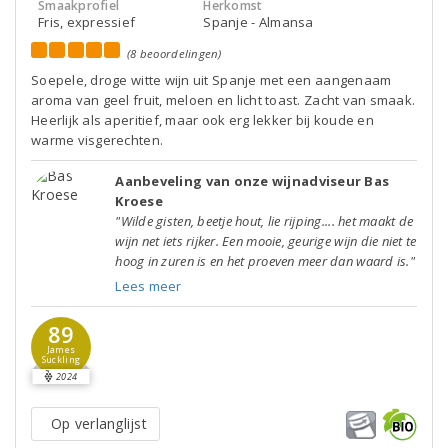
Smaakprofiel
Herkomst
Fris, expressief
Spanje - Almansa
(8 beoordelingen)
Soepele, droge witte wijn uit Spanje met een aangenaam
aroma van geel fruit, meloen en licht toast. Zacht van smaak.
Heerlijk als aperitief, maar ook erg lekker bij koude en
warme visgerechten.
Aanbeveling van onze wijnadviseur Bas
Kroese
"Wilde gisten, beetje hout, lie rijping.... het maakt de
wijn net iets rijker. Een mooie, geurige wijn die niet te
hoog in zuren is en het proeven meer dan waard is."
Lees meer
89
James
Suckling
2024
Op verlanglijst