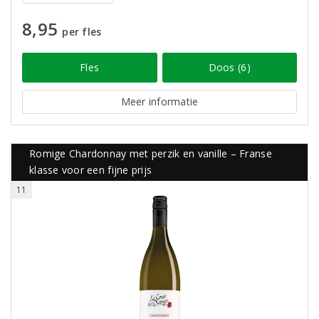
8,95
per fles
Fles
Doos (6)
Meer informatie
Romige Chardonnay met perzik en vanille – Franse
klasse voor een fijne prijs
11