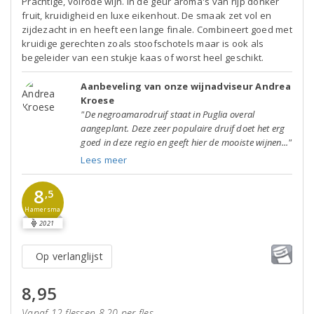
Prachtige, volrode wijn. In de geur aroma's van rijp donker
fruit, kruidigheid en luxe eikenhout. De smaak zet vol en
zijdezacht in en heeft een lange finale. Combineert goed met
kruidige gerechten zoals stoofschotels maar is ook als
begeleider van een stukje kaas of worst heel geschikt.
Aanbeveling van onze wijnadviseur Andrea
Kroese
"De negroamarodruif staat in Puglia overal
aangeplant. Deze zeer populaire druif doet het erg
goed in deze regio en geeft hier de mooiste wijnen..."
Lees meer
8
,5
Hamersma
2021
Op verlanglijst
8,95
Vanaf 12 flessen 8,20 per fles