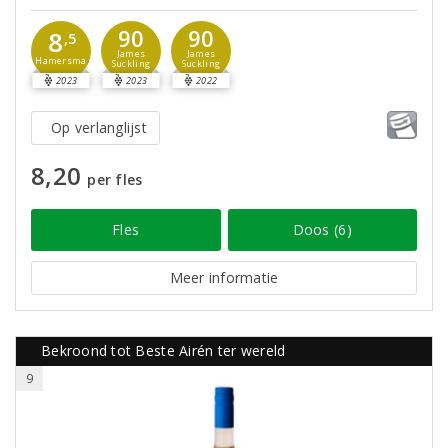
90
90
8
,5
James
James
Hamersma
Suckling
Suckling
2023
2023
2022
Op verlanglijst
8,20
per fles
Fles
Doos (6)
Meer informatie
Bekroond tot Beste Airén ter wereld
9