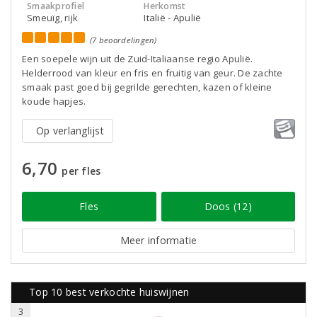
Smaakprofiel
Herkomst
Smeuïg, rijk
Italië - Apulië
(7 beoordelingen)
Een soepele wijn uit de Zuid-Italiaanse regio Apulië.
Helderrood van kleur en fris en fruitig van geur. De zachte
smaak past goed bij gegrilde gerechten, kazen of kleine
koude hapjes.
Op verlanglijst
6,70
per fles
Fles
Doos (12)
Meer informatie
Top 10 best verkochte huiswijnen
3