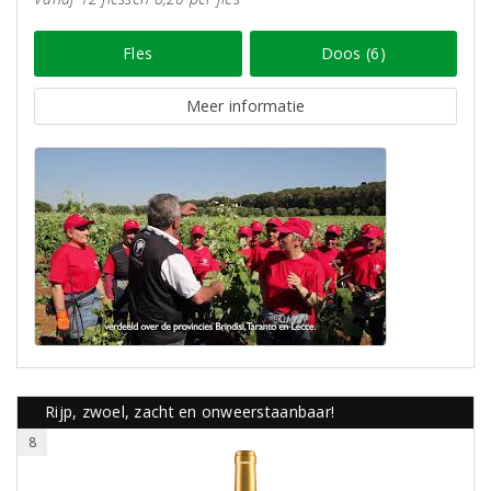
Fles
Doos (6)
Meer informatie
Rijp, zwoel, zacht en onweerstaanbaar!
8