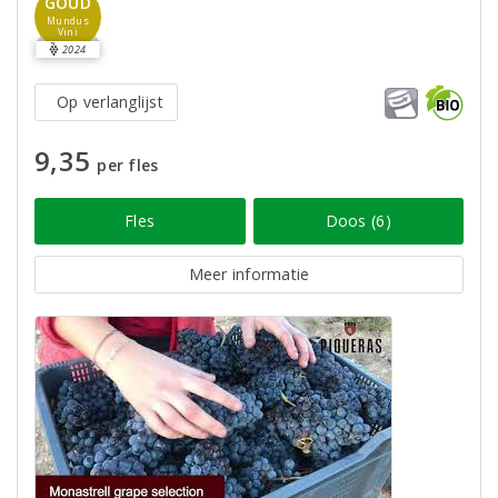
GOUD
Mundus
Vini
2024
Op verlanglijst
9,35
per fles
Fles
Doos (6)
Meer informatie