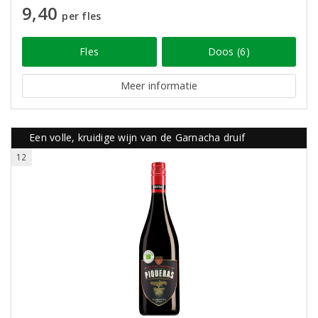
9,40
per fles
Fles
Doos (6)
Meer informatie
Een volle, kruidige wijn van de Garnacha druif
12