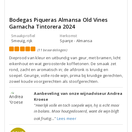
Bodegas Piqueras Almansa Old Vines
Garnacha Tintorera 2024
Smaakprofiel
Herkomst
Smeuïg, rijk
Spanje - Almansa
(11 beoordelingen)
Dieprood van kleur en uitbundig van geur, met bramen, licht
eikenhout en wat geroosterde koffietonen. De smaak zet
rond, zacht en aromatisch in; de afdronk is kruidig en
soepel. Geurige, volle rode wijn, prima bij kruidige gerechten,
zowel koude voorgerechten als stoofgerechten.
Aanbeveling van onze wijnadviseur Andrea
Kroese
"Heerlijk volle en toch soepele wijn, hij is echt mooi
in balans. Mooi houtgedoseerd, want de wijn blijft
ook fruitig..."
Lees meer