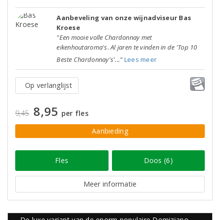
Aanbeveling van onze wijnadviseur Bas
Kroese
"Een mooie volle Chardonnay met
eikenhoutaroma's. Al jaren te vinden in de 'Top 10
Beste Chardonnay's'..."
Lees meer
Op verlanglijst
8,95
9,45
per fles
Aanbieding
Fles
Doos (6)
Meer informatie
De luxe variant van de enorm populaire Domiziano