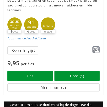
bes, pruim, vijg, laurier en cederhout. De smaak is zwoel en
zacht met zondoorstoofd fruit, mooie fraîcheur en milde
tannines.
91
GOUD
Mundus
Perswijn
Decanter
Vini
2023
2022
2022
Toon meer
onderscheidingen
Op verlanglijst
9,95
per fles
Fles
Doos (6)
Meer informatie
Geschikt om solo te drinken of bij de dagelijkse dis