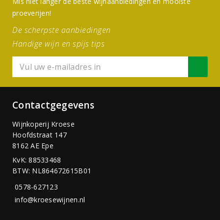
Mis niet langer de beste wijnaanbiedingen en mooiste
proeverijen!
De scherpste aanbiedingen
Handige wijn en spijs tips
Contactgegevens
Wijnkoperij Kroese
Hoofdstraat 147
8162 AE Epe
KvK: 88533468
BTW: NL864672615B01
0578-627123
info@kroesewijnen.nl