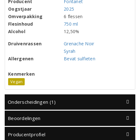
Producent
Fontanet
Oogstjaar
2025
Omverpakking
6 flessen
Flesinhoud
750 ml
Alcohol
12,50%
Druivenrassen
Grenache Noir
Syrah
Allergenen
Bevat sulfieten
Kenmerken
Vegan
Onderscheidingen (1)
Beoordelingen
Producentprofiel