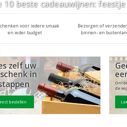
 10 beste cadeauwijnen: feestje 
chenken voor iedere smaak
Bezorgen of verzenden
en ieder budget
binnen- en buitenlan
es zelf uw
Ge
eschenk
in
ee
stappen
Ontde
de wi
irect bestellen
Lee