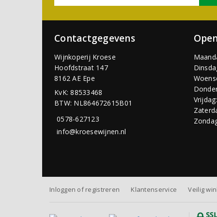
Contactgegevens
Open
Wijnkoperij Kroese
Maand
Hoofdstraat 147
Dinsda
8162 AE Epe
Woens
Donder
KvK: 88533468
Vrijdag
BTW: NL864672615B01
Zaterd
0578-627123
Zondag
info@kroesewijnen.nl
Inloggen of registreren
Klantenservice
Veilig wi