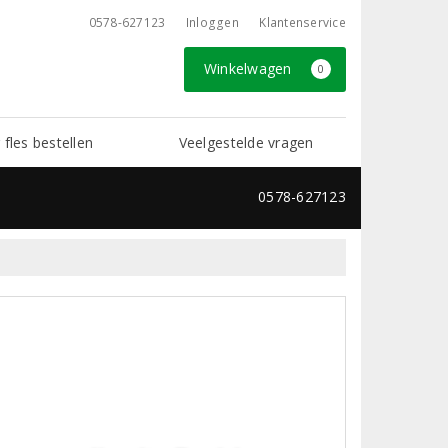
0578-627123
Inloggen
Klantenservice
Winkelwagen
0
 fles bestellen
Veelgestelde vragen
0578-627123