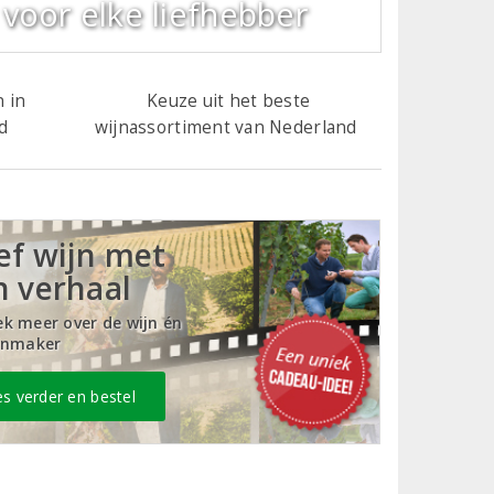
voor elke liefhebber
 in
Keuze uit het beste
d
wijnassortiment van Nederland
ef wijn met
n verhaal
k meer over de
wijn én
jnmaker
s verder en bestel