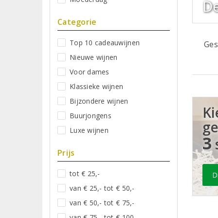
De
Categorie
Top 10 cadeauwijnen
Ges
Nieuwe wijnen
Voor dames
Klassieke wijnen
Bijzondere wijnen
Ki
Buurjongens
g
Luxe wijnen
3
Prijs
tot € 25,-
D
van € 25,- tot € 50,-
van € 50,- tot € 75,-
van € 75,- tot € 100,-