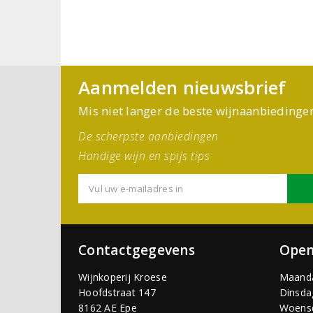
Aanmelden nieuwsbrief
Mis niet langer de beste wijnaanbiedinge
De scherpste aanbiedingen
Handige wijn en spijs tips
Contactgegevens
Open
Wijnkoperij Kroese
Maand
Hoofdstraat 147
Dinsda
8162 AE Epe
Woens