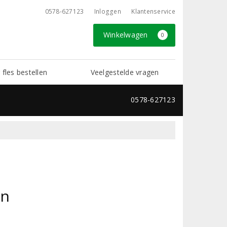
0578-627123
Inloggen
Klantenservice
Winkelwagen
0
 fles bestellen
Veelgestelde vragen
0578-627123
en