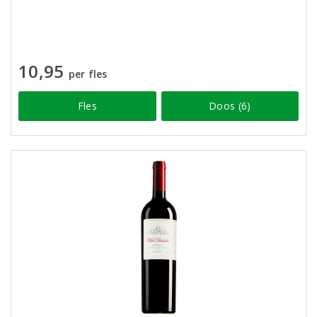
10,95
per fles
Fles
Doos (6)