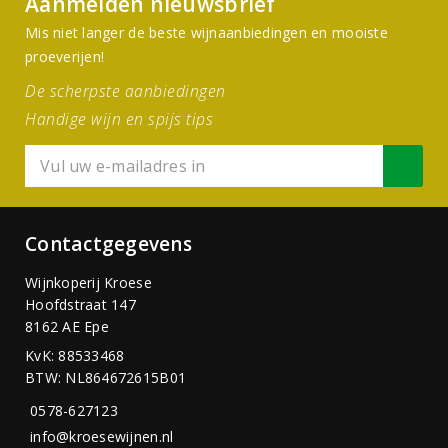
Aanmelden nieuwsbrief
Mis niet langer de beste wijnaanbiedingen en mooiste
proeverijen!
De scherpste aanbiedingen
Handige wijn en spijs tips
Contactgegevens
Wijnkoperij Kroese
Hoofdstraat 147
8162 AE Epe
KvK: 88533468
BTW: NL864672615B01
0578-627123
info@kroesewijnen.nl