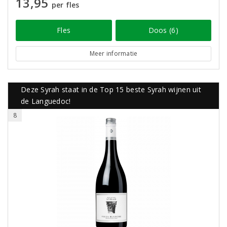
13,95
per fles
Fles
Doos (6)
Meer informatie
Deze Syrah staat in de Top 15 beste Syrah wijnen uit
de Languedoc!
8