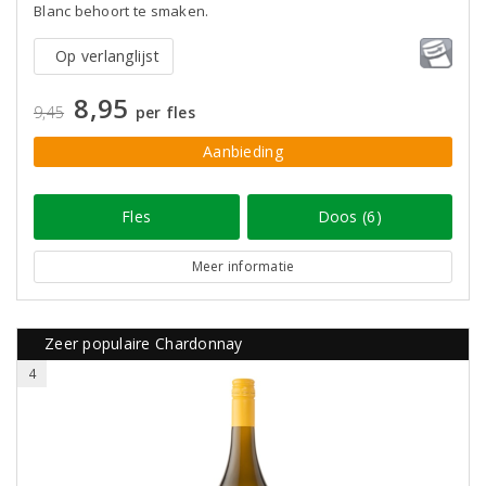
Blanc behoort te smaken.
Op verlanglijst
8,95
9,45
per fles
Aanbieding
Fles
Doos (6)
Meer informatie
Zeer populaire Chardonnay
4