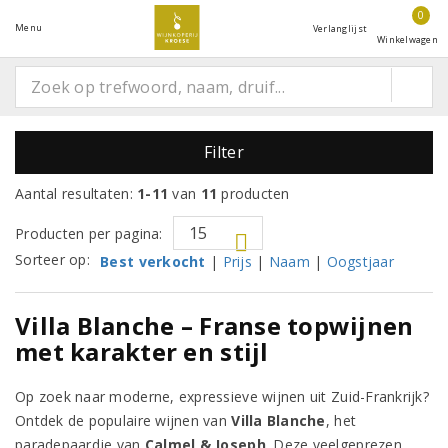
0
Menu
Verlanglijst
Winkelwagen
Filter
Aantal resultaten:
1-11
van
11
producten
Producten per pagina:
Sorteer op:
Best verkocht
|
Prijs
|
Naam
|
Oogstjaar
Villa Blanche – Franse topwijnen
met karakter en stijl
Op zoek naar moderne, expressieve wijnen uit Zuid-Frankrijk?
Ontdek de populaire wijnen van
Villa Blanche
, het
paradepaardje van
Calmel & Joseph
. Deze veelgeprezen