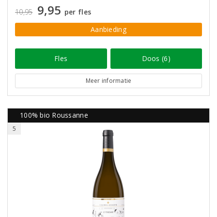
9,95
10,95
per fles
Aanbieding
Fles
Doos (6)
Meer informatie
100% bio Roussanne
5