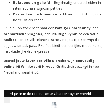
Bekroond en geliefd
– Regelmatig onderscheiden in
internationale wijncompetities
Perfect voor elk moment
– Ideaal bij het diner, een
borrel of als cadeau
Of je nu op zoek bent naar een
romige Chardonnay
, een
aromatische Viognier
, een
kruidige Syrah
of een
volle
Malbec
– in de Villa Blanche-serie vind je altijd een wijn die
bij jouw smaak past. Elke fles biedt een eerlijke, moderne stijl
met duidelijke druifexpressie.
Bestel jouw favoriete Villa Blanche wijn eenvoudig
online bij Wijnkoperij Kroese
. Gratis thuisbezorgd in heel
Nederland vanaf € 50.
Al jaren in de top 10 Beste Chardonnay ter wereld!
1