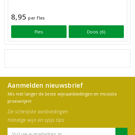
8,95
per fles
Fles
Doos (6)
Aanmelden nieuwsbrief
Mis niet langer de beste wijnaanbiedingen en mooiste
proeverijen!
De scherpste aanbiedingen
Handige wijn en spijs tips