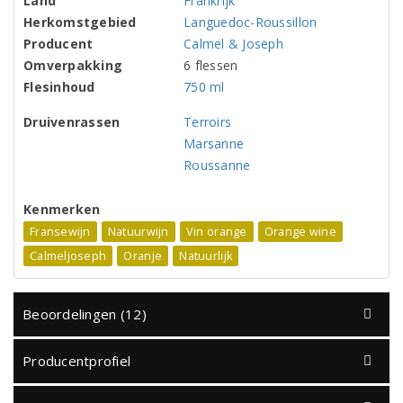
Land
Frankrijk
Herkomstgebied
Languedoc-Roussillon
Producent
Calmel & Joseph
Omverpakking
6 flessen
Flesinhoud
750 ml
Druivenrassen
Terroirs
Marsanne
Roussanne
Kenmerken
Fransewijn
Natuurwijn
Vin orange
Orange wine
Calmeljoseph
Oranje
Natuurlijk
Beoordelingen (12)
Producentprofiel