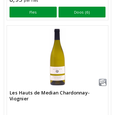
per fles
Fles
Doos (6)
Les Hauts de Median Chardonnay-
Viognier