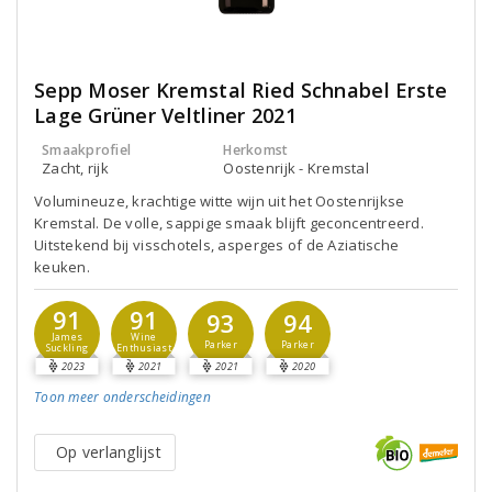
Sepp Moser Kremstal Ried Schnabel Erste
Lage Grüner Veltliner 2021
Smaakprofiel
Herkomst
Zacht, rijk
Oostenrijk - Kremstal
Volumineuze, krachtige witte wijn uit het Oostenrijkse
Kremstal. De volle, sappige smaak blijft geconcentreerd.
Uitstekend bij visschotels, asperges of de Aziatische
keuken.
91
91
93
94
James
Wine
Parker
Parker
Suckling
Enthusiast
2023
2021
2021
2020
Toon meer
onderscheidingen
Op verlanglijst