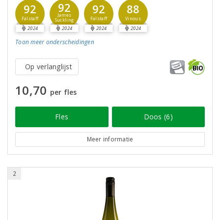
92
92
92
88
James
Falstaff
Falstaff
Vinous
Suckling
2024
2024
2024
2024
Toon meer
onderscheidingen
Op verlanglijst
10,70
per fles
Fles
Doos (6)
Meer informatie
2