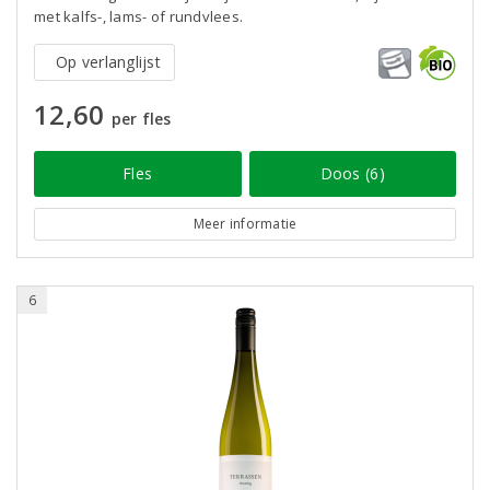
met kalfs-, lams- of rundvlees.
Op verlanglijst
12,60
per fles
Fles
Doos (6)
Meer informatie
6