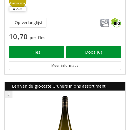
Hamersma
2025
Op verlanglijst
10,70
per fles
Fles
Doos (6)
Meer informatie
Een van de grootste Grüners in ons assortiment.
3