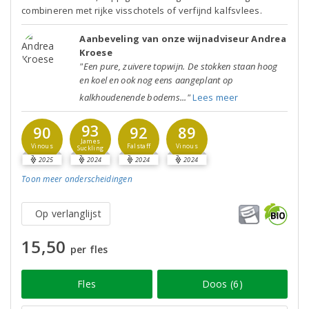
combineren met rijke visschotels of verfijnd kalfsvlees.
Aanbeveling van onze wijnadviseur Andrea
Kroese
"Een pure, zuivere topwijn. De stokken staan hoog
en koel en ook nog eens aangeplant op
kalkhoudenende bodems..."
Lees meer
93
90
92
89
James
Vinous
Falstaff
Vinous
Suckling
2025
2024
2024
2024
Toon meer
onderscheidingen
Op verlanglijst
15,50
per fles
Fles
Doos (6)