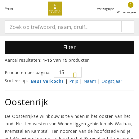
0
Menu
Verlanglijst
Winkelwagen
Filter
Aantal resultaten:
1-15
van
19
producten
Producten per pagina:
Sorteer op:
Best verkocht
|
Prijs
|
Naam
|
Oogstjaar
Oostenrijk
De Oostenrijkse wijnbouw is te vinden in het oosten van het
land. Net ten westen van Wenen liggen gebieden als Wachau,
Kremstal en Kamptal. Ten noorden van de hoofdstad vind je
het Weinviertel en ten zuidoosten het Burgenland. Nog verder