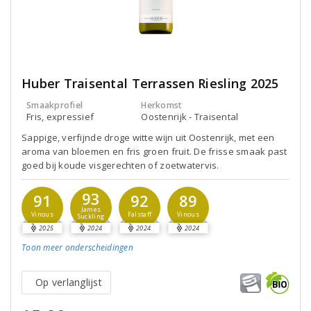
Huber Traisental Terrassen Riesling 2025
Smaakprofiel
Herkomst
Fris, expressief
Oostenrijk - Traisental
Sappige, verfijnde droge witte wijn uit Oostenrijk, met een
aroma van bloemen en fris groen fruit. De frisse smaak past
goed bij koude visgerechten of zoetwatervis.
93
91
92
89
James
Vinous
Falstaff
Vinous
Suckling
2025
2024
2024
2024
Toon meer
onderscheidingen
Op verlanglijst