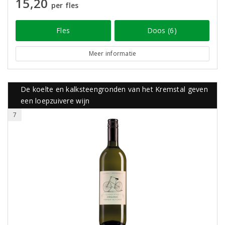
15,20
per fles
Fles
Doos (6)
Meer informatie
De koelte en kalksteengronden van het Kremstal geven
een loepzuivere wijn
7