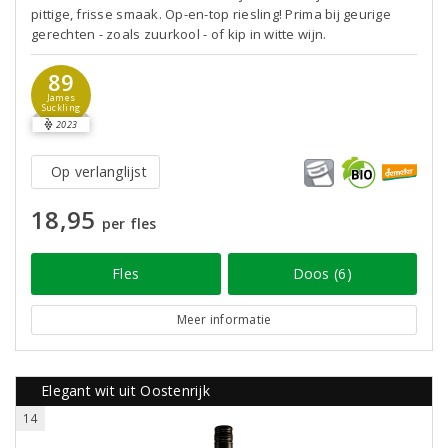
pittige, frisse smaak. Op-en-top riesling! Prima bij geurige
gerechten - zoals zuurkool - of kip in witte wijn.
89
James
Suckling
2023
Op verlanglijst
18,95
per fles
Fles
Doos (6)
Meer informatie
Elegant wit uit Oostenrijk
14