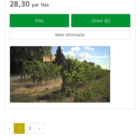
28,30
per fles
Fles
Doos (6)
Meer informatie
‹
1
2
›