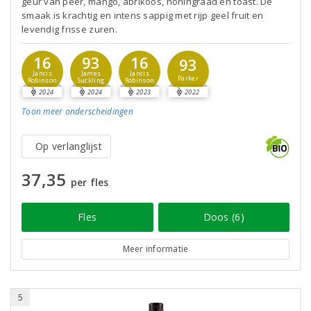
geur van peer, mango, abrikoos, honingraad en toast. De
smaak is krachtig en intens sappig met rijp geel fruit en
levendig frisse zuren.
16
93
16
93
Jancis
James
Jancis
Parker
Robinson
Suckling
Robinson
2024
2024
2023
2022
Toon meer
onderscheidingen
Op verlanglijst
37,35
per fles
Fles
Doos (6)
Meer informatie
5