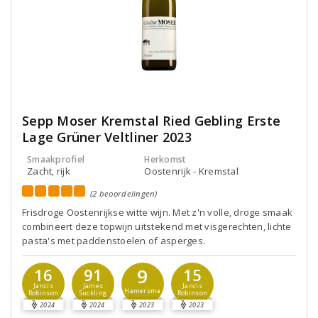
Sepp Moser Kremstal Ried Gebling Erste
Lage Grüner Veltliner 2023
Smaakprofiel
Herkomst
Zacht, rijk
Oostenrijk - Kremstal
(2 beoordelingen)
Frisdroge Oostenrijkse witte wijn. Met z'n volle, droge smaak
combineert deze topwijn uitstekend met visgerechten, lichte
pasta's met paddenstoelen of asperges.
9
16
91
15
Jancis
James
Jancis
Hamersma
Robinson
Suckling
Robinson
2024
2024
2023
2023