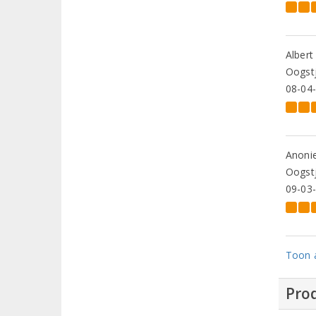
Albert
Oogstj
08-04
Anoni
Oogstj
09-03
Toon a
Prod