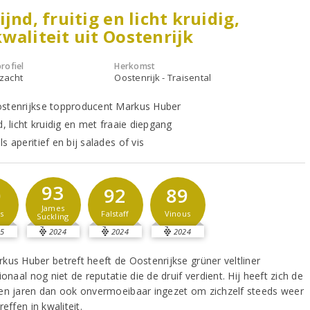
ijnd, fruitig en licht kruidig,
waliteit uit Oostenrijk
rofiel
Herkomst
 zacht
Oostenrijk - Traisental
stenrijkse topproducent Markus Huber
d, licht kruidig en met fraaie diepgang
s aperitief en bij salades of vis
93
0
92
89
James
s
Falstaff
Vinous
Suckling
5
2024
2024
2024
kus Huber betreft heeft de Oostenrijkse grüner veltliner
ionaal nog niet de reputatie die de druif verdient. Hij heeft zich de
en jaren dan ook onvermoeibaar ingezet om zichzelf steeds weer
reffen in kwaliteit.