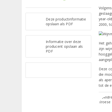
Volgens
geslaagd
year-ol
Deze productinformatie
opslaan als PDF
2000, t
Informatie over deze
Het geh
producent opslaan als
zijn wi
PDF
hooggel
aangepl
Deze co
die moo
als aper
tot de 