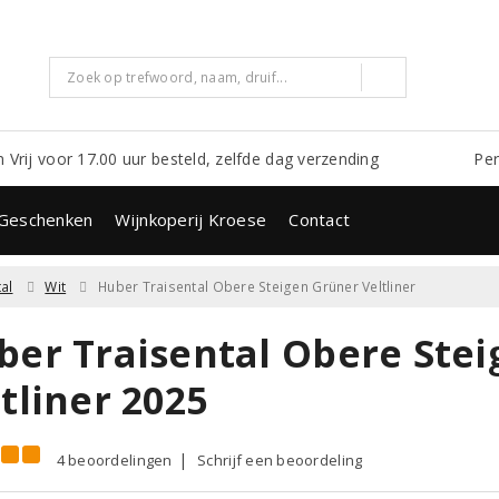
m Vrij voor 17.00 uur besteld, zelfde dag verzending
Per
Geschenken
Wijnkoperij Kroese
Contact
al
Wit
Huber Traisental Obere Steigen Grüner Veltliner
ber Traisental Obere Ste
tliner 2025
4 beoordelingen
Schrijf een beoordeling