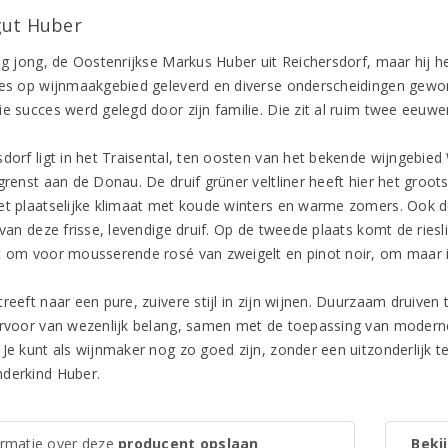
ut Huber
og jong, de Oostenrijkse Markus Huber uit Reichersdorf, maar hij he
ies op wijnmaakgebied geleverd en diverse onderscheidingen gewo
e succes werd gelegd door zijn familie. Die zit al ruim twee eeuwen
sdorf ligt in het Traisental, ten oosten van het bekende wijngebie
grenst aan de Donau. De druif grüner veltliner heeft hier het groot
et plaatselijke klimaat met koude winters en warme zomers. Ook 
 van deze frisse, levendige druif. Op de tweede plaats komt de ries
t om voor mousserende rosé van zweigelt en pinot noir, om maar 
treeft naar een pure, zuivere stijl in zijn wijnen. Duurzaam druive
arvoor van wezenlijk belang, samen met de toepassing van moderne 
Je kunt als wijnmaker nog zo goed zijn, zonder een uitzonderlijk ter
derkind Huber.
ormatie over deze
producent opslaan
Bekij