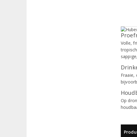
Proef
Volle, f
tropisc
sappige
Drinke
Fraaie,
bijvoorb
Houdb
Op dron
houdbaa
Produ