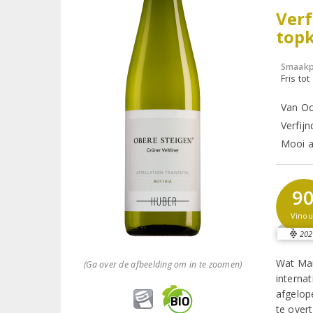
Verf
topk
Smaakp
Fris tot
Van Oo
Verfijn
Mooi al
9
Vinou
202
Wat Mar
(Ga over de afbeelding om in te zoomen)
internat
afgelop
te overt