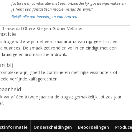
factoren in combinatie met een uitzonderlijk goede wijnmaker en
je hebt een fantastisch mooie, verfijnde wijn."
Bekijk alle aanbevelingen van Andrea
notitie
risdroge witte wijn met een fraai aroma van rijp geel fruit en
he nuances. De smaak zet rond en vol in en eindigt met een
, kruidige en aromatische afdronk.
n bij
 complexe wijn, goed te combineren met rijke visschotels of
eeld verfijnde kalfsgerechten.
aarheid
k vanaf één à twee jaar na de oogst; gemakkelijk tot zes jaar
r.
ctinformatie
Onderscheidingen
Beoordelingen
Produce