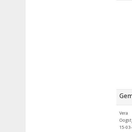
Gem
Vera
Oogstj
15-03