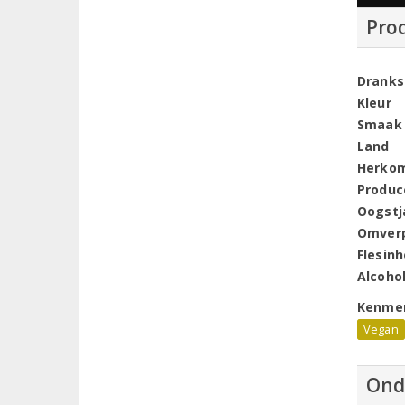
Pro
Dranks
Kleur
Smaak
Land
Herko
Produc
Oogstj
Omver
Flesin
Alcoho
Kenme
Vegan
Ond