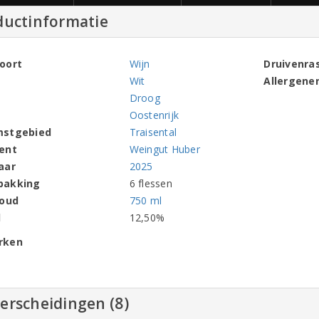
ductinformatie
oort
Wijn
Druivenra
Wit
Allergene
Droog
Oostenrijk
mstgebied
Traisental
ent
Weingut Huber
aar
2025
pakking
6 flessen
houd
750 ml
l
12,50%
rken
erscheidingen (8)