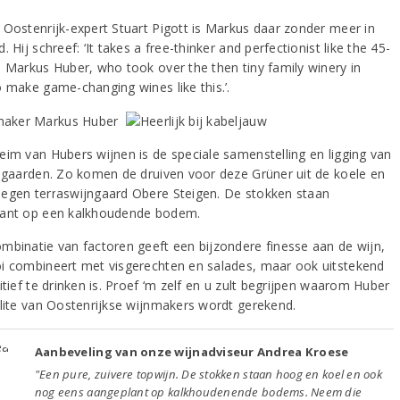
 Oostenrijk-expert Stuart Pigott is Markus daar zonder meer in
. Hij schreef: ‘It takes a free-thinker and perfectionist like the 45-
d Markus Huber, who took over the then tiny family winery in
o make game-changing wines like this.’.
eim van Hubers wijnen is de speciale samenstelling en ligging van
jngaarden. Zo komen de druiven voor deze Grüner uit de koele en
egen terraswijngaard Obere Steigen. De stokken staan
ant op een kalkhoudende bodem.
mbinatie van factoren geeft een bijzondere finesse aan de wijn,
i combineert met visgerechten en salades, maar ook uitstekend
itief te drinken is. Proef ‘m zelf en u zult begrijpen waarom Huber
elite van Oostenrijkse wijnmakers wordt gerekend.
Aanbeveling van onze wijnadviseur Andrea Kroese
"Een pure, zuivere topwijn. De stokken staan hoog en koel en ook
nog eens aangeplant op kalkhoudenende bodems. Neem die