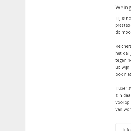
Weing
Hij is n
prestat
dit mooi
Reicher
het dal 
tegen h
uit wijn
ook nie
Huber s
zijn da
voorop. 
van won
Inf