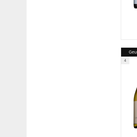
Geur
4