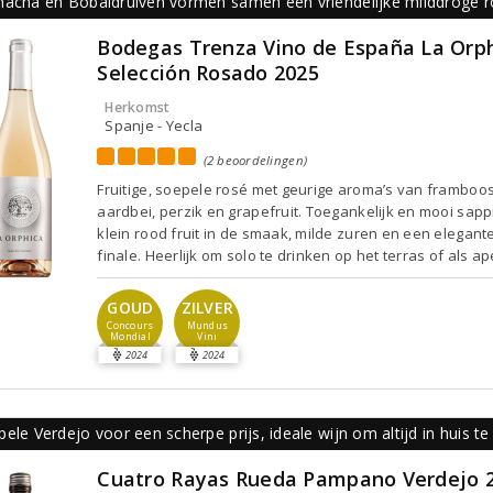
nacha en Bobaldruiven vormen samen een vriendelijke milddroge 
Bodegas Trenza Vino de España La Orp
Selección Rosado 2025
Herkomst
Spanje - Yecla
(2 beoordelingen)
Fruitige, soepele rosé met geurige aroma’s van framboos
aardbei, perzik en grapefruit. Toegankelijk en mooi sapp
klein rood fruit in de smaak, milde zuren en een elegant
finale. Heerlijk om solo te drinken op het terras of als ape
GOUD
ZILVER
Concours
Mundus
Mondial
Vini
2024
2024
ele Verdejo voor een scherpe prijs, ideale wijn om altijd in huis t
Cuatro Rayas Rueda Pampano Verdejo 