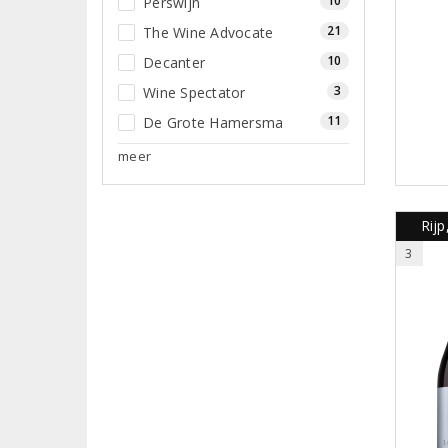
10
Perswijn
21
The Wine Advocate
10
Decanter
3
Wine Spectator
11
De Grote Hamersma
meer
Rij
3