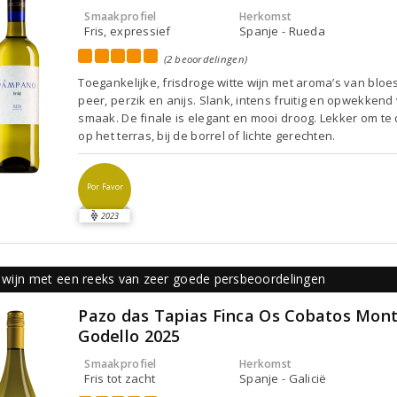
Smaakprofiel
Herkomst
Fris, expressief
Spanje - Rueda
(2 beoordelingen)
Toegankelijke, frisdroge witte wijn met aroma’s van bloe
peer, perzik en anijs. Slank, intens fruitig en opwekkend
smaak. De finale is elegant en mooi droog. Lekker om te
op het terras, bij de borrel of lichte gerechten.
Por Favor
2023
 wijn met een reeks van zeer goede persbeoordelingen
Pazo das Tapias Finca Os Cobatos Mont
Godello 2025
Smaakprofiel
Herkomst
Fris tot zacht
Spanje - Galicië