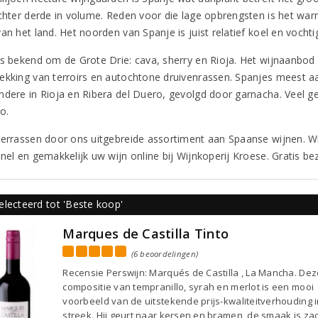
echter derde in volume. Reden voor die lage opbrengsten is het wa
an het land. Het noorden van Spanje is juist relatief koel en vochti
is bekend om de Grote Drie: cava, sherry en Rioja. Het wijnaanbod 
ekking van terroirs en autochtone druivenrassen. Spanjes meest aa
dere in Rioja en Ribera del Duero, gevolgd door garnacha. Veel gebr
o.
verrassen door ons uitgebreide assortiment aan Spaanse wijnen. Wi
snel en gemakkelijk uw wijn online bij Wijnkoperij Kroese. Gratis b
electeerd tot 'Beste koop'
Marques de Castilla Tinto
(6 beoordelingen)
Recensie Perswijn: Marqués de Castilla , La Mancha. Dez
compositie van tempranillo, syrah en merlot is een mooi
voorbeeld van de uitstekende prijs-kwaliteitverhouding 
streek. Hij geurt naar kersen en bramen, de smaak is za