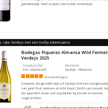
gemakkelijk, heel soepel; een echte zomerwijn.
e, rijke Verdejo met een toefje eikennuance
Bodegas Piqueras Almansa Wild Ferme
Verdejo 2025
Smaakprofiel
Herkomst
Fris, expressief
Spanje - Almansa
(8 beoordelingen)
Soepele, droge witte wijn uit Spanje met een aangenaa
van geel fruit, meloen en licht toast. Zacht van smaak. He
als aperitief, maar ook erg lekker bij koude en warme
visgerechten.
Aanbeveling van onze wijnadviseur Bas 