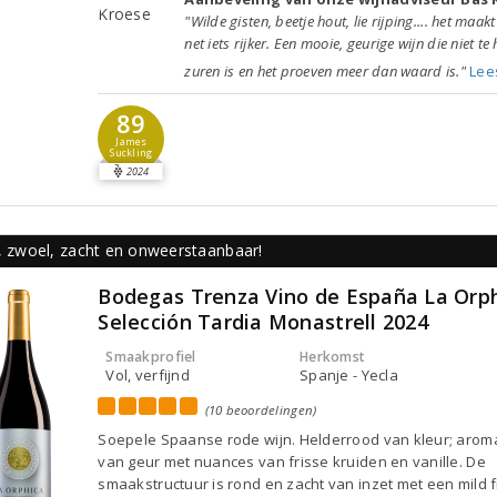
"Wilde gisten, beetje hout, lie rijping.... het maak
net iets rijker. Een mooie, geurige wijn die niet te
zuren is en het proeven meer dan waard is."
Lee
89
James
Suckling
2024
p, zwoel, zacht en onweerstaanbaar!
Bodegas Trenza Vino de España La Orp
Selección Tardia Monastrell 2024
Smaakprofiel
Herkomst
Vol, verfijnd
Spanje - Yecla
(10 beoordelingen)
Soepele Spaanse rode wijn. Helderrood van kleur; arom
van geur met nuances van frisse kruiden en vanille. De
smaakstructuur is rond en zacht van inzet met een mild f