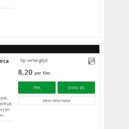
hica
Op verlanglijst
8,20
per fles
Fles
Doos (6)
pel,
Meer informatie
rfruit,
ief en
en.