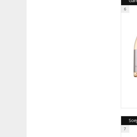
Gar
6
Soep
7