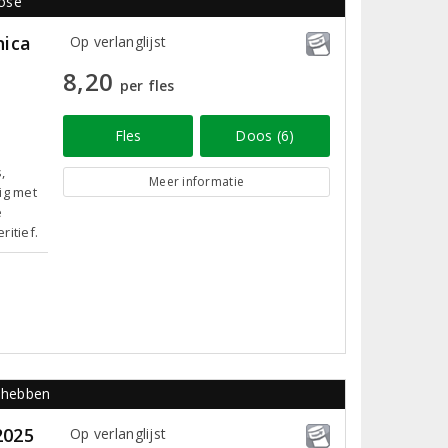
rosé
hica
Op verlanglijst
8,20
per fles
Fles
Doos (6)
,
Meer informatie
ig met
e
ritief.
e hebben
2025
Op verlanglijst