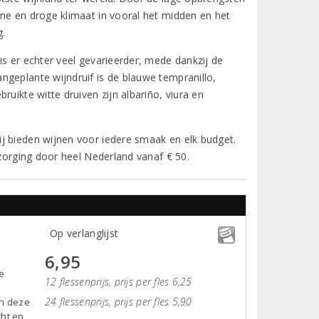
rme en droge klimaat in vooral het midden en het
g.
is er echter veel gevarieerder, mede dankzij de
ngeplante wijndruif is de blauwe tempranillo,
uikte witte druiven zijn albariño, viura en
j bieden wijnen voor iedere smaak en elk budget.
ezorging door heel Nederland vanaf € 50.
Op verlanglijst
6,95
e
12 flessenprijs, prijs per fles 6,25
24 flessenprijs, prijs per fles 5,90
in deze
cht en