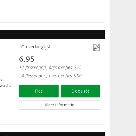
Op verlanglijst
6,95
12 flessenprijs, prijs per fles 6,25
24 flessenprijs, prijs per fles 5,90
do'
 wacht
Fles
Doos (6)
Meer informatie