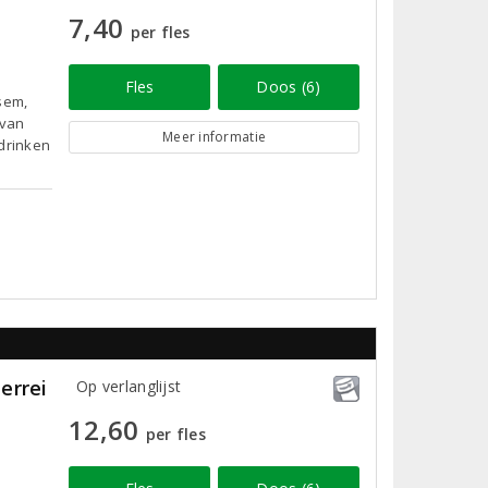
7,40
per fles
Fles
Doos (6)
sem,
 van
Meer informatie
 drinken
errei
Op verlanglijst
12,60
per fles