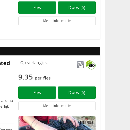
Fles
Doos (6)
Meer informatie
nted
Op verlanglijst
9,35
per fles
Fles
Doos (6)
m aroma
Meer informatie
erlijk
Kroese