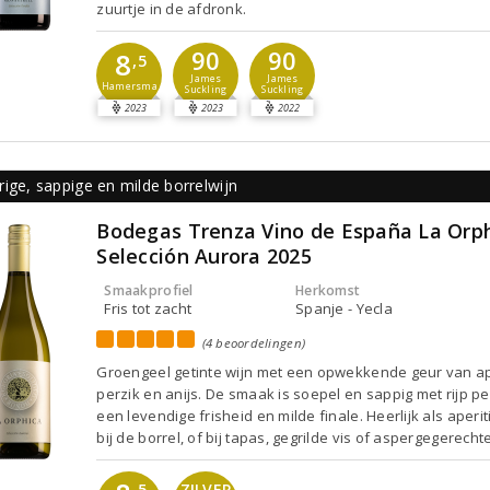
zuurtje in de afdronk.
90
90
8
,5
James
James
Hamersma
Suckling
Suckling
2023
2023
2022
ige, sappige en milde borrelwijn
Bodegas Trenza Vino de España La Orp
Selección Aurora 2025
Smaakprofiel
Herkomst
Fris tot zacht
Spanje - Yecla
(4 beoordelingen)
Groengeel getinte wijn met een opwekkende geur van ap
perzik en anijs. De smaak is soepel en sappig met rijp pee
een levendige frisheid en milde finale. Heerlijk als aperit
bij de borrel, of bij tapas, gegrilde vis of aspergegerecht
,5
ZILVER