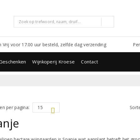
m Vrij voor 17.00 uur besteld, zelfde dag verzending
Per
Geschenken
Wijnkoperij Kroese
Contact
en per pagina:
Sort
anje
iljoen hectare wijngaarden is Spanje wat aanplant betreft het gro