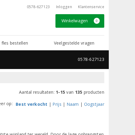
0578-627123
Inloggen
Klantenservice
Winkelwagen
0
 fles bestellen
Veelgestelde vragen
0578-627123
Aantal resultaten:
1-15
van
135
producten
eer op:
Best verkocht
|
Prijs
|
Naam
|
Oogstjaar
otste wijnland ter wereld. Door de lage opbrengsten