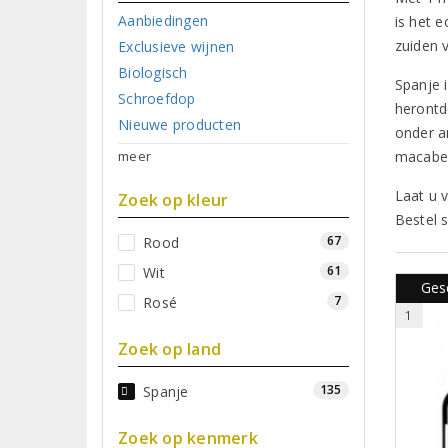
Aanbiedingen
is het 
zuiden v
Exclusieve wijnen
Biologisch
Spanje 
Schroefdop
herontd
Nieuwe producten
onder an
meer
macabe
Laat u 
Zoek op kleur
Bestel 
67
Rood
61
Wit
Ges
7
Rosé
1
Zoek op land
135
Spanje
Zoek op kenmerk