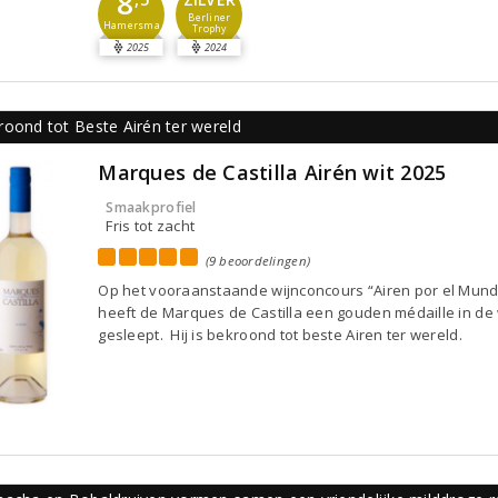
8
Berliner
Hamersma
Trophy
2025
2024
roond tot Beste Airén ter wereld
Marques de Castilla Airén wit 2025
Smaakprofiel
Fris tot zacht
(9 beoordelingen)
Op het vooraanstaande wijnconcours “Airen por el Mun
heeft de Marques de Castilla een gouden médaille in de
gesleept. Hij is bekroond tot beste Airen ter wereld.