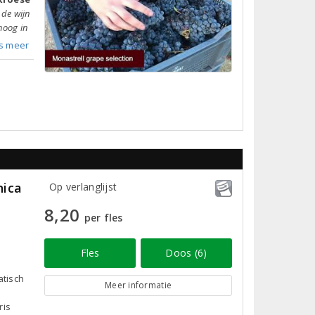
t de wijn
 hoog in
s meer
hica
Op verlanglijst
8,20
per fles
Fles
Doos (6)
atisch
Meer informatie
ris