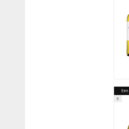
Een
8