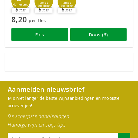
James
James
Hamersma
Suckling
Suckling
2023
2023
2022
8,20
per fles
Fles
Doos (6)
Aanmelden nieuwsbrief
Mis niet langer de beste wijnaanbiedingen en mooiste
proeverijen!
De scherpste aanbiedingen
Handige wijn en spijs tips