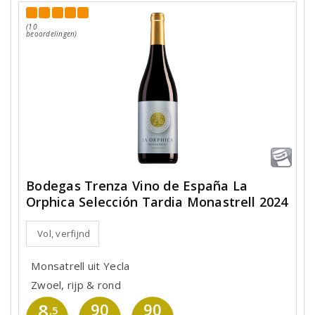
(10
beoordelingen)
Bodegas Trenza Vino de España La
Orphica Selección Tardia Monastrell 2024
Vol, verfijnd
Monsatrell uit Yecla
Zwoel, rijp & rond
8
90
90
,5