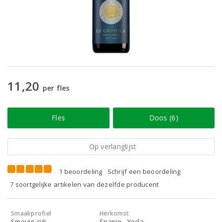
11,20
per fles
Fles
Doos (6)
Op verlanglijst
1 beoordeling
Schrijf een beoordeling
7 soortgelijke artikelen van dezelfde producent
Smaakprofiel
Herkomst
Smeuïg, rijk
Spanje - Yecla