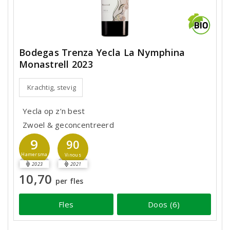
Bodegas Trenza Yecla La Nymphina
Monastrell 2023
Krachtig, stevig
Yecla op z’n best
Zwoel & geconcentreerd
9
90
Hamersma
Vinous
2023
2021
10,70
per fles
Fles
Doos (6)