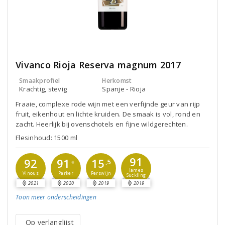
Vivanco Rioja Reserva magnum 2017
Smaakprofiel
Herkomst
Krachtig, stevig
Spanje - Rioja
Fraaie, complexe rode wijn met een verfijnde geur van rijp
fruit, eikenhout en lichte kruiden. De smaak is vol, rond en
zacht. Heerlijk bij ovenschotels en fijne wildgerechten.
Flesinhoud: 1500 ml
91
91
15
92
+
,5
James
Parker
Perswijn
Vinous
Suckling
2021
2020
2019
2019
Toon meer
onderscheidingen
Op verlanglijst