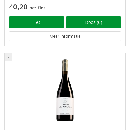
40,20
per fles
Fles
Doos (6)
Meer informatie
7