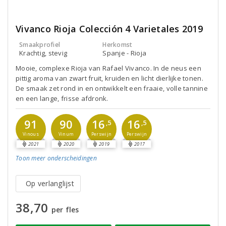
Vivanco Rioja Colección 4 Varietales 2019
Smaakprofiel
Herkomst
Krachtig, stevig
Spanje - Rioja
Mooie, complexe Rioja van Rafael Vivanco. In de neus een
pittig aroma van zwart fruit, kruiden en licht dierlijke tonen.
De smaak zet rond in en ontwikkelt een fraaie, volle tannine
en een lange, frisse afdronk.
16
16
91
90
,5
,5
Perswijn
Perswijn
Vinous
Vinum
2021
2020
2019
2017
Toon meer
onderscheidingen
Op verlanglijst
38,70
per fles