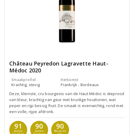
Château Peyredon Lagravette Haut-
Médoc 2020
Smaakprofiel
Herkomst
Krachtig, stevig
Frankrijk - Bordeaux
Deze, kleinste, cru bourgeois van de Haut Médoc is dieprood
van kleur, krachtig van geur met kruidige houttonen, wat
peper en rijp bessig fruit. De smaak is evenwichtig, rond met
een volle, rijpe afdronk.
91
90
90
James
James
Revue du
Suckling
Suckling
Vin