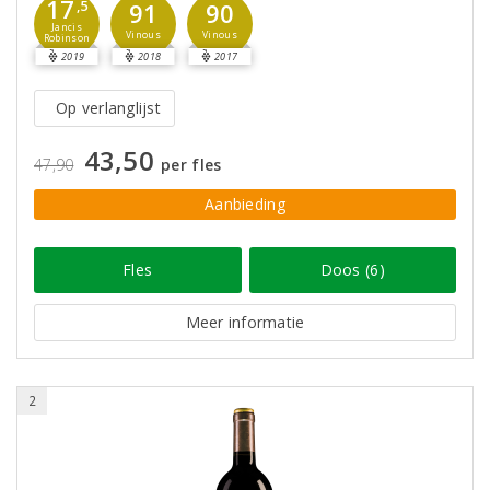
17
,5
91
90
Jancis
Vinous
Vinous
Robinson
2019
2018
2017
Op verlanglijst
43,50
47,90
per fles
Aanbieding
Fles
Doos (6)
Meer informatie
2