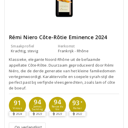
Rémi Niero Côte-Rôtie Eminence 2024
Smaakprofiel
Herkomst
Krachtig, stevig
Frankrijk - Rhône
Klassieke, elegante Noord-Rhône uit de befaamde
appellatie Côte-Rôtie. Duurzaam geproduceerd door Rémi
Niéro, die de derde generatie van het kleine familiedomein
vertegenwoordigt. Karaktervolle en soepele syrah-stijl die
perfect past bij verfijnde vleesgerechten, zoals lam of côte
de boeuf.
94
94
93
91
+
James
Revue du
Parker
Vinous
Suckling
Vin
2024
2023
2023
2022
Op verlanglijst