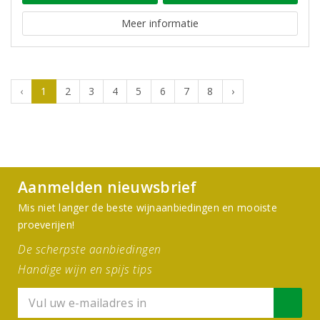
Meer informatie
‹
1
2
3
4
5
6
7
8
›
Aanmelden nieuwsbrief
Mis niet langer de beste wijnaanbiedingen en mooiste
proeverijen!
De scherpste aanbiedingen
Handige wijn en spijs tips