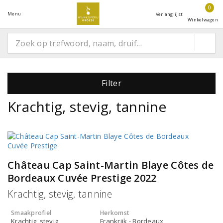
0
Menu
Verlanglijst
Winkelwagen
Filter
Krachtig, stevig, tannine
Château Cap Saint-Martin Blaye Côtes de
Bordeaux Cuvée Prestige 2022
Krachtig, stevig, tannine
Smaakprofiel
Herkomst
Krachtig, stevig
Frankrijk - Bordeaux