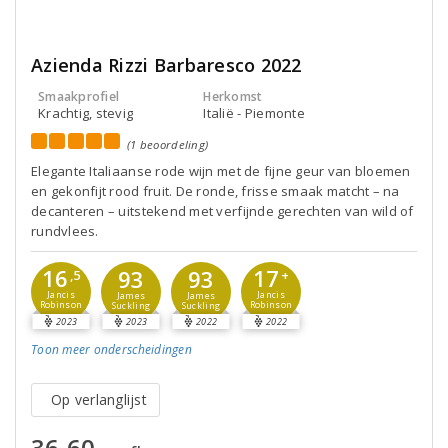
Azienda Rizzi Barbaresco 2022
Smaakprofiel
Herkomst
Krachtig, stevig
Italië - Piemonte
(1 beoordeling)
Elegante Italiaanse rode wijn met de fijne geur van bloemen
en gekonfijt rood fruit. De ronde, frisse smaak matcht – na
decanteren – uitstekend met verfijnde gerechten van wild of
rundvlees.
16
17
93
93
,5
+
Jancis
Jancis
James
James
Robinson
Robinson
Suckling
Suckling
2023
2023
2022
2022
Toon meer
onderscheidingen
Op verlanglijst
36,60