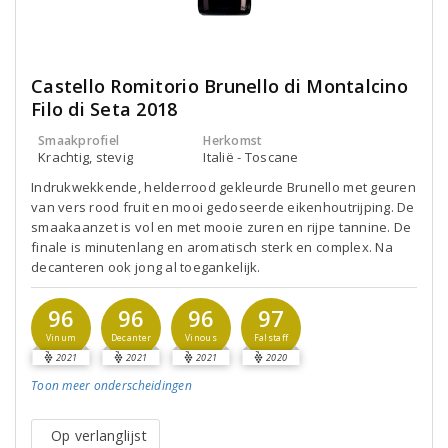
Castello Romitorio Brunello di Montalcino
Filo di Seta 2018
Smaakprofiel
Herkomst
Krachtig, stevig
Italië - Toscane
Indrukwekkende, helderrood gekleurde Brunello met geuren
van vers rood fruit en mooi gedoseerde eikenhoutrijping. De
smaakaanzet is vol en met mooie zuren en rijpe tannine. De
finale is minutenlang en aromatisch sterk en complex. Na
decanteren ook jong al toegankelijk.
96
96
96
97
Vinum
Decanter
Vinous
Falstaff
2021
2021
2021
2020
Toon meer
onderscheidingen
Op verlanglijst