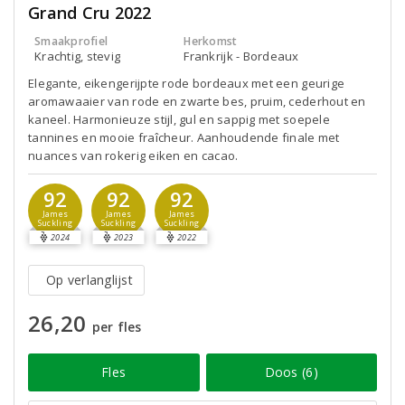
Grand Cru 2022
Smaakprofiel
Herkomst
Krachtig, stevig
Frankrijk - Bordeaux
Elegante, eikengerijpte rode bordeaux met een geurige
aromawaaier van rode en zwarte bes, pruim, cederhout en
kaneel. Harmonieuze stijl, gul en sappig met soepele
tannines en mooie fraîcheur. Aanhoudende finale met
nuances van rokerig eiken en cacao.
92
92
92
James
James
James
Suckling
Suckling
Suckling
2024
2023
2022
Op verlanglijst
26,20
per fles
Fles
Doos (6)