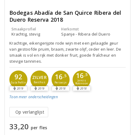
Bodegas Abadía de San Quirce Ribera del
Duero Reserva 2018
Smaakprofiel
Herkomst
Krachtig, stevig
Spanje - Ribera del Duero
Krachtige, eikengerijpte rode wijn met een gelaagde geur
van gestoofde pruim, braam, zwarte olijf, ceder en leer. De
smaak is vol en rijk met donker fruit, goede fraîcheur en
stevige tannines.
16
16
92
,5
,5
ZILVER
Jancis
Bacchus
Perswijn
Guía Peñín
Robinson
2019
2019
2018
2018
Toon meer
onderscheidingen
Op verlanglijst
33,20
per fles