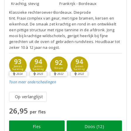
Krachtig, stevig
Frankrijk - Bordeaux
Klassieke rechteroever-Bordeaux. Dieprode
tint. Fraai complex van geur, met rijpe bramen, kersen en
eikenhout. De smaak zet krachtig en rond in en ontwikkelt
een pittige structuur met rijpe tannine in de afdronk. Jong
mooi bij krachtige wildschotels, gerijpt heerlijk bij fijne
gerechten uit de oven of gebraden rundvlees. Houdbaar tot
zeker 10 à 12 jaar na oogst.
93
94
94
92
James
James
James
Vinum
Suckling
Suckling
Suckling
2024
2023
2022
2022
Toon meer
onderscheidingen
Op verlanglijst
26,95
per fles
Fles
Doos (12)