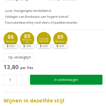
Luxe, houtgerijpte merlotblend
Uitdager van Bordeaux van hogere komaf
Past uitstekend bij rood vlees of paddenstoelen
89
88
89
Le Guide
Revue du
Hachette
Decanter
Decanter
Vin
2023
2020
2020
2020
Op verlanglijst
13,80
per fles
In winkelwagen
Wijnen in dezelfde stijl