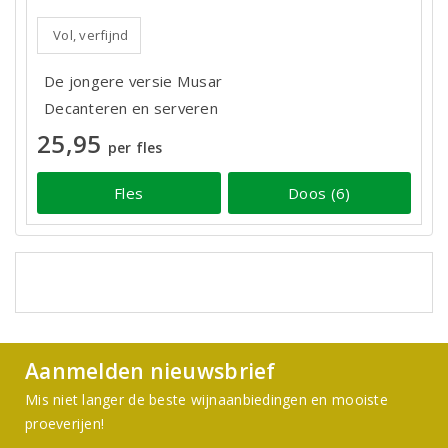
Vol, verfijnd
De jongere versie Musar
Decanteren en serveren
25,95
per fles
Fles
Doos (6)
Aanmelden nieuwsbrief
Mis niet langer de beste wijnaanbiedingen en mooiste
proeverijen!