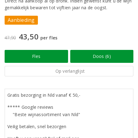
Direct na aankoop al op dronk. Indien gewenst kunt u de wijn
gemakkelijk bewaren tot vijftien jaar na de oogst.
Aanbieding
43,50
47,90
per fles
Fles
Doos (6)
Op verlanglijst
Gratis bezorging in Nld vanaf € 50,-
***** Google reviews
"Beste wijnassortiment van Nld"
Veilig betalen, snel bezorgen