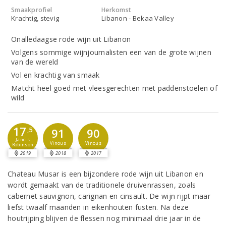
Smaakprofiel
Herkomst
Krachtig, stevig
Libanon - Bekaa Valley
Onalledaagse rode wijn uit Libanon
Volgens sommige wijnjournalisten een van de grote wijnen
van de wereld
Vol en krachtig van smaak
Matcht heel goed met vleesgerechten met paddenstoelen of
wild
17
,5
91
90
Jancis
Vinous
Vinous
Robinson
2019
2018
2017
Chateau Musar is een bijzondere rode wijn uit Libanon en
wordt gemaakt van de traditionele druivenrassen, zoals
cabernet sauvignon, carignan en cinsault. De wijn rijpt maar
liefst twaalf maanden in eikenhouten fusten. Na deze
houtrijping blijven de flessen nog minimaal drie jaar in de