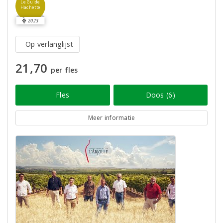
Le Guide
Hachette
2023
Op verlanglijst
21,70
per fles
Fles
Doos (6)
Meer informatie