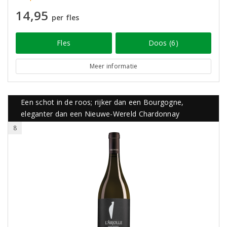
14,95
per fles
Fles
Doos (6)
Meer informatie
Een schot in de roos; rijker dan een Bourgogne,
eleganter dan een Nieuwe-Wereld Chardonnay
8