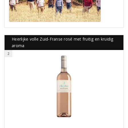
Heerlijke volle Zuid-Franse rosé met fruitig en kruidig
aroma
2