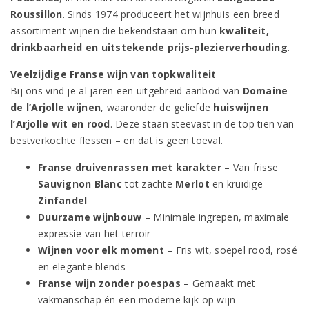
Roussillon
. Sinds 1974 produceert het wijnhuis een breed
assortiment wijnen die bekendstaan om hun
kwaliteit,
drinkbaarheid en uitstekende prijs-plezierverhouding
.
Veelzijdige Franse wijn van topkwaliteit
Bij ons vind je al jaren een uitgebreid aanbod van
Domaine
de l’Arjolle wijnen
, waaronder de geliefde
huiswijnen
l’Arjolle wit en rood
. Deze staan steevast in de top tien van
bestverkochte flessen – en dat is geen toeval.
Franse druivenrassen met karakter
– Van frisse
S
auvignon Blanc
tot zachte
Merlot
en kruidige
Zinfandel
Duurzame wijnbouw
– Minimale ingrepen, maximale
expressie van het terroir
Wijnen voor elk moment
– Fris wit, soepel rood, rosé
en elegante blends
Franse wijn zonder poespas
– Gemaakt met
vakmanschap én een moderne kijk op wijn