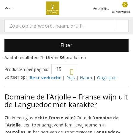
0
Menu
Verlanglijst
Winkelwagen
Filter
Aantal resultaten:
1-15
van
36
producten
Producten per pagina:
Sorteer op:
Best verkocht
|
Prijs
|
Naam
|
Oogstjaar
Domaine de l’Arjolle – Franse wijn uit
de Languedoc met karakter
Zin in een glas
echte Franse wijn
? Ontdek
Domaine de
l’Arjolle
, een toonaangevend familiewijndomein in
Pouzolles
, in het hart van de zonovergoten
Languedoc-