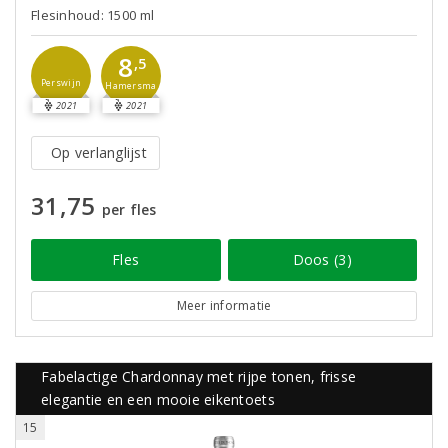
Flesinhoud: 1500 ml
8
,5
Perswijn
Hamersma
2021
2021
Op verlanglijst
31,75
per fles
Fles
Doos (3)
Meer informatie
Fabelactige Chardonnay met rijpe tonen, frisse
elegantie en een mooie eikentoets
15