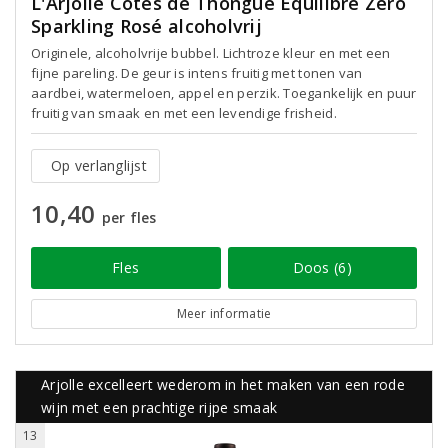
L'Arjolle Côtes de Thongue Equilibre Zéro
Sparkling Rosé alcoholvrij
Originele, alcoholvrije bubbel. Lichtroze kleur en met een
fijne pareling. De geur is intens fruitig met tonen van
aardbei, watermeloen, appel en perzik. Toegankelijk en puur
fruitig van smaak en met een levendige frisheid.
Op verlanglijst
10,40
per fles
Fles
Doos (6)
Meer informatie
Arjolle excelleert wederom in het maken van een rode
wijn met een prachtige rijpe smaak
13