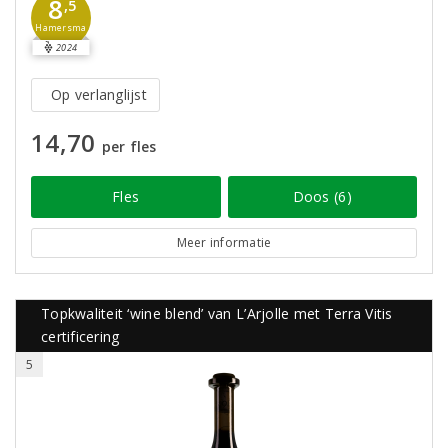
8
,5
Hamersma
2024
Op verlanglijst
14,70
per fles
Fles
Doos (6)
Meer informatie
Topkwaliteit ‘wine blend’ van L’Arjolle met Terra Vitis
certificering
5