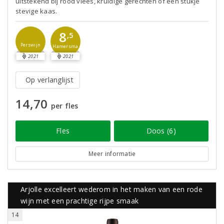
uitstekend bij rood vlees, kruidige gerechten of een stukje
stevige kaas.
8
,5
Perswijn
Hamersma
2021
2021
Op verlanglijst
14,70
per fles
Fles
Doos (6)
Meer informatie
Arjolle excelleert wederom in het maken van een rode
wijn met een prachtige rijpe smaak
14