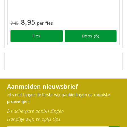
8,95
9,45
per fles
Fles
Doos (6)
Aanmelden nieuwsbrief
Mis niet langer de beste wijnaanbiedingen en mooiste
proeverijen!
De scherpste aanbiedingen
Handige wijn en spijs tips