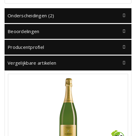
Onderscheidingen (2)
Beoordelingen
Producentprofiel
Vergelijkbare artikelen