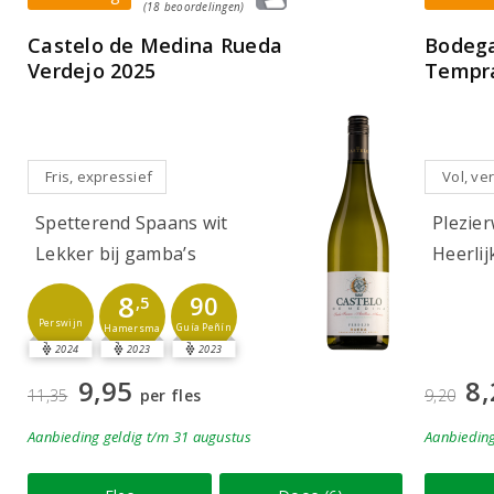
(18 beoordelingen)
Castelo de Medina Rueda
Bodega
Verdejo 2025
Tempra
Fris, expressief
Vol, ver
Spetterend Spaans wit
Plezier
Lekker bij gamba’s
Heerlij
8
90
,5
Perswijn
Guía Peñín
Hamersma
2024
2023
2023
9,95
8,
11,35
per fles
9,20
Aanbieding
geldig
t/m 31 augustus
Aanbiedin