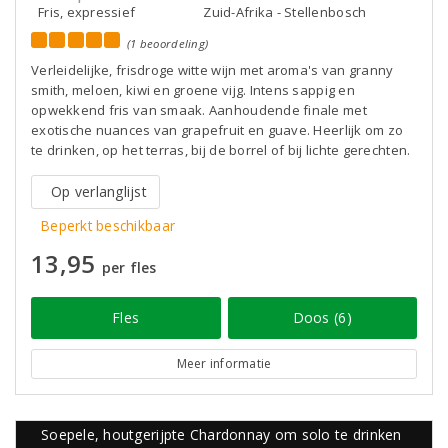
Fris, expressief
Zuid-Afrika - Stellenbosch
(1 beoordeling)
Verleidelijke, frisdroge witte wijn met aroma's van granny
smith, meloen, kiwi en groene vijg. Intens sappig en
opwekkend fris van smaak. Aanhoudende finale met
exotische nuances van grapefruit en guave. Heerlijk om zo
te drinken, op het terras, bij de borrel of bij lichte gerechten.
Op verlanglijst
Beperkt beschikbaar
13,95
per fles
Fles
Doos (6)
Meer informatie
Soepele, houtgerijpte Chardonnay om solo te drinken