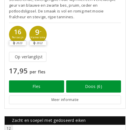
geur van blauwe en zwarte bes, pruim, ceder en
potloodslijpsel. De smaak is vol en romig met mooie
fraîcheur en stevige, rijpe tannines.
9
16
-
Perswijn
Hamersma
2023
2022
Op verlanglijst
17,95
per fles
Fles
Doos (6)
Meer informatie
Zacht en soepel met gedoseerd eiken
12