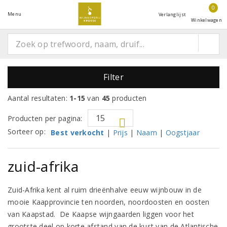
0
Menu
Verlanglijst
Winkelwagen
Filter
Aantal resultaten:
1-15
van
45
producten
Producten per pagina:
Sorteer op:
Best verkocht
|
Prijs
|
Naam
|
Oogstjaar
zuid-afrika
Zuid-Afrika kent al ruim drieënhalve eeuw wijnbouw in de
mooie Kaapprovincie ten noorden, noordoosten en oosten
van Kaapstad. De Kaapse wijngaarden liggen voor het
grootste deel op korte afstand van de kust van de Atlantische