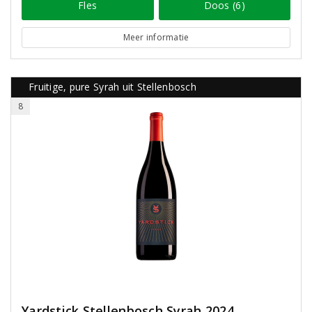
Fles
Doos (6)
Meer informatie
Fruitige, pure Syrah uit Stellenbosch
8
Yardstick Stellenbosch Syrah 2024