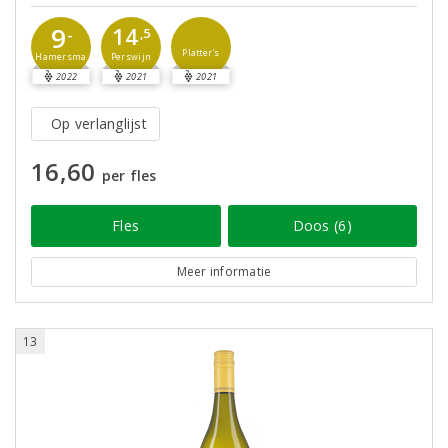
9
14
-
,5
Platter's
Perswijn
Hamersma
2022
2021
2021
Op verlanglijst
16,60
per fles
Fles
Doos (6)
Meer informatie
13