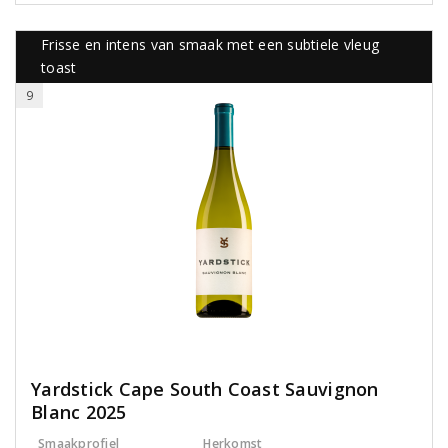
Frisse en intens van smaak met een subtiele vleug
toast
9
Yardstick Cape South Coast Sauvignon
Blanc 2025
Smaakprofiel
Herkomst