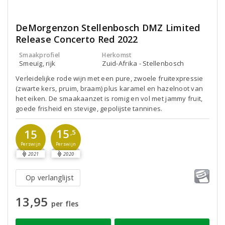
DeMorgenzon Stellenbosch DMZ Limited
Release Concerto Red 2022
Smaakprofiel
Herkomst
Smeuïg, rijk
Zuid-Afrika - Stellenbosch
Verleidelijke rode wijn met een pure, zwoele fruitexpressie
(zwarte kers, pruim, braam) plus karamel en hazelnoot van
het eiken. De smaakaanzet is romig en vol met jammy fruit,
goede frisheid en stevige, gepolijste tannines.
15
15
,5
Perswijn
Perswijn
2021
2020
Op verlanglijst
13,95
per fles