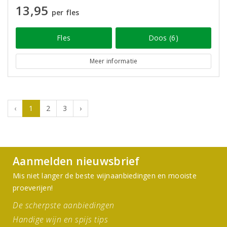
13,95
per fles
Fles
Doos (6)
Meer informatie
‹
1
2
3
›
Aanmelden nieuwsbrief
Mis niet langer de beste wijnaanbiedingen en mooiste
proeverijen!
De scherpste aanbiedingen
Handige wijn en spijs tips