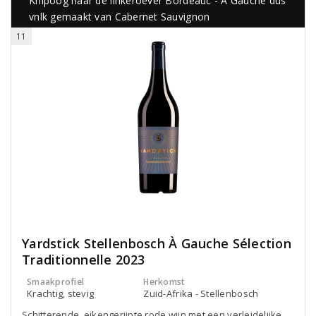
Knipoog naar de linkeroever Bordeauc - À Gauche dus
vnlk gemaakt van Cabernet Sauvignon
11
Yardstick Stellenbosch À Gauche Sélection
Traditionnelle 2023
Smaakprofiel
Herkomst
Krachtig, stevig
Zuid-Afrika - Stellenbosch
Schitterende, eikengerijpte rode wijn met een verleidelijke