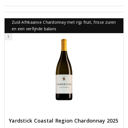
Zuid-Afrikaanse Chardonnay met rijp fruit, frisse zuren
en een verfijnde balans
1
Yardstick Coastal Region Chardonnay 2025