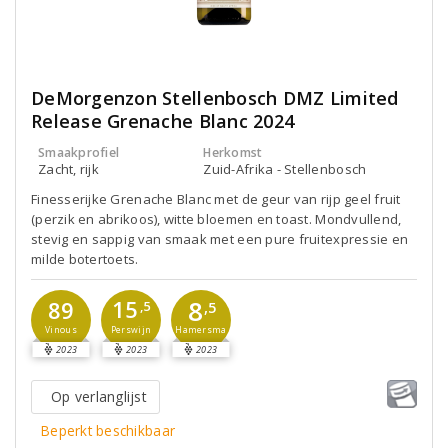
DeMorgenzon Stellenbosch DMZ Limited
Release Grenache Blanc 2024
Smaakprofiel
Herkomst
Zacht, rijk
Zuid-Afrika - Stellenbosch
Finesserijke Grenache Blanc met de geur van rijp geel fruit
(perzik en abrikoos), witte bloemen en toast. Mondvullend,
stevig en sappig van smaak met een pure fruitexpressie en
milde botertoets.
8
15
89
,5
,5
Perswijn
Vinous
Hamersma
2023
2023
2023
Op verlanglijst
Beperkt beschikbaar