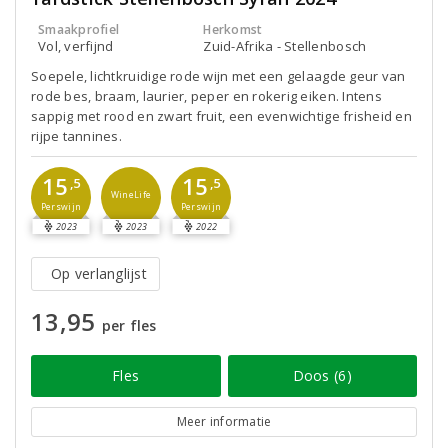
Smaakprofiel
Herkomst
Vol, verfijnd
Zuid-Afrika - Stellenbosch
Soepele, lichtkruidige rode wijn met een gelaagde geur van
rode bes, braam, laurier, peper en rokerig eiken. Intens
sappig met rood en zwart fruit, een evenwichtige frisheid en
rijpe tannines.
15
15
,5
,5
WineLife
Perswijn
Perswijn
2023
2023
2022
Op verlanglijst
13,95
per fles
Fles
Doos (6)
Meer informatie