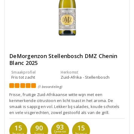
DeMorgenzon Stellenbosch DMZ Chenin
Blanc 2025
Smaakprofiel
Herkomst
Fris tot zacht
Zuid-Afrika - Stellenbosch
(1 beoordeling)
Frisse, fruitige Zuid-Afrikaanse witte wijn met een
kenmerkende citrustoon en licht toast in het aroma. De
smaak is sappig en vol. Lekker bij salades, koude schotels
en vele visgerechten, zowel gestoofd als van de grill.
93
15
90
15
Cameron
Perswijn
Vinous
Perswijn