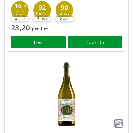
16
,5
92
90
Jancis
Tim Atkin
Vinous
Robinson
2023
2023
2022
23,20
per fles
Fles
Doos (6)