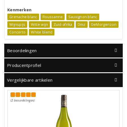
Kenmerken
Grenache blanc
Roussanne
Sauvignon blanc
Wijnspijs
Witte wijn
Zuid-afrika
Dmz
DeMorgenzon
Concerto
White blend
Beoordelingen
Producentprofiel
Vergelijkbare artikelen
(2 beoordelingen)