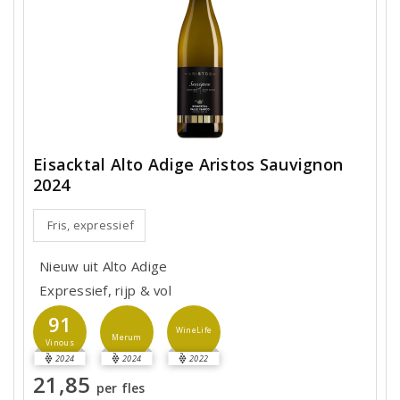
Eisacktal Alto Adige Aristos Sauvignon
2024
Fris, expressief
Nieuw uit Alto Adige
Expressief, rijp & vol
91
WineLife
Merum
Vinous
2024
2024
2022
21,85
per fles