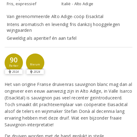
Fris, expressief
Italië - Alto Adige
Van gerenommeerde Alto Adige-coöp Eisacktal
Intens aromatisch en levendig fris dankzij hooggelegen
wijngaarden
Geweldig als aperitief én aan tafel
90
Merum
Parker
2024
2024
Het van origine Franse druivenras sauvignon blanc mag dan al
ongeveer een eeuw aanwezig zijn in Alto Adige, in Valle Isarco
(Eisacktal) is sauvignon pas veel recenter geïntroduceerd.
Toch smaakt dit prachtexemplaar van coöperatie Eiasacktal
alsof de telers en wijnmaker Stefan Donà al decennia lang
ervaring hebben met deze druif. Wat een bijzonder fraaie
Sauvignon-interpretatie!
De druiven worden met de hand geplukt in steile,