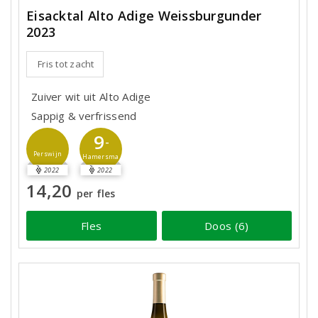
Eisacktal Alto Adige Weissburgunder
2023
Fris tot zacht
Zuiver wit uit Alto Adige
Sappig & verfrissend
9
-
Perswijn
Hamersma
2022
2022
14,20
per fles
Fles
Doos (6)