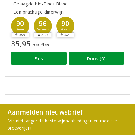
Gelaagde bio-Pinot Blanc
Een prachtige dinerwijn
90
96
90
Vinum
Decanter
Vinous
2023
2023
2023
35,95
per fles
Fles
Doos (6)
Aanmelden nieuwsbrief
Mis niet langer de beste wijnaanbiedingen en mooiste
proeverijen!