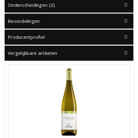
Onderscheidingen (2)
Beoordelingen
Producentprofiel
Vergelijkbare artikelen