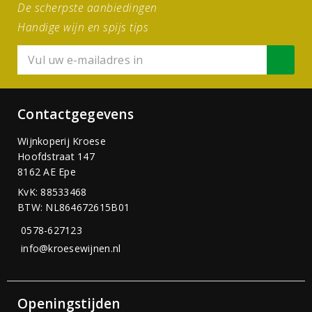
De scherpste aanbiedingen
Handige wijn en spijs tips
Contactgegevens
Wijnkoperij Kroese
Hoofdstraat 147
8162 AE Epe
KvK: 88533468
BTW: NL864672615B01
0578-627123
info@kroesewijnen.nl
Openingstijden