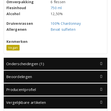
Omverpakking
6 flessen
Flesinhoud
750 ml
Alcohol
12,50%
Druivenrassen
100% Chardonnay
Allergenen
Bevat sulfieten
Kenmerken
Vegan
Onderscheidingen (1)
Beoordelingen
Producentprofiel
Vergelijkbare artikelen