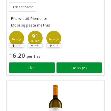
Fris tot zacht
Fris wit uit Piemonte
Mooi bij pasta met vis
91
Perswijn
Perswijn
Falstaff
2024
2024
2022
16,20
per fles
Fles
Doos (6)