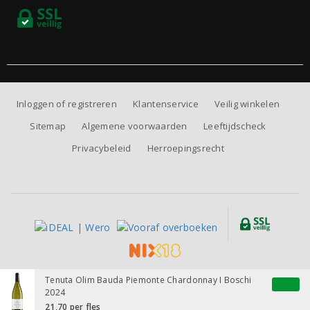
Inloggen of registreren
Klantenservice
Veilig winkelen
Sitemap
Algemene voorwaarden
Leeftijdscheck
Privacybeleid
Herroepingsrecht
Alle prijzen zijn inclusief BTW, exclusief eventuele verzendkosten.
Tenuta Olim Bauda Piemonte Chardonnay I Boschi
2024
21,70
per fles