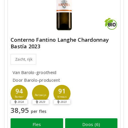
Conterno Fantino Langhe Chardonnay
Bastía 2023
Zacht, rijk
Van Barolo-grootheid
Door Barolo-producent
94
91
Perswijn
Parker
Vinous
2024
2023
2023
38,95
per fles
Fles
Doos (6)