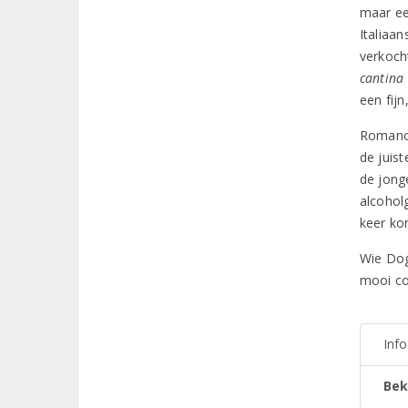
maar een
Italiaa
verkoch
cantina
een fij
Romano 
de juis
de jonge
alcohol
keer kor
Wie Dog
mooi co
Inf
Bek