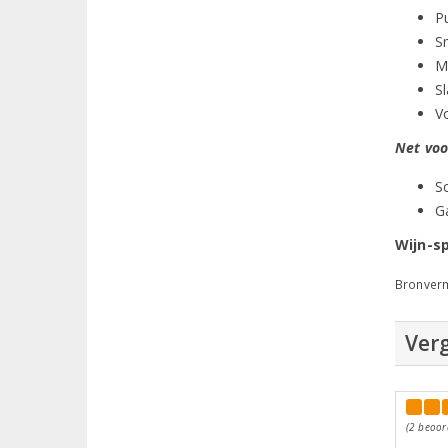
P
S
M
Sl
V
Net voo
Sc
G
Wijn-sp
Bronverm
Verg
(2 beoor