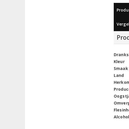
Produ
Vergel
Pro
Dranks
Kleur
Smaak
Land
Herko
Produc
Oogstj
Omver
Flesin
Alcoho