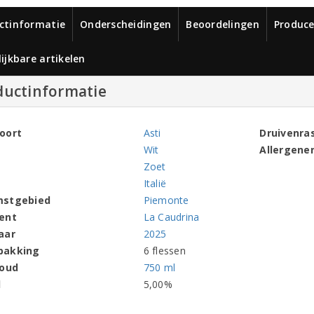
ctinformatie
Onderscheidingen
Beoordelingen
Produce
ijkbare artikelen
ductinformatie
oort
Asti
Druivenra
Wit
Allergene
Zoet
Italië
mstgebied
Piemonte
ent
La Caudrina
aar
2025
pakking
6 flessen
houd
750 ml
l
5,00%