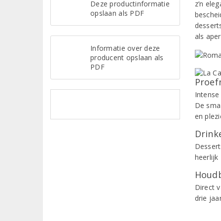
Deze productinformatie
z’n ele
opslaan als PDF
beschei
desserts
als aper
Informatie over deze
producent opslaan als
PDF
Proef
Intense
De smaa
en plezi
Drinke
Desserts
heerlijk
Houdb
Direct 
drie ja