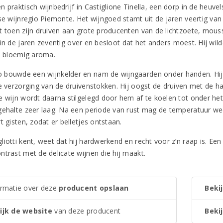
 praktisch wijnbedrijf in Castiglione Tinella, een dorp in de heuve
nse wijnregio Piemonte. Het wijngoed stamt uit de jaren veertig van
t toen zijn druiven aan grote producenten van de lichtzoete, mo
in de jaren zeventig over en besloot dat het anders moest. Hij wil
n, bloemig aroma.
bouwde een wijnkelder en nam de wijngaarden onder handen. Hij vi
te verzorging van de druivenstokken. Hij oogst de druiven met de ha
 wijn wordt daarna stilgelegd door hem af te koelen tot onder het v
gehalte zeer laag. Na een periode van rust mag de temperatuur we
t gisten, zodat er belletjes ontstaan.
liotti kent, weet dat hij hardwerkend en recht voor z’n raap is. 
ntrast met de delicate wijnen die hij maakt.
ormatie over deze
producent opslaan
Bekij
ijk de website
van deze producent
Bekij