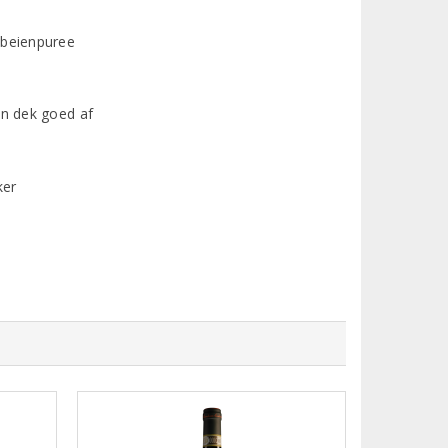
dbeienpuree
en dek goed af
ker