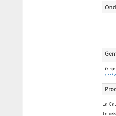
Ond
Gem
Er zij
Geef a
Prod
La Ca
Te midd