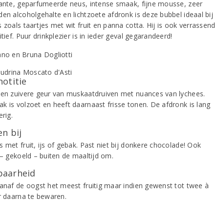
gante, geparfumeerde neus, intense smaak, fijne mousse, zeer
den alcoholgehalte en lichtzoete afdronk is deze bubbel ideaal bij
 zoals taartjes met wit fruit en panna cotta. Hij is ook verrassend
itief. Puur drinkplezier is in ieder geval gegarandeerd!
notitie
 en zuivere geur van muskaatdruiven met nuances van lychees.
k is volzoet en heeft daarnaast frisse tonen. De afdronk is lang
erig.
n bij
 met fruit, ijs of gebak. Past niet bij donkere chocolade! Ook
 – gekoeld – buiten de maaltijd om.
aarheid
vanaf de oogst het meest fruitig maar indien gewenst tot twee à
ar daarna te bewaren.