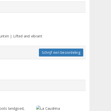
unten | Lifted and vibrant
Schrijf een beoordeling
roots landgoed,