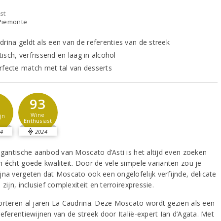
st
- Piemonte
drina geldt als een van de referenties van de streek
isch, verfrissend en laag in alcohol
rfecte match met tal van desserts
93
Wine
jn
Enthusiast
4
2024
gigantische aanbod van Moscato d’Asti is het altijd even zoeken
n écht goede kwaliteit. Door de vele simpele varianten zou je
jna vergeten dat Moscato ook een ongelofelijk verfijnde, delicate
 zijn, inclusief complexiteit en terroirexpressie.
orteren al jaren La Caudrina. Deze Moscato wordt gezien als een
eferentiewijnen van de streek door Italië-expert Ian d’Agata. Met