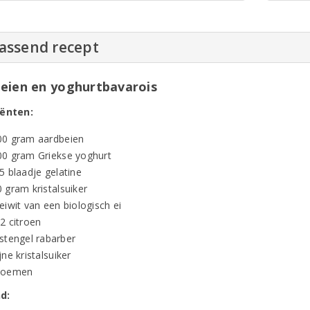
passend recept
eien en yoghurtbavarois
iënten:
00 gram aardbeien
00 gram Griekse yoghurt
5 blaadje gelatine
 gram kristalsuiker
eiwit van een biologisch ei
2 citroen
 stengel rabarber
jne kristalsuiker
loemen
d: