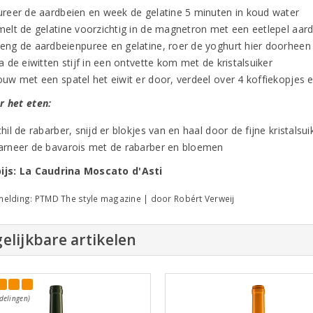
ureer de aardbeien en week de gelatine 5 minuten in koud water
melt de gelatine voorzichtig in de magnetron met een eetlepel aar
eng de aardbeienpuree en gelatine, roer de yoghurt hier doorheen
a de eiwitten stijf in een ontvette kom met de kristalsuiker
ouw met een spatel het eiwit er door, verdeel over 4 koffiekopjes 
r het eten:
hil de rabarber, snijd er blokjes van en haal door de fijne kristalsui
arneer de bavarois met de rabarber en bloemen
ijs: La Caudrina Moscato d'Asti
elding: PTMD The style magazine | door Robért Verweij
elijkbare artikelen
delingen)