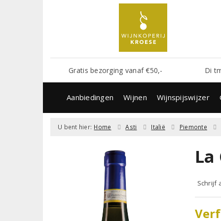
Gratis bezorging vanaf €50,-
Di t
Aanbiedingen
Wijnen
Wijnspijswijzer
U bent hier:
Home
Asti
Italië
Piemonte
La
Schrijf
Verf