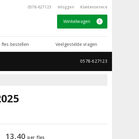
0578-627123
Inloggen
Klantenservice
Winkelwagen
0
 fles bestellen
Veelgestelde vragen
0578-627123
2025
13,40
per fles