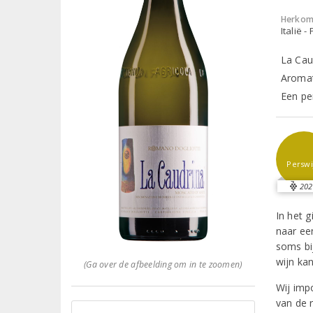
Herkom
Italië 
La Cau
Aromat
Een pe
Perswi
202
In het 
naar ee
soms bi
wijn kan
(Ga over de afbeelding om in te zoomen)
Wij imp
van de r