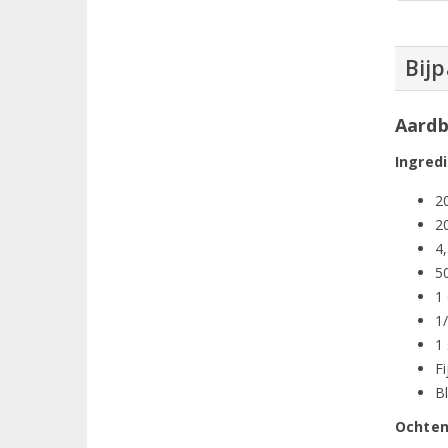
Bij
Aardb
Ingred
2
2
4,
50
1 
1/
1
Fi
B
Ochten