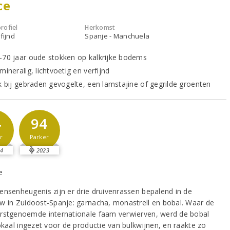
ce
rofiel
Herkomst
fijnd
Spanje - Manchuela
-70 jaar oude stokken op kalkrijke bodems
mineralig, lichtvoetig en verfijnd
jk bij gebraden gevogelte, een lamstajine of gegrilde groenten
4
94
r
Parker
4
2023
ensenheugenis zijn er drie druivenrassen bepalend in de
w in Zuidoost-Spanje: garnacha, monastrell en bobal. Waar de
rstgenoemde internationale faam verwierven, werd de bobal
lokaal ingezet voor de productie van bulkwijnen, en raakte zo