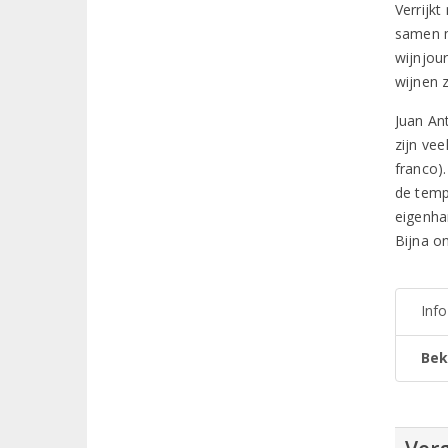
Verrijkt
samen m
wijnjour
wijnen z
Juan An
zijn ve
franco).
de tempe
eigenha
Bijna o
Inf
Bek