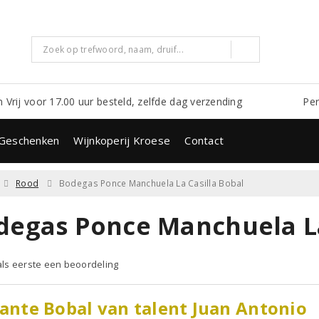
m Vrij voor 17.00 uur besteld, zelfde dag verzending
Per
Geschenken
Wijnkoperij Kroese
Contact
Rood
Bodegas Ponce Manchuela La Casilla Bobal
degas Ponce Manchuela La
 als eerste een beoordeling
jante Bobal van talent Juan Antonio