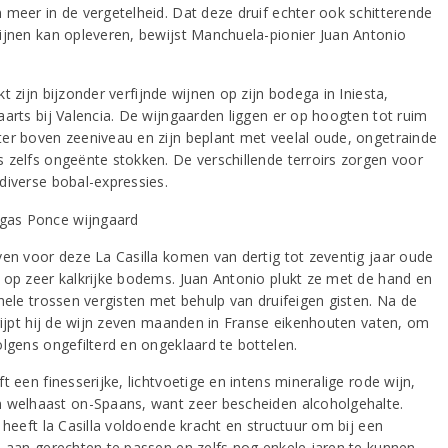
 meer in de vergetelheid. Dat deze druif echter ook schitterende
ijnen kan opleveren, bewijst Manchuela-pionier Juan Antonio
t zijn bijzonder verfijnde wijnen op zijn bodega in Iniesta,
aarts bij Valencia. De wijngaarden liggen er op hoogten tot ruim
er boven zeeniveau en zijn beplant met veelal oude, ongetrainde
 zelfs ongeënte stokken. De verschillende terroirs zorgen voor
diverse bobal-expressies.
ven voor deze La Casilla komen van dertig tot zeventig jaar oude
 op zeer kalkrijke bodems. Juan Antonio plukt ze met de hand en
 hele trossen vergisten met behulp van druifeigen gisten. Na de
 rijpt hij de wijn zeven maanden in Franse eikenhouten vaten, om
olgens ongefilterd en ongeklaard te bottelen.
t een finesserijke, lichtvoetige en intens mineralige rode wijn,
 welhaast on-Spaans, want zeer bescheiden alcoholgehalte.
 heeft la Casilla voldoende kracht en structuur om bij een
d aan gerechten te passen en zelfs nog enkele jaren te kunnen