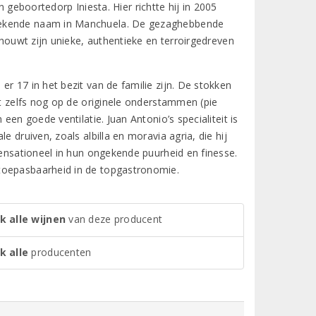
n geboortedorp Iniesta. Hier richtte hij in 2005
 bekende naam in Manchuela. De gezaghebbende
chouwt zijn unieke, authentieke en terroirgedreven
r 17 in het bezit van de familie zijn. De stokken
at zelfs nog op de originele onderstammen (pie
een goede ventilatie. Juan Antonio’s specialiteit is
 druiven, zoals albilla en moravia agria, die hij
sensationeel in hun ongekende puurheid en finesse.
toepasbaarheid in de topgastronomie.
k alle wijnen
van deze producent
k alle
producenten