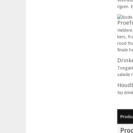
rijpen. 
Proef
Heldere
kers, f
rood fr
finale h
Drinke
Toegank
salade 
Houdb
Nu drin
Produ
Pro