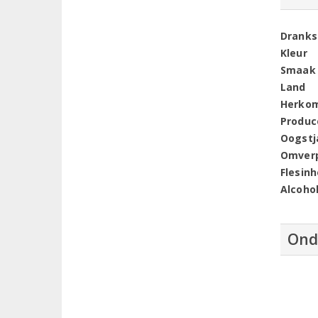
Dranks
Kleur
Smaak
Land
Herko
Produc
Oogstj
Omver
Flesin
Alcoho
Ond