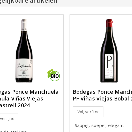
elijkbare artikelen
Bodegas Ponce Manch
gas Ponce Manchuela
PF Viñas Viejas Bobal 
ula Viñas Viejas
strell 2024
Vol, verfijnd
 verfijnd
Sappig, soepel, elegant