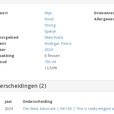
oort
Wijn
Druivenra
Rood
Allergene
Droog
Spanje
mstgebied
Manchuela
ent
Bodegas Ponce
aar
2024
pakking
6 flessen
houd
750 ml
l
12,50%
erscheidingen (2)
Jaar
Onderscheiding
2024
The Wine Advocate | 94/100 | This is really elegant 