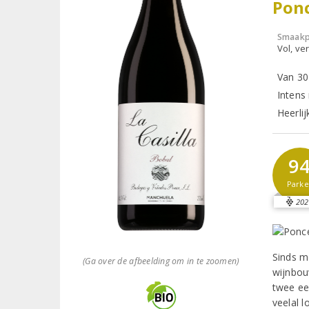
Pon
Smaakp
Vol, ver
Van 30
Intens 
Heerli
9
Parke
202
Sinds m
(Ga over de afbeelding om in te zoomen)
wijnbou
twee ee
veelal 