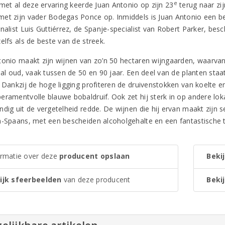
e
 met al deze ervaring keerde Juan Antonio op zijn 23
terug naar zij
et zijn vader Bodegas Ponce op. Inmiddels is Juan Antonio een
nalist Luis Guttiérrez, de Spanje-specialist van Robert Parker, bes
elfs als de beste van de streek.
tonio maakt zijn wijnen van zo’n 50 hectaren wijngaarden, waarvan e
elal oud, vaak tussen de 50 en 90 jaar. Een deel van de planten sta
 Dankzij de hoge ligging profiteren de druivenstokken van koelte en 
ramentvolle blauwe bobaldruif. Ook zet hij sterk in op andere lokale
ndig uit de vergetelheid redde. De wijnen die hij ervan maakt zijn 
n-Spaans, met een bescheiden alcoholgehalte en een fantastische 
ormatie over deze
producent opslaan
Bekij
ijk sfeerbeelden
van deze producent
Bekij