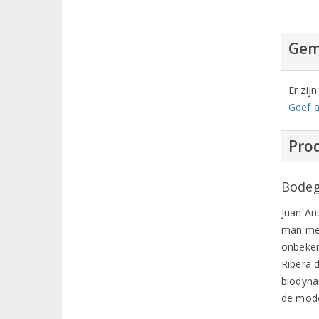
Gem
Er zij
Geef a
Prod
Bodeg
Juan An
man met
onbeken
Ribera d
biodyna
de mod