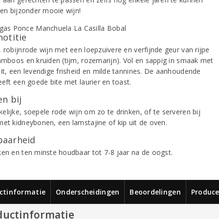
Een bijzonder mooie wijn!
notitie
, robijnrode wijn met een loepzuivere en verfijnde geur van rijpe
ramboos en kruiden (tijm, rozemarijn). Vol en sappig in smaak met
uit, een levendige frisheid en milde tannines. De aanhoudende
eeft een goede bite met laurier en toast.
n bij
elijke, soepele rode wijn om zo te drinken, of te serveren bij
met kidneybonen, een lamstajine of kip uit de oven.
aarheid
ken en ten minste houdbaar tot 7-8 jaar na de oogst.
ctinformatie
Onderscheidingen
Beoordelingen
Produce
ductinformatie