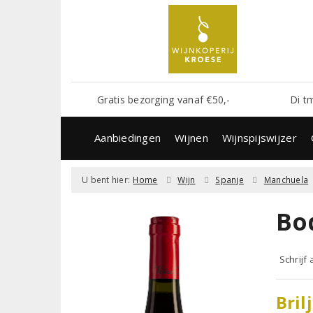
Gratis bezorging vanaf €50,-
Di t
Aanbiedingen
Wijnen
Wijnspijswijzer
U bent hier:
Home
Wijn
Spanje
Manchuela
Bo
Schrijf
Bril