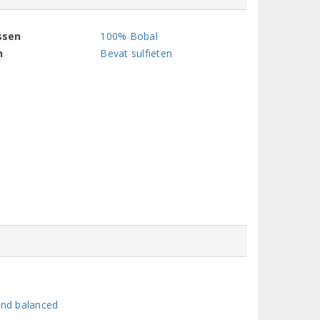
ssen
100% Bobal
n
Bevat sulfieten
and balanced