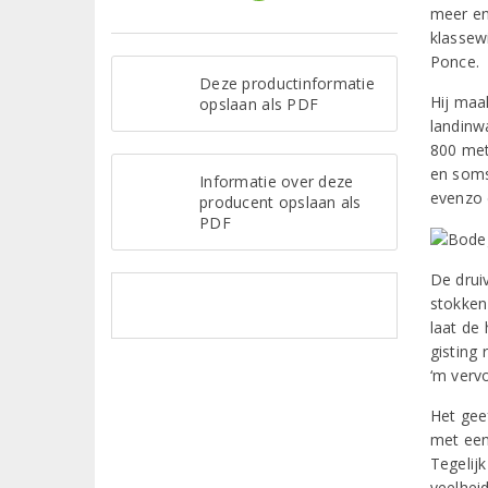
meer en
klassew
Ponce.
Deze productinformatie
Hij maak
opslaan als PDF
landinw
800 met
en soms
Informatie over deze
evenzo 
producent opslaan als
PDF
De drui
stokken
laat de
gisting
‘m verv
Het geef
met een
Tegelijk
veelhei