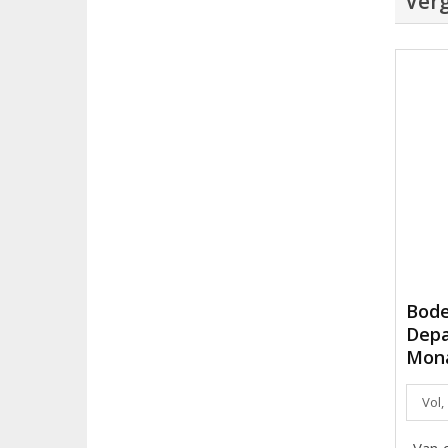
Verg
Bode
Depa
Mona
Vol,