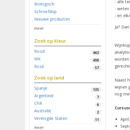
- alle t
Biologisch
- weten
Schroefdop
- en el
Nieuwe producten
Ja? Dan
meer
Zoek op kleur
Wijnkop
Rood
analytis
463
Wit
worden 
498
gerecht
Rosé
57
Zoek op land
Naast h
wijnen 
Spanje
135
nog mee
Argentinië
7
Chili
6
Cursusd
Australië
2
Verenigde Staten
Apri
11
Sept
meer