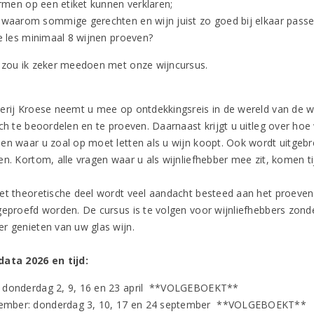
ermen op een etiket kunnen verklaren;
 waarom sommige gerechten en wijn juist zo goed bij elkaar passe
ke les minimaal 8 wijnen proeven?
 zou ik zeker meedoen met onze wijncursus.
erij Kroese neemt u mee op ontdekkingsreis in de wereld van de wi
ch te beoordelen en te proeven. Daarnaast krijgt u uitleg over hoe 
en waar u zoal op moet letten als u wijn koopt. Ook wordt uitgeb
en. Kortom, alle vragen waar u als wijnliefhebber mee zit, komen t
et theoretische deel wordt veel aandacht besteed aan het proeven v
geproefd worden. De cursus is te volgen voor wijnliefhebbers zond
r genieten van uw glas wijn.
ata 2026 en tijd:
l: donderdag 2, 9, 16 en 23 april **VOLGEBOEKT**
ember: donderdag 3, 10, 17 en 24 september **VOLGEBOEKT**