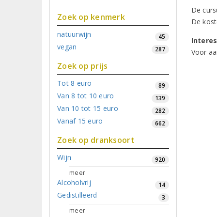
De cursu
Zoek op kenmerk
De koste
natuurwijn
45
Intere
vegan
287
Voor aa
Zoek op prijs
Tot 8 euro
89
Van 8 tot 10 euro
139
Van 10 tot 15 euro
282
Vanaf 15 euro
662
Zoek op dranksoort
Wijn
920
meer
Alcoholvrij
14
Gedistilleerd
3
meer