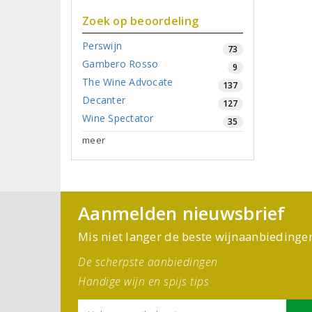
Zoek op beoordeling
Perswijn
73
Gambero Rosso
9
The Wine Advocate
137
Decanter
127
Wine Spectator
35
meer
Aanmelden nieuwsbrief
Mis niet langer de beste wijnaanbiedinge
De scherpste aanbiedingen
Handige wijn en spijs tips