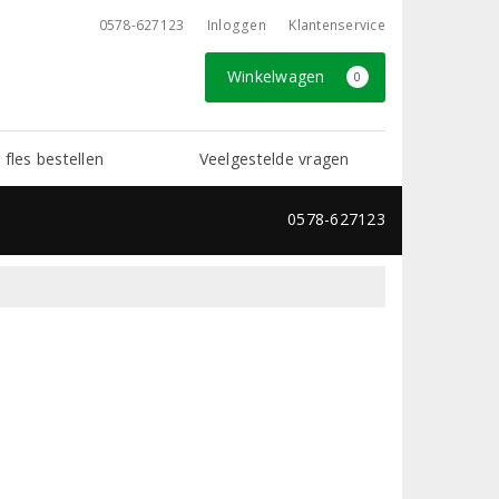
0578-627123
Inloggen
Klantenservice
Winkelwagen
0
 fles bestellen
Veelgestelde vragen
0578-627123