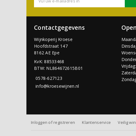
Contactgegevens
Open
Wijnkoperij Kroese
Maand
Hoofdstraat 147
Dinsda
8162 AE Epe
Woens
Donder
KvK: 88533468
Vrijdag
BTW: NL864672615B01
Zaterd
0578-627123
Zondag
info@kroesewijnen.nl
Inloggen of registreren
Klantenservice
Veilig wi