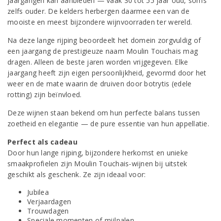
jaargangen kan aanbieden — vaak 30 tot 55 jaar oud, soms
zelfs ouder. De kelders herbergen daarmee een van de
mooiste en meest bijzondere wijnvoorraden ter wereld.
Na deze lange rijping beoordeelt het domein zorgvuldig of
een jaargang de prestigieuze naam Moulin Touchais mag
dragen. Alleen de beste jaren worden vrijgegeven. Elke
jaargang heeft zijn eigen persoonlijkheid, gevormd door het
weer en de mate waarin de druiven door botrytis (edele
rotting) zijn beïnvloed.
Deze wijnen staan bekend om hun perfecte balans tussen
zoetheid en elegantie — de pure essentie van hun appellatie.
Perfect als cadeau
Door hun lange rijping, bijzondere herkomst en unieke
smaakprofielen zijn Moulin Touchais-wijnen bij uitstek
geschikt als geschenk. Ze zijn ideaal voor:
Jubilea
Verjaardagen
Trouwdagen
Speciale momenten of mijlpalen