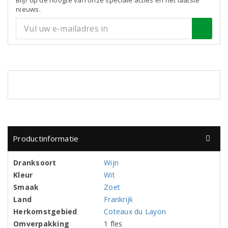
Blijf op de hoogte van onze speciale acties en het laatste
nieuws.
Productinformatie
Dranksoort
Wijn
Kleur
Wit
Smaak
Zoet
Land
Frankrijk
Herkomstgebied
Coteaux du Layon
Omverpakking
1 fles