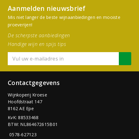
Aanmelden nieuwsbrief
Mis niet langer de beste wijnaanbiedingen en mooiste
proeverijen!
De scherpste aanbiedingen
Handige wijn en spijs tips
Contactgegevens
Wijnkoperij Kroese
Hoofdstraat 147
8162 AE Epe
KvK: 88533468
BTW: NL864672615B01
0578-627123