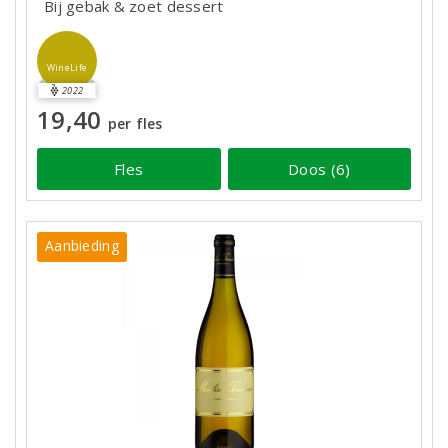
Bij gebak & zoet dessert
WineLife
2022
19,40
per fles
Fles
Doos (6)
Aanbieding