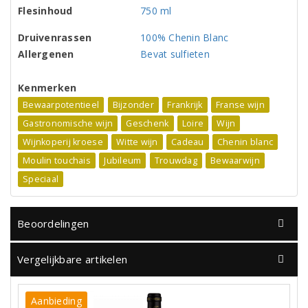
Flesinhoud
750 ml
Druivenrassen
100% Chenin Blanc
Allergenen
Bevat sulfieten
Kenmerken
Bewaarpotentieel
Bijzonder
Frankrijk
Franse wijn
Gastronomische wijn
Geschenk
Loire
Wijn
Wijnkoperij kroese
Witte wijn
Cadeau
Chenin blanc
Moulin touchais
Jubileum
Trouwdag
Bewaarwijn
Speciaal
Beoordelingen
Vergelijkbare artikelen
Aanbieding