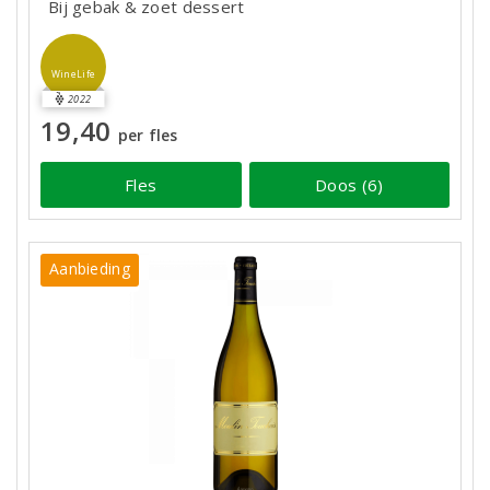
Bij gebak & zoet dessert
WineLife
2022
19,40
per fles
Fles
Doos (6)
Aanbieding