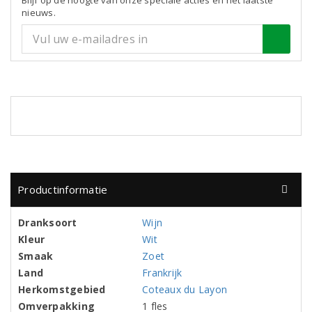
Blijf op de hoogte van onze speciale acties en het laatste
nieuws.
Productinformatie
Dranksoort
Wijn
Kleur
Wit
Smaak
Zoet
Land
Frankrijk
Herkomstgebied
Coteaux du Layon
Omverpakking
1 fles