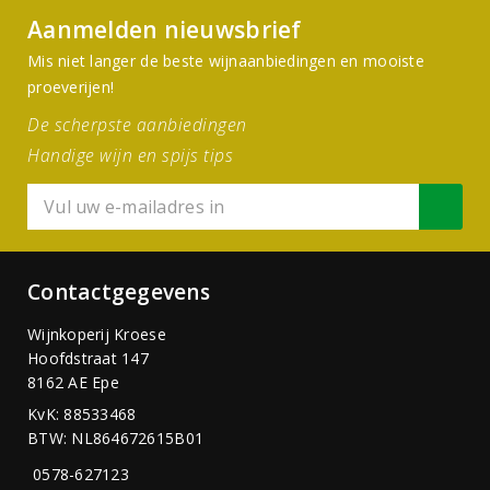
Aanmelden nieuwsbrief
Mis niet langer de beste wijnaanbiedingen en mooiste
proeverijen!
De scherpste aanbiedingen
Handige wijn en spijs tips
Contactgegevens
Wijnkoperij Kroese
Hoofdstraat 147
8162 AE Epe
KvK: 88533468
BTW: NL864672615B01
0578-627123