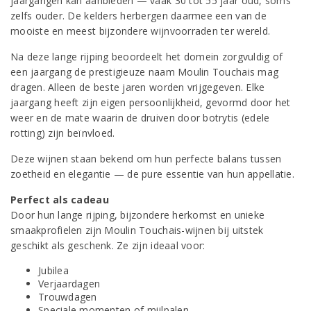
jaargangen kan aanbieden — vaak 30 tot 55 jaar oud, soms
zelfs ouder. De kelders herbergen daarmee een van de
mooiste en meest bijzondere wijnvoorraden ter wereld.
Na deze lange rijping beoordeelt het domein zorgvuldig of
een jaargang de prestigieuze naam Moulin Touchais mag
dragen. Alleen de beste jaren worden vrijgegeven. Elke
jaargang heeft zijn eigen persoonlijkheid, gevormd door het
weer en de mate waarin de druiven door botrytis (edele
rotting) zijn beïnvloed.
Deze wijnen staan bekend om hun perfecte balans tussen
zoetheid en elegantie — de pure essentie van hun appellatie.
Perfect als cadeau
Door hun lange rijping, bijzondere herkomst en unieke
smaakprofielen zijn Moulin Touchais-wijnen bij uitstek
geschikt als geschenk. Ze zijn ideaal voor:
Jubilea
Verjaardagen
Trouwdagen
Speciale momenten of mijlpalen