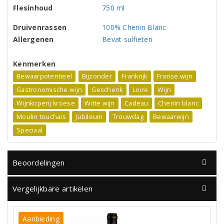
Flesinhoud
750 ml
Druivenrassen
100% Chenin Blanc
Allergenen
Bevat sulfieten
Kenmerken
Bewaarpotentieel
Bijzonder
Frankrijk
Franse wijn
Gastronomische wijn
Geschenk
Loire
Wijn
Wijnkoperij kroese
Witte wijn
Cadeau
Chenin blanc
Moulin touchais
Jubileum
Trouwdag
Bewaarwijn
Speciaal
Beoordelingen
Vergelijkbare artikelen
Aanbieding