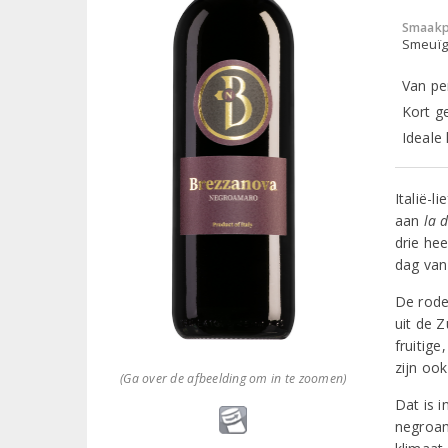
Smaakp
Smeuïg,
Van pe
Kort g
Ideale 
Italië-
aan
la 
drie hee
dag van
De rode
uit de Z
fruitige
zijn ook
(Ga over de afbeelding om in te zoomen)
Dat is 
negroam