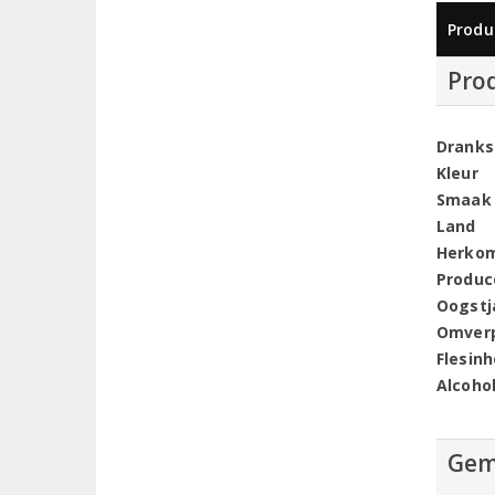
Produ
Pro
Dranks
Kleur
Smaak
Land
Herko
Produc
Oogstj
Omver
Flesin
Alcoho
Gem