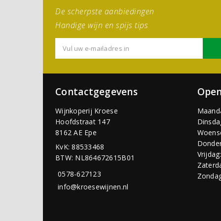
De scherpste aanbiedingen
Handige wijn en spijs tips
Contactgegevens
Open
Wijnkoperij Kroese
Maand
Hoofdstraat 147
Dinsda
8162 AE Epe
Woens
Donder
KvK: 88533468
Vrijdag
BTW: NL864672615B01
Zaterd
0578-627123
Zondag
info@kroesewijnen.nl