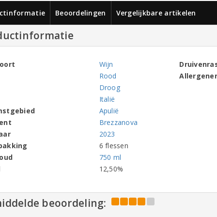
ctinformatie
Beoordelingen
Vergelijkbare artikelen
ductinformatie
oort
Wijn
Druivenra
Rood
Allergene
Droog
Italië
mstgebied
Apulië
ent
Brezzanova
aar
2023
pakking
6 flessen
houd
750 ml
l
12,50%
iddelde beoordeling: