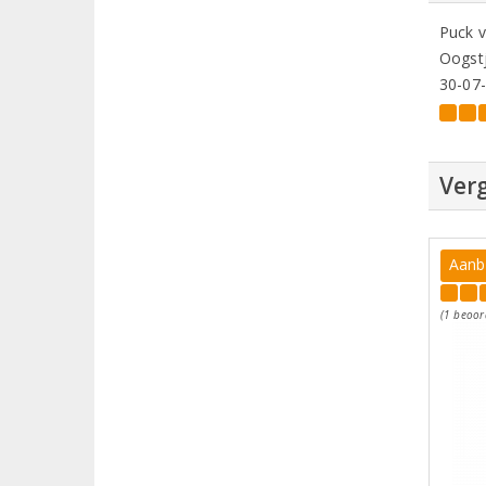
Puck 
Oogstj
30-07
Verg
Aanb
(1 beoor