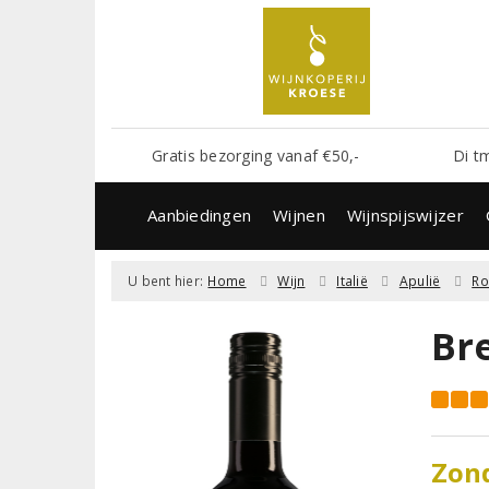
Gratis bezorging vanaf €50,-
Di t
Aanbiedingen
Wijnen
Wijnspijswijzer
U bent hier:
Home
Wijn
Italië
Apulië
R
Br
Zond