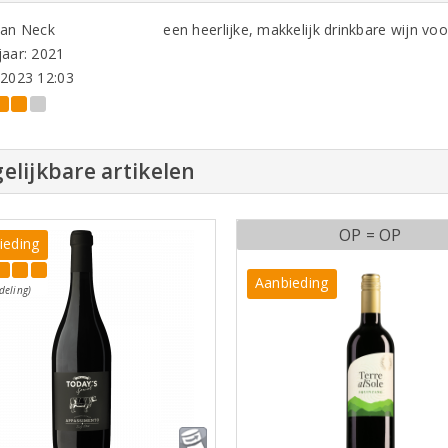
van Neck
een heerlijke, makkelijk drinkbare wijn vo
aar: 2021
-2023 12:03
elijkbare artikelen
OP = OP
ieding
Aanbieding
deling)