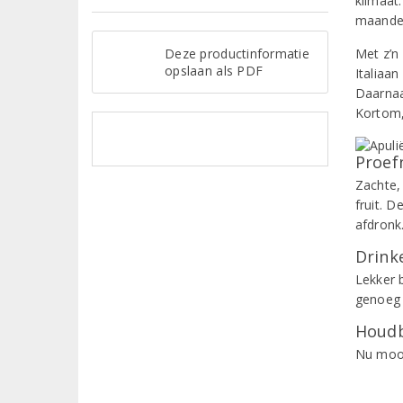
klimaat
maanden
Deze productinformatie
Met z’n 
opslaan als PDF
Italiaan
Daarnaa
Kortom,
Proef
Zachte,
fruit. D
afdronk
Drinke
Lekker 
genoeg 
Houdb
Nu mooi