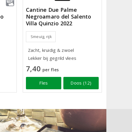
Cantine Due Palme
Negroamaro del Salento
no
Villa Quinzio 2022
Smeuïg, rijk
Zacht, kruidig & zwoel
Lekker bij gegrild vlees
7,40
per fles
Fles
Doos (12)