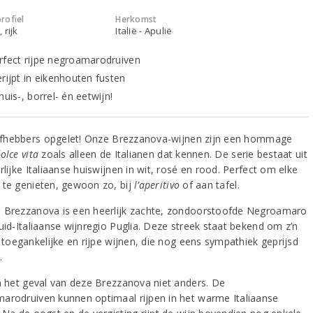
rofiel
Herkomst
 rijk
Italië - Apulië
rfect rijpe negroamarodruiven
erijpt in eikenhouten fusten
huis-, borrel- én eetwijn!
liefhebbers opgelet! Onze Brezzanova-wijnen zijn een hommage
dolce vita
zoals alleen de Italianen dat kennen. De serie bestaat uit
rlijke Italiaanse huiswijnen in wit, rosé en rood. Perfect om elke
 te genieten, gewoon zo, bij
l’aperitivo
of aan tafel.
 Brezzanova is een heerlijk zachte, zondoorstoofde Negroamaro
uid-Italiaanse wijnregio Puglia. Deze streek staat bekend om z’n
, toegankelijke en rijpe wijnen, die nog eens sympathiek geprijsd
.
in het geval van deze Brezzanova niet anders. De
arodruiven kunnen optimaal rijpen in het warme Italiaanse