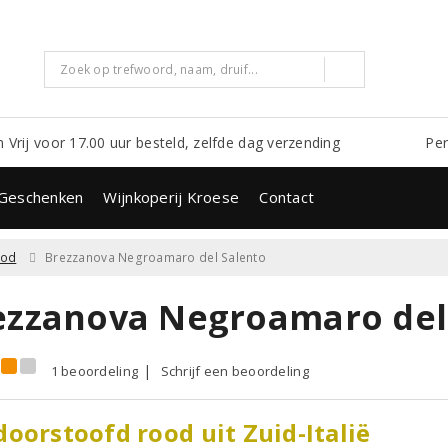
m Vrij voor 17.00 uur besteld, zelfde dag verzending
Per
Geschenken
Wijnkoperij Kroese
Contact
ood
Brezzanova Negroamaro del Salento
ezzanova Negroamaro del 
1 beoordeling
Schrijf een beoordeling
oorstoofd rood uit Zuid-Italië