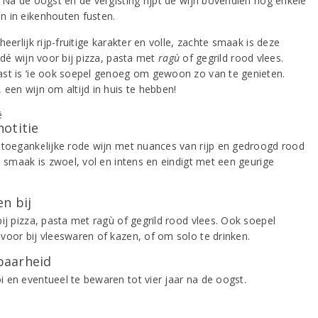
. Na de oogst en de vergisting rijpt de wijn bovendien nog enkele
 in eikenhouten fusten.
heerlijk rijp-fruitige karakter en volle, zachte smaak is deze
 dé wijn voor bij pizza, pasta met
ragù
of gegrild rood vlees.
st is ‘ie ook soepel genoeg om gewoon zo van te genieten.
 een wijn om altijd in huis te hebben!
notitie
 toegankelijke rode wijn met nuances van rijp en gedroogd rood
e smaak is zwoel, vol en intens en eindigt met een geurige
.
n bij
bij pizza, pasta met ragù of gegrild rood vlees. Ook soepel
voor bij vleeswaren of kazen, of om solo te drinken.
aarheid
 en eventueel te bewaren tot vier jaar na de oogst.