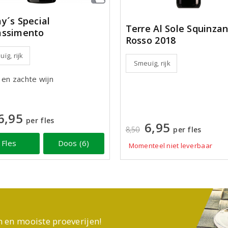
y´s Special
Terre Al Sole Squinza
assimento
Rosso 2018
ïg, rijk
Smeuïg, rijk
 en zachte wijn
6,95
per fles
6,95
8,50
per fles
Fles
Doos (6)
Momenteel niet leverbaar
n en mooiste proeverijen!