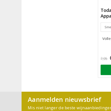
Toda
App
Smeu
Volle
7,95
Aanmelden nieuwsbrief
Mis niet langer de beste wijnaanbiedinge