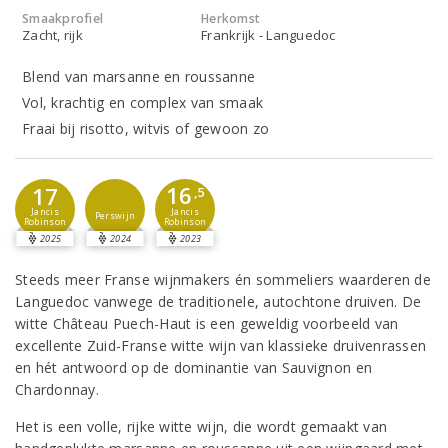
Smaakprofiel
Herkomst
Zacht, rijk
Frankrijk - Languedoc
Blend van marsanne en roussanne
Vol, krachtig en complex van smaak
Fraai bij risotto, witvis of gewoon zo
16
17
,5
Jancis
Jancis
Perswijn
Robinson
Robinson
2025
2024
2023
Steeds meer Franse wijnmakers én sommeliers waarderen de
Languedoc vanwege de traditionele, autochtone druiven. De
witte Château Puech-Haut is een geweldig voorbeeld van
excellente Zuid-Franse witte wijn van klassieke druivenrassen
en hét antwoord op de dominantie van Sauvignon en
Chardonnay.
Het is een volle, rijke witte wijn, die wordt gemaakt van