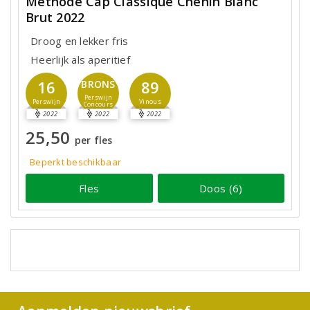
Méthode Cap Classique Chenin Blanc
Brut 2022
Droog en lekker fris
Heerlijk als aperitief
16
89
BRONS
Perswijn
Perswijn
Vinous
Concours
2022
2022
2022
25,50
per fles
Beperkt beschikbaar
Fles
Doos (6)