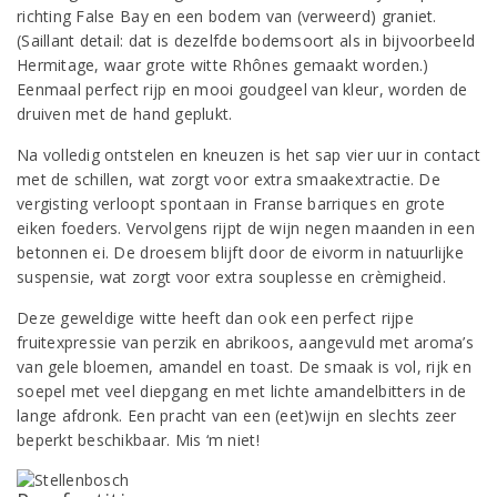
richting False Bay en een bodem van (verweerd) graniet.
(Saillant detail: dat is dezelfde bodemsoort als in bijvoorbeeld
Hermitage, waar grote witte Rhônes gemaakt worden.)
Eenmaal perfect rijp en mooi goudgeel van kleur, worden de
druiven met de hand geplukt.
Na volledig ontstelen en kneuzen is het sap vier uur in contact
met de schillen, wat zorgt voor extra smaakextractie. De
vergisting verloopt spontaan in Franse barriques en grote
eiken foeders. Vervolgens rijpt de wijn negen maanden in een
betonnen ei. De droesem blijft door de eivorm in natuurlijke
suspensie, wat zorgt voor extra souplesse en crèmigheid.
Deze geweldige witte heeft dan ook een perfect rijpe
fruitexpressie van perzik en abrikoos, aangevuld met aroma’s
van gele bloemen, amandel en toast. De smaak is vol, rijk en
soepel met veel diepgang en met lichte amandelbitters in de
lange afdronk. Een pracht van een (eet)wijn en slechts zeer
beperkt beschikbaar. Mis ‘m niet!