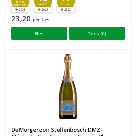
Jancis
Tim Atkin
Vinous
Robinson
2023
2023
2022
23,20
per fles
Fles
Doos (6)
DeMorgenzon Stellenbosch DMZ