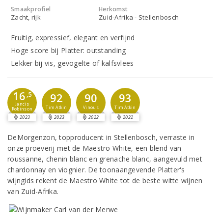
Smaakprofiel
Herkomst
Zacht, rijk
Zuid-Afrika - Stellenbosch
Fruitig, expressief, elegant en verfijnd
Hoge score bij Platter: outstanding
Lekker bij vis, gevogelte of kalfsvlees
16
,5
92
90
93
Jancis
Tim Atkin
Vinous
Tim Atkin
Robinson
2023
2023
2022
2022
DeMorgenzon, topproducent in Stellenbosch, verraste in
onze proeverij met de Maestro White, een blend van
roussanne, chenin blanc en grenache blanc, aangevuld met
chardonnay en viognier. De toonaangevende Platter's
wijngids rekent de Maestro White tot de beste witte wijnen
van Zuid-Afrika.