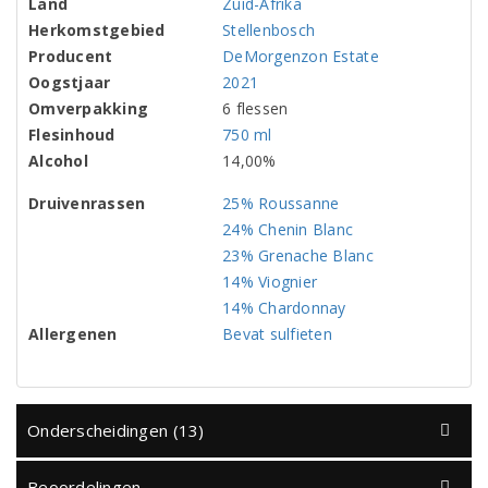
Land
Zuid-Afrika
Herkomstgebied
Stellenbosch
Producent
DeMorgenzon Estate
Oogstjaar
2021
Omverpakking
6 flessen
Flesinhoud
750 ml
Alcohol
14,00%
Druivenrassen
25% Roussanne
24% Chenin Blanc
23% Grenache Blanc
14% Viognier
14% Chardonnay
Allergenen
Bevat sulfieten
Onderscheidingen (13)
Beoordelingen