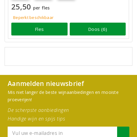
25,50
per fles
Beperkt beschikbaar
Fles
Doos (6)
Aanmelden nieuwsbrief
Mis niet langer de beste wijnaanbiedingen en mooiste
proeverijen!
De scherpste aanbiedingen
Handige wijn en spijs tips