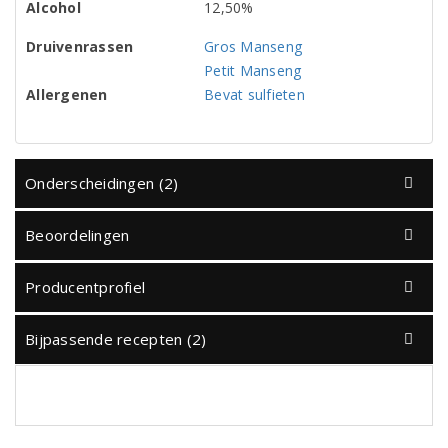
Alcohol
12,50%
Druivenrassen
Gros Manseng
Petit Manseng
Allergenen
Bevat sulfieten
Onderscheidingen (2)
Beoordelingen
Producentprofiel
Bijpassende recepten (2)