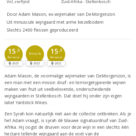
Vol, verfijnd
Zuid-Afrika - Stellenbosch
Door Adam Mason, ex-wijnmaker van DeMorgenzon
Uit minuscule wijngaard met arme kiezelbodem
Slechts 2400 flessen geproduceerd
15
15
,5
,5
WineLife
Perswijn
Perswijn
2023
2023
2022
Adam Mason, de voormalige wijnmaker van DeMorgenzon, is
een man met een missie: druif- en terroirgetypeerde wijnen
maken van fruit uit veelbelovende, onderscheidende
wijngaarden in Stellenbosch. Dat doet hij onder zijn eigen
label Yardstick Wines.
Een Syrah kon natuurlijk niet aan de collectie ontbreken. Als je
het Adam vraagt, is syrah dé blauwe signatuurdruif van Zuid-
Afrika. Hij oogst de druiven voor deze wijn in een slechts één
hectare tellende wijngaard aan de voet van de