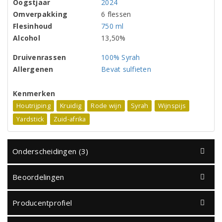
Oogstjaar
2024
Omverpakking
6 flessen
Flesinhoud
750 ml
Alcohol
13,50%
Druivenrassen
100% Syrah
Allergenen
Bevat sulfieten
Kenmerken
Houtrijping
Kruidig
Rode wijn
Syrah
Wijnspijs
Yardstick
Zuid-afrika
Onderscheidingen (3)
Beoordelingen
Producentprofiel