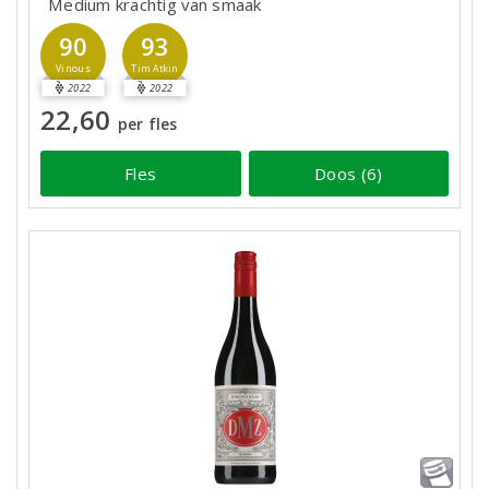
Medium krachtig van smaak
90
93
Vinous
Tim Atkin
2022
2022
22,60
per fles
Fles
Doos (6)