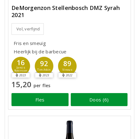
DeMorgenzon Stellenbosch DMZ Syrah
2021
Vol, verfijnd
Fris en smeuïg
Heerlijk bij de barbecue
16
92
89
Jancis
Tim Atkin
Vinous
Robinson
2023
2023
2022
15,20
per fles
Fles
Doos (6)