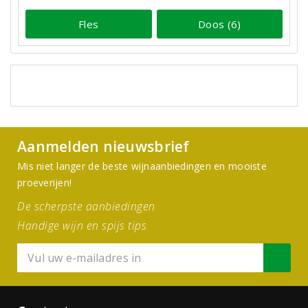
Fles
Doos (6)
Aanmelden nieuwsbrief
Mis niet langer de beste wijnaanbiedingen en mooiste
proeverijen!
De scherpste aanbiedingen
Handige wijn en spijs tips