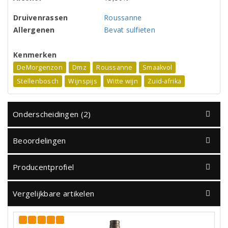
Druivenrassen
Roussanne
Allergenen
Bevat sulfieten
Kenmerken
DeMorgenzon
Dmz
Roussanne
Smaakvol
Stellenbosch
Wijnspijs
Witte wijn
Zuid-afrika
Onderscheidingen (2)
Beoordelingen
Producentprofiel
Vergelijkbare artikelen