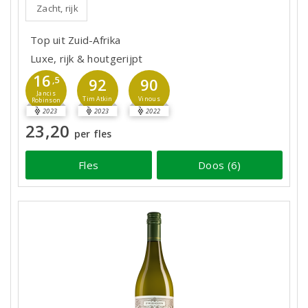
Zacht, rijk
Top uit Zuid-Afrika
Luxe, rijk & houtgerijpt
16
,5
92
90
Jancis
Tim Atkin
Vinous
Robinson
2023
2023
2022
23,20
per fles
Fles
Doos (6)