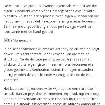
Deze prachtige pure Roussanne is gemaakt van druiven die
eigenlijk bedoeld waren voor DeMorgenzons chique witte
Maestro. Ze staan aangeplant in twee eigen wijngaarden van
het domein, met zuidelijke expositie en granieten bodems.
Eenmaal mooi goudkleurig en dus perfect rijp, wordt de
roussanne met de hand geplukt.
In de kelder ontsteelt wijnmaker Anthony de druiven en volgt
enkele uren schilcontact voor extractie van aroma’s en
structuur. Na de delicate persing vergist hij het sap met
uitsluitend druifeigen gisten in een amfora, betonnen ei en
grote, gebruikte eikenhouten fusten. Na negen maanden
rijping worden de verschillende vaten geblend en de wijn
gebotteld.
Het levert een bijzondere witte wijn op, die een stuk luxer
smaakt dan z’n prijs doet vermoeden. Hij is vol, rijp en droog,
met een aangenaam aroma van tropisch fruit, toast en licht
boter. De smaak is krachtig en zacht, de afdronk aanhoudend.