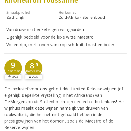
Rhônedruif roussanne
Smaakprofiel
Herkomst
Zacht, rijk
Zuid-Afrika - Stellenbosch
Van druiven uit enkel eigen wijngaarden
Eigenlijk bedoeld voor de luxe witte Maestro
Vol en rijp, met tonen van tropisch fruit, toast en boter
9
8
,5
Hamersma
Hamersma
2024
2023
De exclusief voor ons gebottelde Limited Release-wijnen (of
eigenlijk Beperkte Vrystelling in het Afrikaans) van
DeMorgenzon uit Stellenbosch zijn een echte buitenkans! Het
wijnhuis maakt deze wijnen namelijk van druiven van
topkwaliteit, die het nét niet gehaald hebben in de
prestigewijnen van het domein, zoals de Maestro of de
Reserve-wijnen.