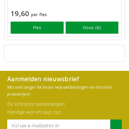
19,60
per fles
Fles
Doos (6)
Aanmelden nieuwsbrief
Mis niet langer de beste wijnaanbiedingen en mooiste
proeverijen!
De scherpste aanbiedingen
Handige wijn en spijs tips