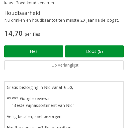
kaas. Goed koud serveren.
Houdbaarheid
Nu drinken en houdbaar tot ten minste 20 jaar na de oogst.
14,70
per fles
Fles
Doos (6)
Op verlanglijst
Gratis bezorging in Nld vanaf € 50,-
***** Google reviews
"Beste wijnassortiment van Nld"
Veilig betalen, snel bezorgen
Heeft u een vraag? Bel of mail ons