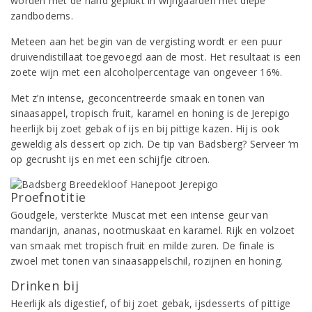
worden met de hand geplukt in wijngaarden met diepe
zandbodems.
Meteen aan het begin van de vergisting wordt er een puur
druivendistillaat toegevoegd aan de most. Het resultaat is een
zoete wijn met een alcoholpercentage van ongeveer 16%.
Met z’n intense, geconcentreerde smaak en tonen van
sinaasappel, tropisch fruit, karamel en honing is de Jerepigo
heerlijk bij zoet gebak of ijs en bij pittige kazen. Hij is ook
geweldig als dessert op zich. De tip van Badsberg? Serveer ‘m
op gecrusht ijs en met een schijfje citroen.
Proefnotitie
Goudgele, versterkte Muscat met een intense geur van
mandarijn, ananas, nootmuskaat en karamel. Rijk en volzoet
van smaak met tropisch fruit en milde zuren. De finale is
zwoel met tonen van sinaasappelschil, rozijnen en honing.
Drinken bij
Heerlijk als digestief, of bij zoet gebak, ijsdesserts of pittige