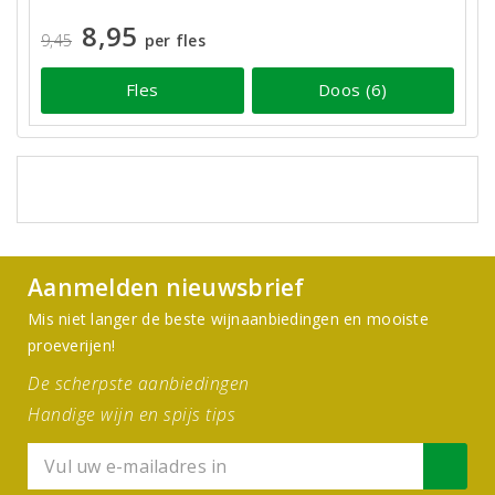
8,95
9,45
per fles
Fles
Doos (6)
Aanmelden nieuwsbrief
Mis niet langer de beste wijnaanbiedingen en mooiste
proeverijen!
De scherpste aanbiedingen
Handige wijn en spijs tips