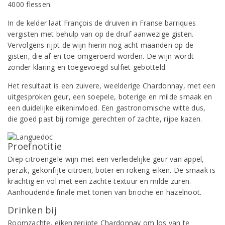
4000 flessen.
In de kelder laat François de druiven in Franse barriques
vergisten met behulp van op de druif aanwezige gisten.
Vervolgens rijpt de wijn hierin nog acht maanden op de
gisten, die af en toe omgeroerd worden. De wijn wordt
zonder klaring en toegevoegd sulfiet gebotteld.
Het resultaat is een zuivere, weelderige Chardonnay, met een
uitgesproken geur, een soepele, boterige en milde smaak en
een duidelijke eikeninvloed. Een gastronomische witte dus,
die goed past bij romige gerechten of zachte, rijpe kazen.
Proefnotitie
Diep citroengele wijn met een verleidelijke geur van appel,
perzik, gekonfijte citroen, boter en rokerig eiken. De smaak is
krachtig en vol met een zachte textuur en milde zuren.
Aanhoudende finale met tonen van brioche en hazelnoot.
Drinken bij
Roomzachte, eikengerijpte Chardonnay om los van te