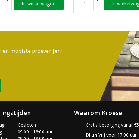
+
+
In winkelwagen
In winkelwa
-
-
n en mooiste proeverijen!
ingstijden
Waarom Kroese
ag:
Gesloten
Gratis bezorging vanaf €5
g:
09:00 - 18:00 uur
Di tm Vrij voor 17.00 uur
dag:
09:00 - 18:00 uur