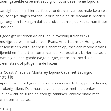
zaam geteelde cabernet sauvignon voor deze fraaie Equoia.
andigheden zijn hier perfect voor druiven van optimale kwaliteit:
e, zonrijke dagen zorgen voor rijpheid en de oceaan is precies
j genoeg om te zorgen dat de druiven dankzij de koelte hun frisse
ehouden.
 geoogst vergisten de druiven in roestvrijstalen tanks.
ens rijpt de wijn in vaten van Frans, Amerikaans en Hongaars
Het levert een volle, soepele Cabernet op, met een mooie balans
ijpheid en frisheid en tonen van donker bosfruit, laurier, cacao en
Geweldig bij een goede (vega)burger, maar ook heerlijk bij
s, een steak of pittige, harde kazen.
notitie
bijnrode wijn met geurige aroma’s van zwarte bes, pruim, laurier,
 rokerig eiken. De smaak is vol en soepel met rijp donker
t, evenwichtige zuren en stevige tannines. Zwoele finale met
an noten en cacao.
n bij