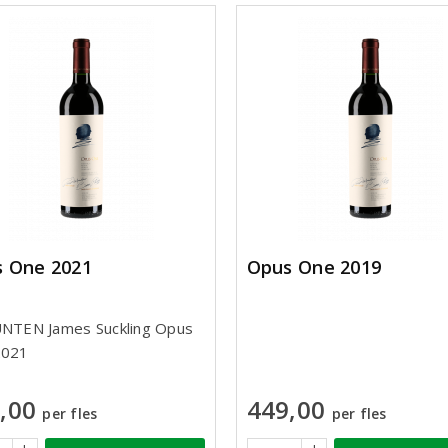
 One 2021
Opus One 2019
NTEN James Suckling Opus
2021
,00
449,00
per fles
per fles