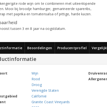
eikengerijpte rode wijn om te combineren met uiteenlopende
en. Mooi bij broodje hamburger, gemarineerde spareribs,
awrap met paprika en tomatensalsa of pittige, harde kazen.
aarheid
mooist tussen 3 en 8 jaar na oogstdatum.
ctinformatie
Beoordelingen
Producentprofiel
Vergelij
ductinformatie
oort
Wijn
Druivenra
Rood
Allergene
Droog
Verenigde Staten
mstgebied
Californië
ent
Granite Coast Vineyards