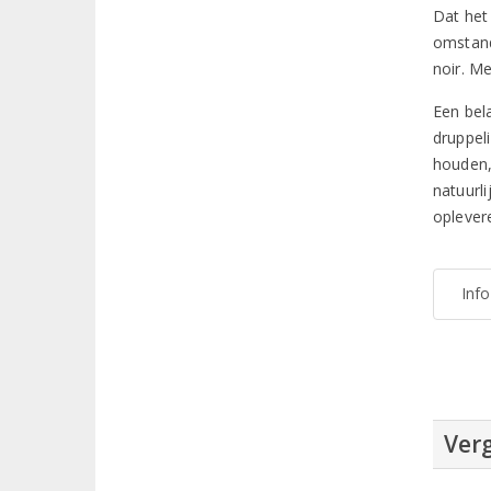
Dat het
omstand
noir. M
Een bel
druppel
houden,
natuurl
oplever
Inf
Verg