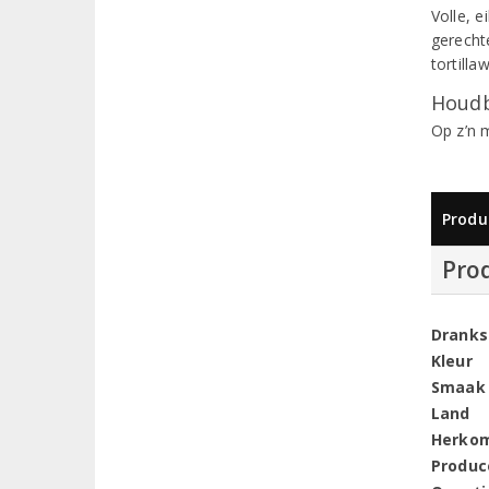
Volle, 
gerecht
tortill
Houdb
Op z’n 
Produ
Pro
Dranks
Kleur
Smaak
Land
Herko
Produc