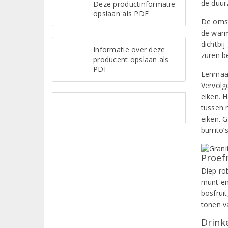
de duur
Deze productinformatie
opslaan als PDF
De omst
de warm
dichtbi
Informatie over deze
zuren b
producent opslaan als
PDF
Eenmaal
Vervolg
eiken. 
tussen r
eiken. 
burrito’
Proef
Diep ro
munt en
bosfrui
tonen v
Drinke