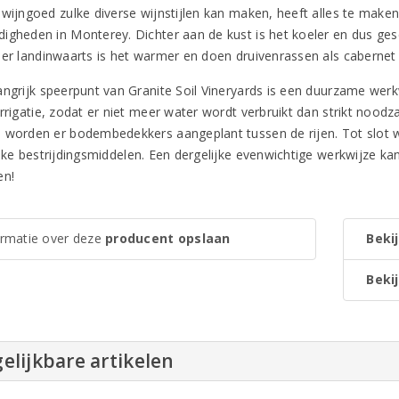
 wijngoed zulke diverse wijnstijlen kan maken, heeft alles te mak
igheden in Monterey. Dichter aan de kust is het koeler en dus ges
eer landinwaarts is het warmer en doen druivenrassen als cabernet
angrijk speerpunt van Granite Soil Vineryards is een duurzame werk
irrigatie, zodat er niet meer water wordt verbruikt dan strikt noo
 worden er bodembedekkers aangeplant tussen de rijen. Tot slot 
ijke bestrijdingsmiddelen. Een dergelijke evenwichtige werkwijze k
en!
ormatie over deze
producent opslaan
Bekij
Bekij
elijkbare artikelen