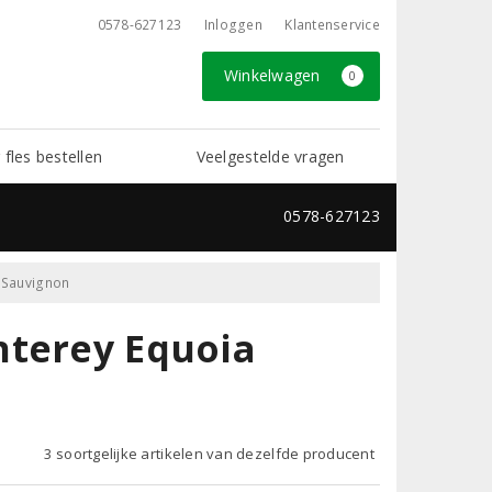
0578-627123
Inloggen
Klantenservice
Winkelwagen
0
 fles bestellen
Veelgestelde vragen
0578-627123
 Sauvignon
nterey Equoia
3 soortgelijke artikelen van dezelfde producent