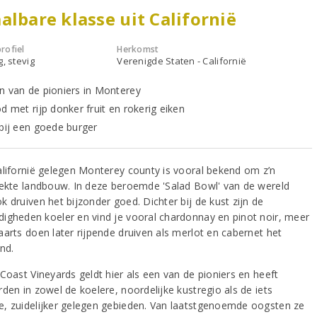
albare klasse uit Californië
rofiel
Herkomst
g, stevig
Verenigde Staten - Californië
n van de pioniers in Monterey
d met rijp donker fruit en rokerig eiken
 bij een goede burger
alifornië gelegen Monterey county is vooral bekend om z’n
rekte landbouw. In deze beroemde 'Salad Bowl' van de wereld
 druiven het bijzonder goed. Dichter bij de kust zijn de
igheden koeler en vind je vooral chardonnay en pinot noir, meer
aarts doen later rijpende druiven als merlot en cabernet het
nd.
Coast Vineyards geldt hier als een van de pioniers en heeft
den in zowel de koelere, noordelijke kustregio als de iets
, zuidelijker gelegen gebieden. Van laatstgenoemde oogsten ze