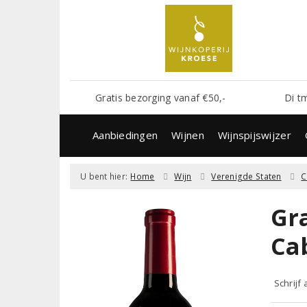
Gratis bezorging vanaf €50,-
Di t
Aanbiedingen
Wijnen
Wijnspijswijzer
U bent hier:
Home
Wijn
Verenigde Staten
C
Gr
Ca
Schrijf