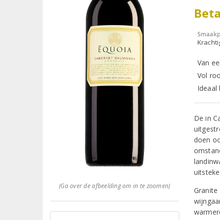
Beta
Smaakp
Krachti
Van ee
Vol roo
Ideaal
De in C
uitgest
doen ook
omstand
landinw
uitsteke
(Ga over de afbeelding om in te zoomen)
Granite 
wijngaar
warmere