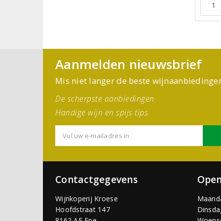
Aanmelden nieuwsbrief
Mis niet langer de beste wijnaanbiedinge
De scherpste aanbiedingen
Handige wijn en spijs tips
Contactgegevens
Open
Wijnkoperij Kroese
Maand
Hoofdstraat 147
Dinsda
8162 AE Epe
Woens