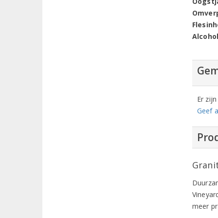
Oogstj
Omver
Flesin
Alcoho
Gem
Er zij
Geef a
Prod
Grani
Duurzam
Vineyar
meer pr