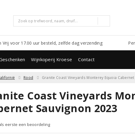
m Vrij voor 17.00 uur besteld, zelfde dag verzending
Per
Geschenken
Wijnkoperij Kroese
Contact
alifornië
Rood
Granite Coast Vineyards Monterey Equoia Cabernet
anite Coast Vineyards Mo
bernet Sauvignon 2023
 als eerste een beoordeling