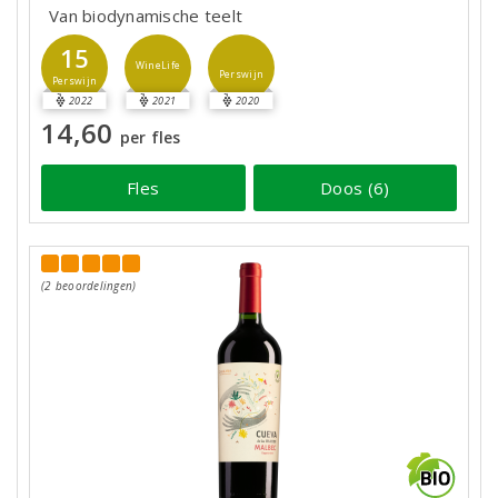
Van biodynamische teelt
15
WineLife
Perswijn
Perswijn
2022
2021
2020
14,60
per fles
Fles
Doos (6)
(2 beoordelingen)