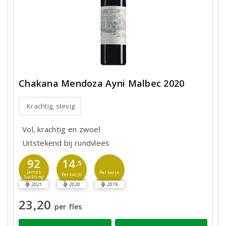
Chakana Mendoza Ayni Malbec 2020
Krachtig, stevig
Vol, krachtig en zwoel
Uitstekend bij rundvlees
92
14
,5
James
Perswijn
Perswijn
Suckling
2021
2020
2019
23,20
per fles