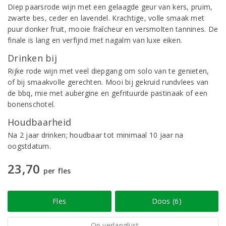
Diep paarsrode wijn met een gelaagde geur van kers, pruim,
zwarte bes, ceder en lavendel. Krachtige, volle smaak met
puur donker fruit, mooie fraîcheur en versmolten tannines. De
finale is lang en verfijnd met nagalm van luxe eiken.
Drinken bij
Rijke rode wijn met veel diepgang om solo van te genieten,
of bij smaakvolle gerechten. Mooi bij gekruid rundvlees van
de bbq, mie met aubergine en gefrituurde pastinaak of een
bonenschotel.
Houdbaarheid
Na 2 jaar drinken; houdbaar tot minimaal 10 jaar na
oogstdatum.
23,70
per fles
Fles
Doos (6)
Op verlanglijst