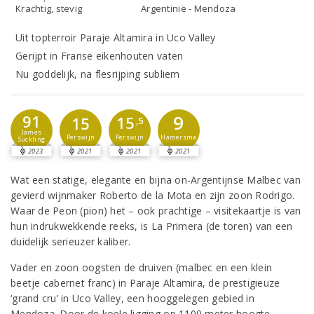
Krachtig, stevig
Argentinië - Mendoza
Uit topterroir Paraje Altamira in Uco Valley
Gerijpt in Franse eikenhouten vaten
Nu goddelijk, na flesrijping subliem
9
91
15
15
,5
James
Perswijn
Hamersma
Perswijn
Suckling
2023
2021
2021
2021
Wat een statige, elegante en bijna on-Argentijnse Malbec van
gevierd wijnmaker Roberto de la Mota en zijn zoon Rodrigo.
Waar de Peon (pion) het – ook prachtige – visitekaartje is van
hun indrukwekkende reeks, is La Primera (de toren) van een
duidelijk serieuzer kaliber.
Vader en zoon oogsten de druiven (malbec en een klein
beetje cabernet franc) in Paraje Altamira, de prestigieuze
‘grand cru’ in Uco Valley, een hooggelegen gebied in
Mendoza. Door de koele ligging op 1100 meter hoogte