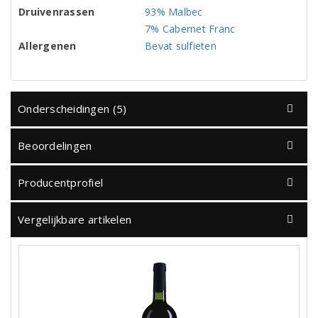
Druivenrassen
93% Malbec
7% Cabernet Franc
Allergenen
Bevat sulfieten
Onderscheidingen (5)
Beoordelingen
Producentprofiel
Vergelijkbare artikelen