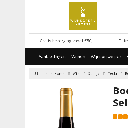
Gratis bezorging vanaf €50,-
Di t
Aanbiedingen
Wijnen
Wijnspijswijzer
U bent hier:
Home
Wijn
Spanje
Yecla
R
Bo
Se