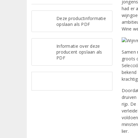
jongens
had er a
wijngoed
Deze productinformatie
ambitie
opslaan als PDF
Wine we
Informatie over deze
producent opslaan als
Samen m
PDF
groots 
Selecci
bekend 
krachti
Doordat
druiven 
rijp. De
verleide
voldoen
minsten
lier.