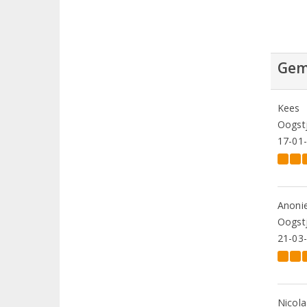
Gem
Kees
Oogstj
17-01
Anoni
Oogstj
21-03
Nicola