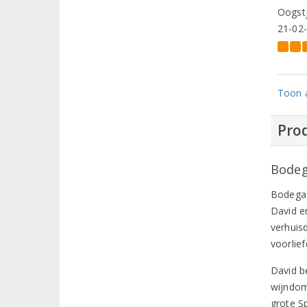
Oogstj
21-02
Toon a
Prod
Bodeg
Bodegas
David e
verhuisd
voorlie
David be
wijndom
grote Sp