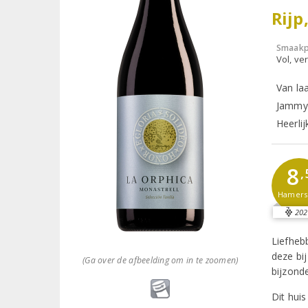
Rijp
Smaakp
Vol, ver
Van la
Jammy 
Heerli
8
,
Hamer
202
Liefheb
deze bi
(Ga over de afbeelding om in te zoomen)
bijzond
Dit hui