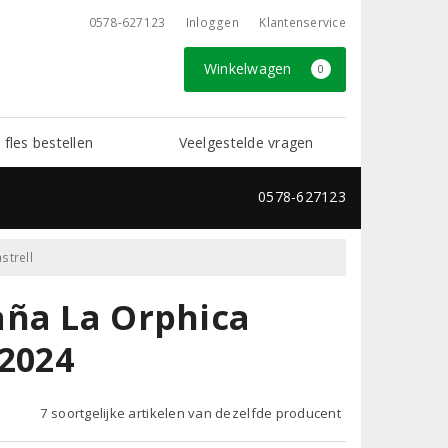
0578-627123
Inloggen
Klantenservice
Winkelwagen
0
 fles bestellen
Veelgestelde vragen
0578-627123
strell
aña La Orphica
 2024
7 soortgelijke artikelen van dezelfde producent