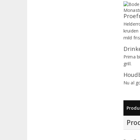
Proef
Helderr
kruiden
mild fri
Drinke
Prima b
grill.
Houdb
Nu al g
Produ
Pro