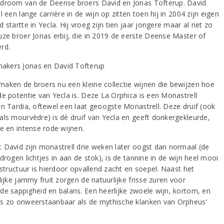
droom van de Deense broers David en Jonas Tofterup. David
l een lange carrière in de wijn op zitten toen hij in 2004 zijn eigen
 startte in Yecla. Hij vroeg zijn tien jaar jongere maar al net zo
uze broer Jonas erbij, die in 2019 de eerste Deense Master of
rd.
aken de broers nu een kleine collectie wijnen die bewijzen hoe
de potentie van Yecla is. Deze La Orphica is een Monastrell
ón Tardia, oftewel een laat geoogste Monastrell. Deze druif (ook
als mourvèdre) is dé druif van Yecla en geeft donkergekleurde,
ge en intense rode wijnen.
 David zijn monastrell drie weken later oogst dan normaal (de
drogen lichtjes in aan de stok), is de tannine in de wijn heel mooi
 structuur is hierdoor opvallend zacht en soepel. Naast het
lijke jammy fruit zorgen de natuurlijke frisse zuren voor
de sappigheid en balans. Een heerlijke zwoele wijn, kortom, en
s zo onweerstaanbaar als de mythische klanken van Orpheus’