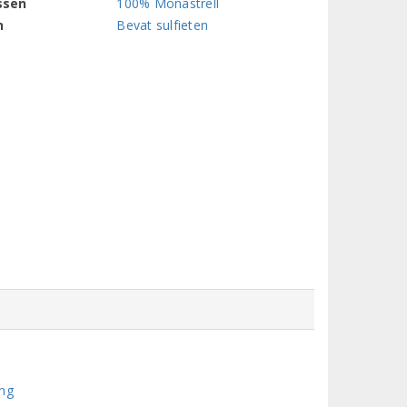
ssen
100% Monastrell
n
Bevat sulfieten
ing