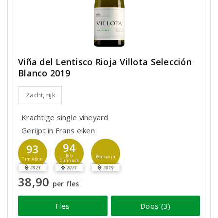
Viña del Lentisco Rioja Villota Selección
Blanco 2019
Zacht, rijk
Krachtige single vineyard
Gerijpt in Frans eiken
94
93
Jeb
Perswijn
Tim Atkin
Dunnuck
2023
2021
2019
38,90
per fles
Fles
Doos (3)