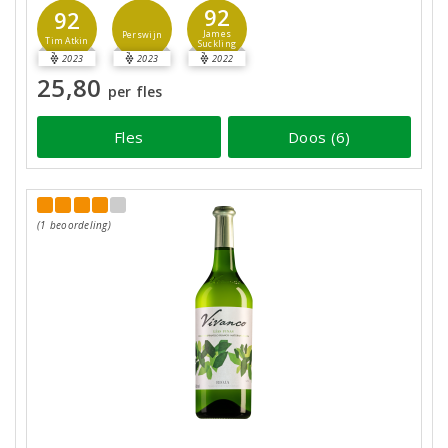
92
92
James
Perswijn
Tim Atkin
Suckling
2023
2023
2022
25,80
per fles
Fles
Doos (6)
(1 beoordeling)