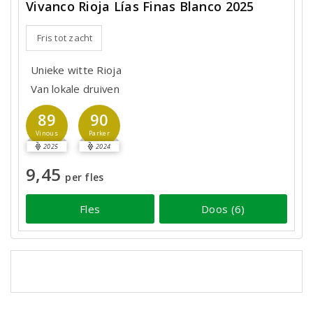
Vivanco Rioja Lías Finas Blanco 2025
Fris tot zacht
Unieke witte Rioja
Van lokale druiven
89
90
Vinous
Parker
2025
2024
9,45
per fles
Fles
Doos (6)