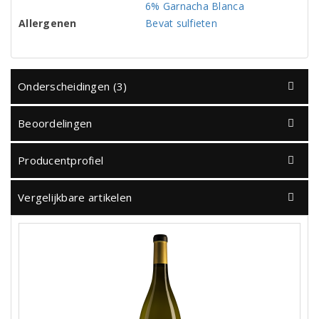
6% Garnacha Blanca
Allergenen
Bevat sulfieten
Onderscheidingen (3)
Beoordelingen
Producentprofiel
Vergelijkbare artikelen