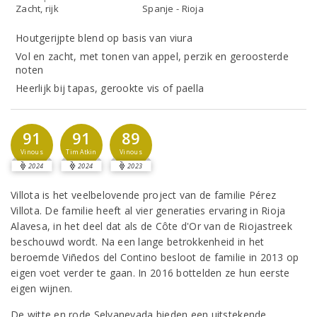
Zacht, rijk
Spanje - Rioja
Houtgerijpte blend op basis van viura
Vol en zacht, met tonen van appel, perzik en geroosterde
noten
Heerlijk bij tapas, gerookte vis of paella
91
91
89
Vinous
Tim Atkin
Vinous
2024
2024
2023
Villota is het veelbelovende project van de familie Pérez
Villota. De familie heeft al vier generaties ervaring in Rioja
Alavesa, in het deel dat als de Côte d'Or van de Riojastreek
beschouwd wordt. Na een lange betrokkenheid in het
beroemde Viñedos del Contino besloot de familie in 2013 op
eigen voet verder te gaan. In 2016 bottelden ze hun eerste
eigen wijnen.
De witte en rode Selvanevada bieden een uitstekende