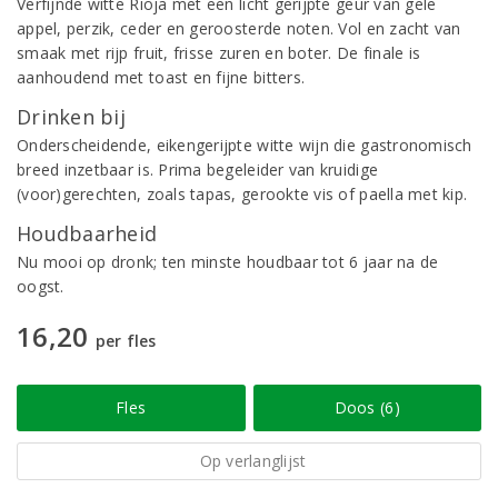
Verfijnde witte Rioja met een licht gerijpte geur van gele
appel, perzik, ceder en geroosterde noten. Vol en zacht van
smaak met rijp fruit, frisse zuren en boter. De finale is
aanhoudend met toast en fijne bitters.
Drinken bij
Onderscheidende, eikengerijpte witte wijn die gastronomisch
breed inzetbaar is. Prima begeleider van kruidige
(voor)gerechten, zoals tapas, gerookte vis of paella met kip.
Houdbaarheid
Nu mooi op dronk; ten minste houdbaar tot 6 jaar na de
oogst.
16,20
per fles
Fles
Doos (6)
Op verlanglijst