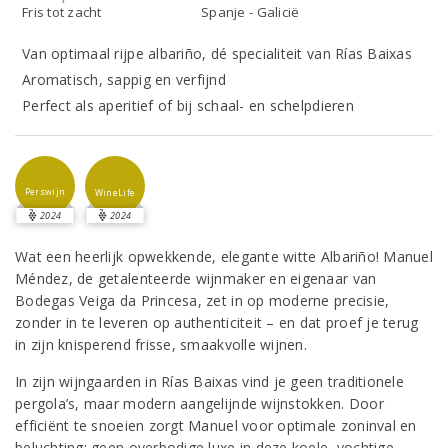
Fris tot zacht
Spanje - Galicië
Van optimaal rijpe albariño, dé specialiteit van Rías Baixas
Aromatisch, sappig en verfijnd
Perfect als aperitief of bij schaal- en schelpdieren
Perswijn
WineLife
2024
2024
Wat een heerlijk opwekkende, elegante witte Albariño! Manuel
Méndez, de getalenteerde wijnmaker en eigenaar van
Bodegas Veiga da Princesa, zet in op moderne precisie,
zonder in te leveren op authenticiteit – en dat proef je terug
in zijn knisperend frisse, smaakvolle wijnen.
In zijn wijngaarden in Rías Baixas vind je geen traditionele
pergola’s, maar modern aangelijnde wijnstokken. Door
efficiënt te snoeien zorgt Manuel voor optimale zoninval en
beluchting; geen overbodige luxe in deze koele, vochtige