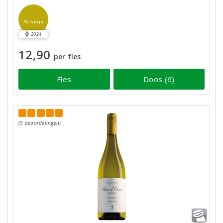
Perswijn
2024
12,90
per fles
Fles
Doos (6)
(5 beoordelingen)