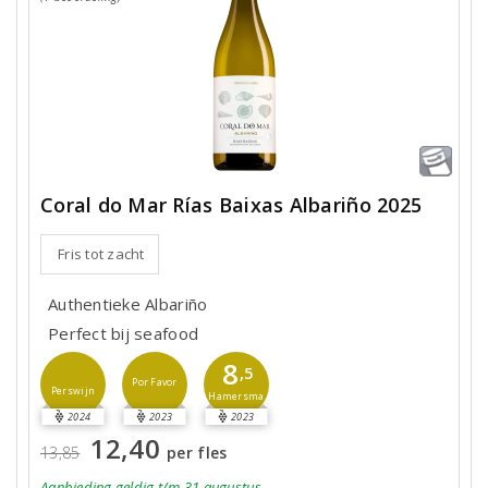
Coral do Mar Rías Baixas Albariño 2025
Fris tot zacht
Authentieke Albariño
Perfect bij seafood
8
,5
Por Favor
Perswijn
Hamersma
2024
2023
2023
12,40
13,85
per fles
Aanbieding
geldig
t/m 31 augustus