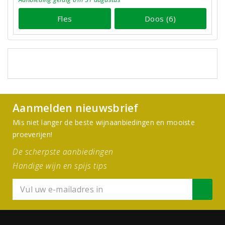
Fles
Doos (6)
Aanmelden nieuwsbrief
Mis niet langer de beste wijnaanbiedingen en mooiste
proeverijen!
De scherpste aanbiedingen
Handige wijn en spijs tips