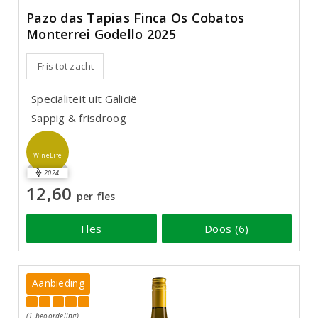
Pazo das Tapias Finca Os Cobatos
Monterrei Godello 2025
Fris tot zacht
Specialiteit uit Galicië
Sappig & frisdroog
WineLife
2024
12,60
per fles
Fles
Doos (6)
Aanbieding
(1 beoordeling)