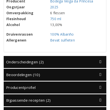
Producent
Bodega Veiga da Princesa
Oogstjaar
2025
Omverpakking
6 flessen
Flesinhoud
750 ml
Alcohol
13,00%
Druivenrassen
100% Albariño
Allergenen
Bevat sulfieten
Onderscheidingen (2)
Beoordelingen (10)
Producentprofiel
Bijpassende recepten (2)