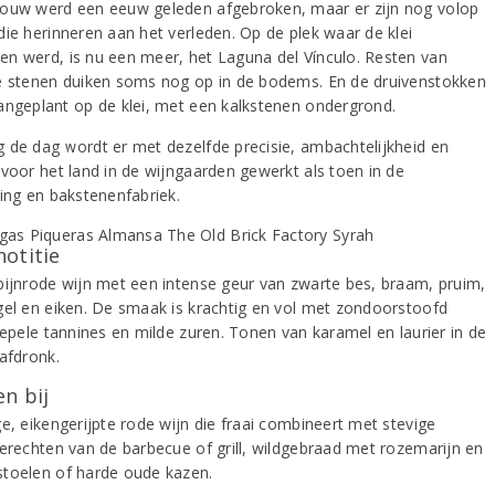
ouw werd een eeuw geleden afgebroken, maar er zijn nog volop
die herinneren aan het verleden. Op de plek waar de klei
n werd, is nu een meer, het Laguna del Vínculo. Resten van
e stenen duiken soms nog op in de bodems. En de druivenstokken
angeplant op de klei, met een kalkstenen ondergrond.
 de dag wordt er met dezelfde precisie, ambachtelijkheid en
 voor het land in de wijngaarden gewerkt als toen in de
ning en bakstenenfabriek.
notitie
bijnrode wijn met een intense geur van zwarte bes, braam, pruim,
gel en eiken. De smaak is krachtig en vol met zondoorstoofd
oepele tannines en milde zuren. Tonen van karamel en laurier in de
 afdronk.
n bij
e, eikengerijpte rode wijn die fraai combineert met stevige
gerechten van de barbecue of grill, wildgebraad met rozemarijn en
toelen of harde oude kazen.