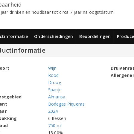
aarheid
 jaar drinken en houdbaar tot circa 7 jaar na oogstdatum.
ctinformatie
Onderscheidingen
Beoordelingen
Produce
ductinformatie
oort
Wijn
Druivenra
Rood
Allergene
Droog
Spanje
mstgebied
Almansa
ent
Bodegas Piqueras
aar
2024
pakking
6 flessen
houd
750 ml
l
15,00%