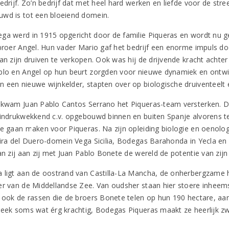
edrijf. Zo’n bedrijf dat met heel hard werken en liefde voor de stre
wd is tot een bloeiend domein.
ga werd in 1915 opgericht door de familie Piqueras en wordt nu 
 broer Angel. Hun vader Mario gaf het bedrijf een enorme impuls doo
van zijn druiven te verkopen. Ook was hij de drijvende kracht acht
blo en Angel op hun beurt zorgden voor nieuwe dynamiek en ontwik
 een nieuwe wijnkelder, stapten over op biologische druiventeel
 kwam Juan Pablo Cantos Serrano het Piqueras-team versterken. 
 indrukwekkend c.v. opgebouwd binnen en buiten Spanje alvorens t
te gaan maken voor Piqueras. Na zijn opleiding biologie en oenolo
eira del Duero-domein Vega Sicilia, Bodegas Barahonda in Yecla en V
an zij aan zij met Juan Pablo Bonete de wereld de potentie van zijn
 ligt aan de oostrand van Castilla-La Mancha, de onherbergzame h
er van de Middellandse Zee. Van oudsher staan hier stoere inheems
n ook de rassen die de broers Bonete telen op hun 190 hectare, aan
reek soms wat érg krachtig, Bodegas Piqueras maakt ze heerlijk zwoe