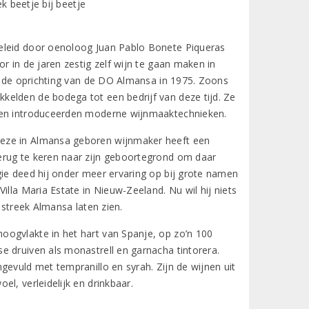
ek beetje bij beetje
geleid door oenoloog Juan Pablo Bonete Piqueras
r in de jaren zestig zelf wijn te gaan maken in
er de oprichting van de DO Almansa in 1975. Zoons
kelden de bodega tot een bedrijf van deze tijd. Ze
t en introduceerden moderne wijnmaaktechnieken.
Deze in Almansa geboren wijnmaker heeft een
erug te keren naar zijn geboortegrond om daar
gie deed hij onder meer ervaring op bij grote namen
illa Maria Estate in Nieuw-Zeeland. Nu wil hij niets
 streek Almansa laten zien.
oogvlakte in het hart van Spanje, op zo’n 100
e druiven als monastrell en garnacha tintorera.
gevuld met tempranillo en syrah. Zijn de wijnen uit
l, verleidelijk en drinkbaar.