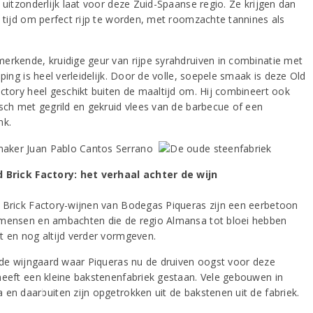
 uitzonderlijk laat voor deze Zuid-Spaanse regio. Ze krijgen dan
e tijd om perfect rijp te worden, met roomzachte tannines als
erkende, kruidige geur van rijpe syrahdruiven in combinatie met
jping is heel verleidelijk. Door de volle, soepele smaak is deze Old
actory heel geschikt buiten de maaltijd om. Hij combineert ook
isch met gegrild en gekruid vlees van de barbecue of een
nk.
 Brick Factory: het verhaal achter de wijn
 Brick Factory-wijnen van Bodegas Piqueras zijn een eerbetoon
mensen en ambachten die de regio Almansa tot bloei hebben
t en nog altijd verder vormgeven.
j de wijngaard waar Piqueras nu de druiven oogst voor deze
heeft een kleine bakstenenfabriek gestaan. Vele gebouwen in
 en daarbuiten zijn opgetrokken uit de bakstenen uit de fabriek.