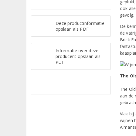
geplukt,
ook all
gevolg.
Deze productinformatie
De kenm
opslaan als PDF
de vatri
Brick F
fantast
Informatie over deze
kaaspla
producent opslaan als
PDF
The Old
The Old
aan de 
gebrach
Vlak bi
wijnen 
Almansa