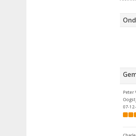
Ond
Gem
Peter
Oogstj
07-12
Charle