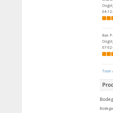
Oogstj
04-12
Bas P.
Oogstj
07-02
Toon a
Prod
Bodeg
Bodegas