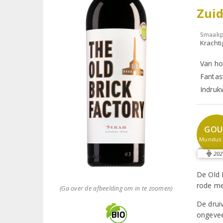
Zui
Smaakp
Krachti
Van ho
Fantast
Indruk
GOU
Mundus 
202
De Old 
rode me
(Ga over de afbeelding om in te zoomen)
De drui
ongevee