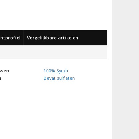
ntprofiel
Vergelijkbare artikelen
ssen
100% Syrah
n
Bevat sulfieten