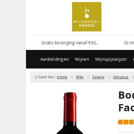
Gratis bezorging vanaf €50,-
Di t
Aanbiedingen
Wijnen
Wijnspijswijzer
U bent hier:
Home
Wijn
Spanje
Almansa
Bo
Fa