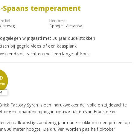
d-Spaans temperament
rofiel
Herkomst
g, stevig
Spanje - Almansa
oggelegen wijngaard met 30 jaar oude stokken
isch bij gegrild vlees of een kaasplank
wekkend vol, zacht en met een lange afdronk
D
Vini
4
Brick Factory Syrah is een indrukwekkende, volle en zijdezachte
t negen maanden rijping in nieuwe fusten van Frans eiken.
ven zijn afkomstig van dertig jaar oude stokken in een perceel op
r 800 meter hoogte. De druiven worden pas half oktober