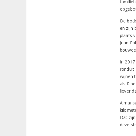
familieb
opgebou
De bode
en zijn
plaats 
Juan Pa
bouwden
In 2017
ronduit
wijnen 
als Rib
liever d
Almansa
kilomet
Dat zij
deze st