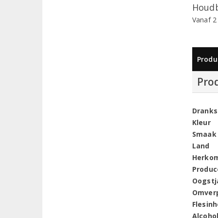
Houdb
Vanaf 2
Produ
Pro
Dranks
Kleur
Smaak
Land
Herko
Produc
Oogstj
Omver
Flesin
Alcoho