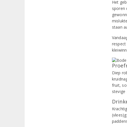
Het geb
sporen 
gewonne
mislukt
staan a
Vandaag
respect
kleiwin
Proef
Diep ro
kruidna
fruit, s
stevige
Drinke
Krachtig
(vlees)
paddens