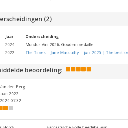
erscheidingen (2)
Jaar
Onderscheiding
2024
Mundus Vini 2026: Gouden medaille
2022
The Times | Jane Macquitty – juni 2025 | The best o
iddelde beoordeling:
 Van den Berg
aar: 2022
-2024 07:32
s Horck
Fantastische volle heerlijke wijn.