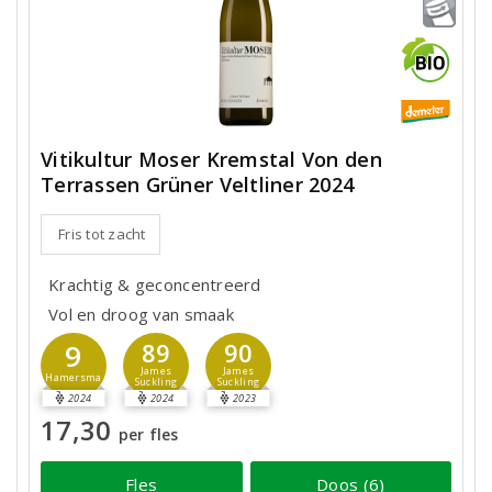
Vitikultur Moser Kremstal Von den
Terrassen Grüner Veltliner 2024
Fris tot zacht
Krachtig & geconcentreerd
Vol en droog van smaak
9
89
90
James
James
Hamersma
Suckling
Suckling
2024
2024
2023
17,30
per fles
Fles
Doos (6)