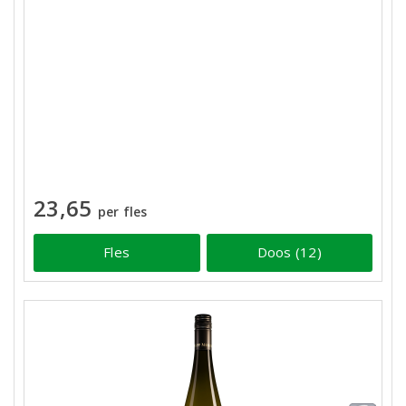
23,65
per fles
Fles
Doos (12)