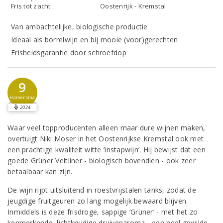
Fris tot zacht
Oostenrijk - Kremstal
Van ambachtelijke, biologische productie
Ideaal als borrelwijn en bij mooie (voor)gerechten
Frisheidsgarantie door schroefdop
9
Hamersma
2024
Waar veel topproducenten alleen maar dure wijnen maken,
overtuigt Niki Moser in het Oostenrijkse Kremstal ook met
een prachtige kwaliteit witte ’instapwijn’. Hij bewijst dat een
goede Grüner Veltliner - biologisch bovendien - ook zeer
betaalbaar kan zijn.
De wijn rijpt uitsluitend in roestvrijstalen tanks, zodat de
jeugdige fruitgeuren zo lang mogelijk bewaard blijven.
Inmiddels is deze frisdroge, sappige ‘Grüner’ - met het zo
kenmerkende, lichtkruidige druivenaroma - een heel gewilde