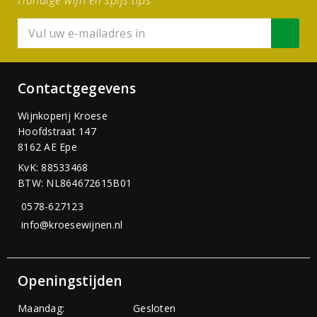
Handige wijn en spijs tips
Contactgegevens
Wijnkoperij Kroese
Hoofdstraat 147
8162 AE Epe
KvK: 88533468
BTW: NL864672615B01
0578-627123
info@kroesewijnen.nl
Openingstijden
Maandag:
Gesloten