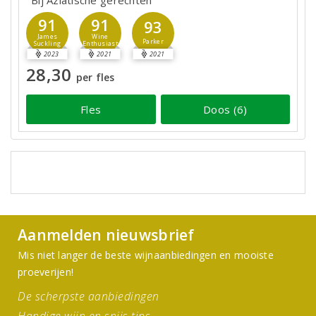
Bij Aziatische gerechten
91
91
93
James
Wine
Parker
Suckling
Enthusiast
2023
2021
2021
28,30
per fles
Fles
Doos (6)
Aanmelden nieuwsbrief
Mis niet langer de beste wijnaanbiedingen en mooiste
proeverijen!
De scherpste aanbiedingen