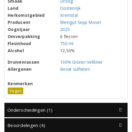
Smaak
Droog
Land
Oostenrijk
Herkomstgebied
Kremstal
Producent
Weingut Sepp Moser
Oogstjaar
2025
Omverpakking
6 flessen
Flesinhoud
750 ml
Alcohol
12,50%
Druivenrassen
100% Grüner Veltliner
Allergenen
Bevat sulfieten
Kenmerken
Vegan
Onderscheidingen (1)
Beoordelingen (4)