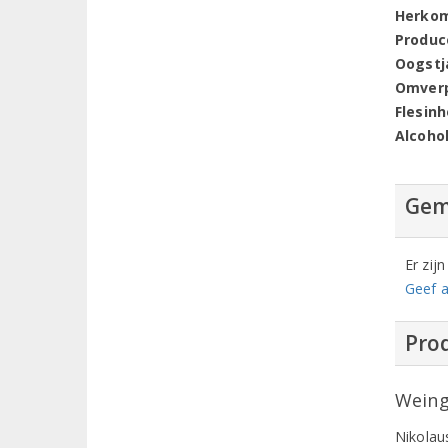
Herko
Produc
Oogstj
Omver
Flesin
Alcoho
Gem
Er zij
Geef a
Prod
Weing
Nikolau