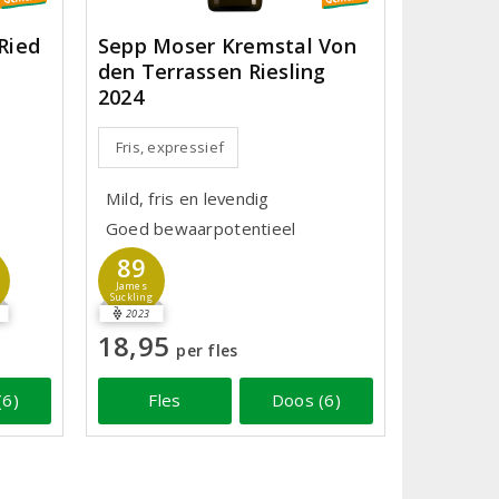
Ried
Sepp Moser Kremstal Von
den Terrassen Riesling
2024
Fris, expressief
Mild, fris en levendig
Goed bewaarpotentieel
89
James
Suckling
2023
18,95
per fles
(6)
Fles
Doos (6)