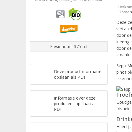
Herkom
Oostenr
Deze ze
vertaald
door de
ineenge
Flesinhoud: 375 ml
door de
smaak. 
Sepp Mo
Deze productinformatie
pinot b
opslaan als PDF
eikenho
Proef
Informatie over deze
Goudgel
producent opslaan als
frisheid.
PDF
Drinke
Heerlijk