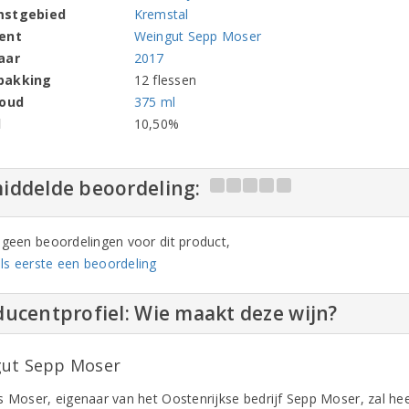
mstgebied
Kremstal
ent
Weingut Sepp Moser
aar
2017
pakking
12 flessen
houd
375 ml
l
10,50%
iddelde beoordeling:
n geen beoordelingen voor dit product,
ls eerste een beoordeling
ucentprofiel: Wie maakt deze wijn?
ut Sepp Moser
s Moser, eigenaar van het Oostenrijkse bedrijf Sepp Moser, zal hee