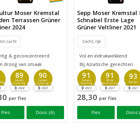
kultur Moser Kremstal
Sepp Moser Kremstal 
den Terrassen Grüner
Schnabel Erste Lage
liner 2024
Grüner Veltliner 2021
 tot zacht
Zacht, rijk
htig & geconcentreerd
Vol en indrukwekkend
en droog van smaak
Bij Aziatische gerechten
89
90
91
91
93
James
James
James
Wine
sma
Parker
Suckling
Suckling
Suckling
Enthusiast
4
2024
2023
2023
2021
2021
30
28,30
per fles
per fles
Fles
Doos (6)
Fles
Doos 