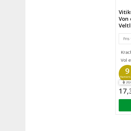
Viti
Von 
Velt
Fris
Krac
Vol 
9
Hamer
202
17,