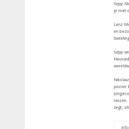
Sepp Mo
je met 
Lenz Mo
en bezo
tweeling
Sepp wi
Neusied
wereldw
Nikolau
pionier
(ongeco
rassen.
zegt,
oh
Inf