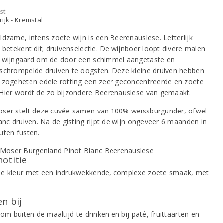
st
ijk - Kremstal
ldzame, intens zoete wijn is een Beerenauslese. Letterlijk
 betekent dit; druivenselectie. De wijnboer loopt divere malen
 wijngaard om de door een schimmel aangetaste en
schrompelde druiven te oogsten. Deze kleine druiven hebben
 zogeheten edele rotting een zeer geconcentreerde en zoete
Hier wordt de zo bijzondere Beerenauslese van gemaakt.
ser stelt deze cuvée samen van 100% weissburgunder, ofwel
lanc druiven. Na de gisting rijpt de wijn ongeveer 6 maanden in
uten fusten.
notitie
e kleur met een indrukwekkende, complexe zoete smaak, met
n bij
 om buiten de maaltijd te drinken en bij paté, fruittaarten en