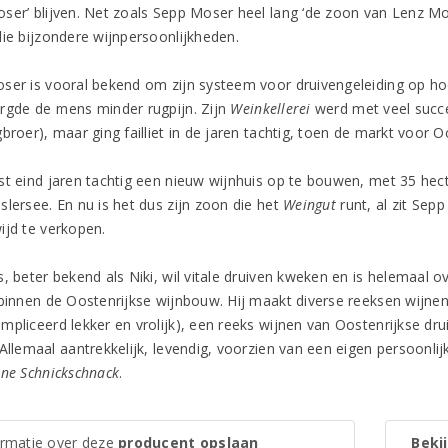
ser’ blijven. Net zoals Sepp Moser heel lang ‘de zoon van Lenz Mose
die bijzondere wijnpersoonlijkheden.
ser is vooral bekend om zijn systeem voor druivengeleiding op h
rgde de mens minder rugpijn. Zijn
Weinkellerei
werd met veel succe
broer), maar ging failliet in de jaren tachtig, toen de markt voor Oo
st eind jaren tachtig een nieuw wijnhuis op te bouwen, met 35 hec
slersee. En nu is het dus zijn zoon die het
Weingut
runt, al zit Sep
ijd te verkopen.
s, beter bekend als Niki, wil vitale druiven kweken en is helemaal
 binnen de Oostenrijkse wijnbouw. Hij maakt diverse reeksen wijne
mpliceerd lekker en vrolijk), een reeks wijnen van Oostenrijkse dr
 Allemaal aantrekkelijk, levendig, voorzien van een eigen persoonli
ne Schnickschnack
.
ormatie over deze
producent opslaan
Bekij