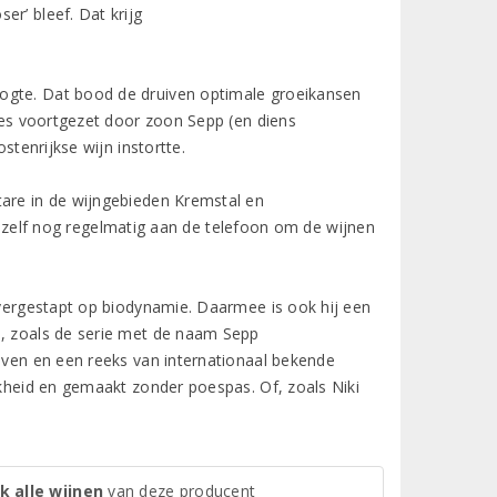
r’ bleef. Dat krijg
oogte. Dat bood de druiven optimale groeikansen
s voortgezet door zoon Sepp (en diens
stenrijkse wijn instortte.
tare in de wijngebieden Kremstal en
p zelf nog regelmatig aan de telefoon om de wijnen
 overgestapt op biodynamie. Daarmee is ook hij een
n, zoals de serie met de naam Sepp
uiven en een reeks van internationaal bekende
jkheid en gemaakt zonder poespas. Of, zoals Niki
k alle wijnen
van deze producent