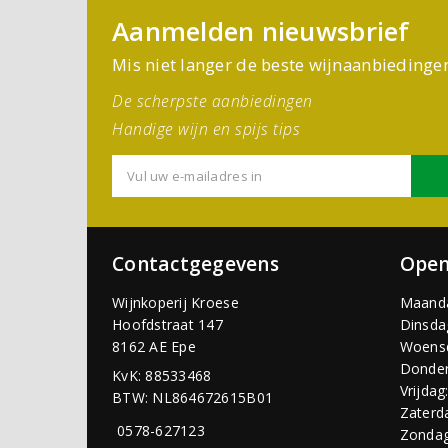
Aanmelden nieuwsbrief
Mis niet langer de beste wijnaanbiedinge
De scherpste aanbiedingen
Handige wijn en spijs tips
Contactgegevens
Open
Wijnkoperij Kroese
Maand
Hoofdstraat 147
Dinsda
8162 AE Epe
Woens
Donder
KvK: 88533468
Vrijdag
BTW: NL864672615B01
Zaterd
0578-627123
Zondag