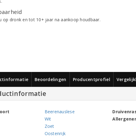
s.
aarheid
u op dronk en tot 10+ jaar na aankoop houdbaar.
ctinformatie
Beoordelingen
Producentprofiel
Vergelij
ductinformatie
oort
Beerenauslese
Druivenra
Wit
Allergene
Zoet
Oostenrijk