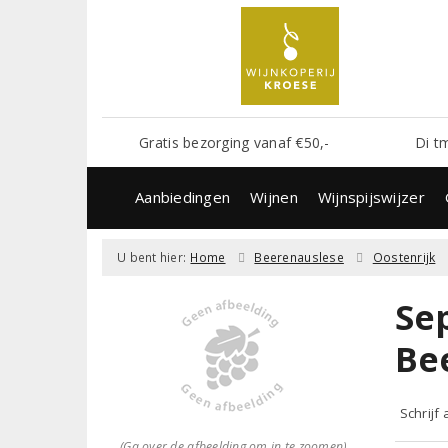
Gratis bezorging vanaf €50,-
Di t
Aanbiedingen
Wijnen
Wijnspijswijzer
U bent hier:
Home
Beerenauslese
Oostenrijk
Se
Be
Schrijf
(Ga over de afbeelding om in te zoomen)