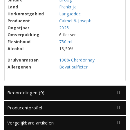
Land
Frankrijk
Herkomstgebied
Languedoc
Producent
Calmel & Joseph
Oogstjaar
2025
Omverpakking
6 flessen
Flesinhoud
750 ml
Alcohol
13,50%
Druivenrassen
100% Chardonnay
Allergenen
Bevat sulfieten
Beoordelingen (9)
Producentprofiel
Vergelijkbare artikelen