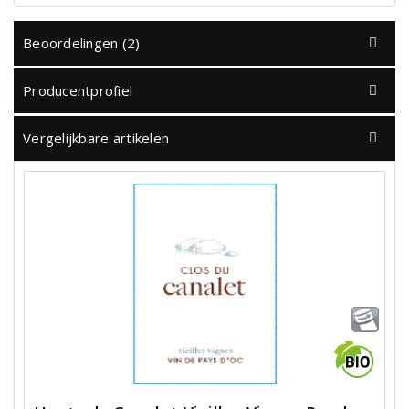
Beoordelingen (2)
Producentprofiel
Vergelijkbare artikelen