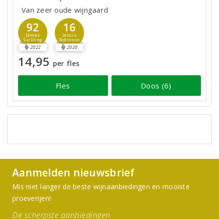
Van zeer oude wijngaard
92
16
James
Jancis
Suckling
Robinson
2022
2020
14,95
per fles
Fles
Doos (6)
Aanmelden nieuwsbrief
Mis niet langer de beste wijnaanbiedingen en mooiste
proeverijen!
De scherpste aanbiedingen