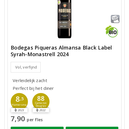
Bodegas Piqueras Almansa Black Label
Syrah-Monastrell 2024
Vol, verfijnd
Verleidelijk zacht
Perfect bij het diner
8
88
,5
Cameron
Hamersma
Douglas
2023
2022
7,90
per fles