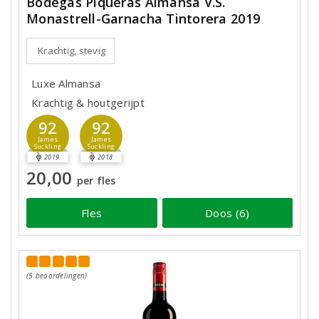
Bodegas Piqueras Almansa V.S.
Monastrell-Garnacha Tintorera 2019
Krachtig, stevig
Luxe Almansa
Krachtig & houtgerijpt
92
92
James
James
Suckling
Suckling
2019
2018
20,00
per fles
Fles
Doos (6)
(5 beoordelingen)