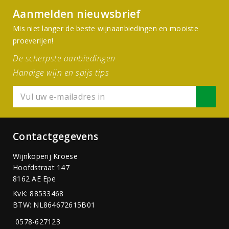
Aanmelden nieuwsbrief
Mis niet langer de beste wijnaanbiedingen en mooiste
proeverijen!
De scherpste aanbiedingen
Handige wijn en spijs tips
Contactgegevens
Wijnkoperij Kroese
Hoofdstraat 147
8162 AE Epe
KvK: 88533468
BTW: NL864672615B01
0578-627123