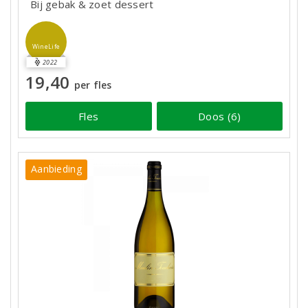
Bij gebak & zoet dessert
WineLife
2022
19,40
per fles
Fles
Doos (6)
Aanbieding