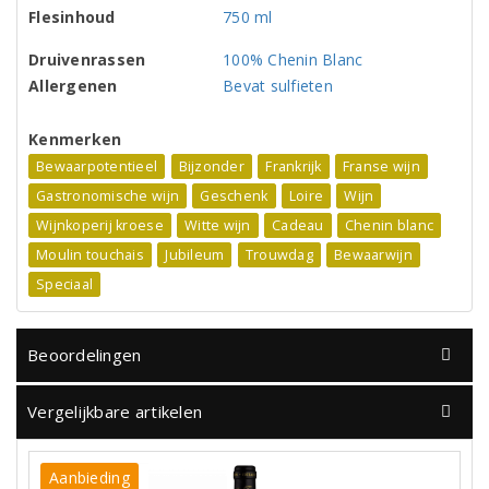
Flesinhoud
750 ml
Druivenrassen
100% Chenin Blanc
Allergenen
Bevat sulfieten
Kenmerken
Bewaarpotentieel
Bijzonder
Frankrijk
Franse wijn
Gastronomische wijn
Geschenk
Loire
Wijn
Wijnkoperij kroese
Witte wijn
Cadeau
Chenin blanc
Moulin touchais
Jubileum
Trouwdag
Bewaarwijn
Speciaal
Beoordelingen
Vergelijkbare artikelen
Aanbieding