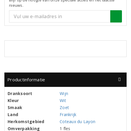
Blijf op de hoogte van onze speciale acties en het laatste
nieuws.
Productinformatie
Dranksoort
Wijn
Kleur
Wit
Smaak
Zoet
Land
Frankrijk
Herkomstgebied
Coteaux du Layon
Omverpakking
1 fles