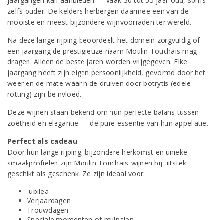
jaargangen kan aanbieden — vaak 30 tot 55 jaar oud, soms
zelfs ouder. De kelders herbergen daarmee een van de
mooiste en meest bijzondere wijnvoorraden ter wereld.
Na deze lange rijping beoordeelt het domein zorgvuldig of
een jaargang de prestigieuze naam Moulin Touchais mag
dragen. Alleen de beste jaren worden vrijgegeven. Elke
jaargang heeft zijn eigen persoonlijkheid, gevormd door het
weer en de mate waarin de druiven door botrytis (edele
rotting) zijn beïnvloed.
Deze wijnen staan bekend om hun perfecte balans tussen
zoetheid en elegantie — de pure essentie van hun appellatie.
Perfect als cadeau
Door hun lange rijping, bijzondere herkomst en unieke
smaakprofielen zijn Moulin Touchais-wijnen bij uitstek
geschikt als geschenk. Ze zijn ideaal voor:
Jubilea
Verjaardagen
Trouwdagen
Speciale momenten of mijlpalen