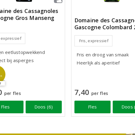
ine des Cassagnoles
ogne Gros Manseng
Domaine des Cassagn
Gascogne Colombard 
, expressief
Fris, expressief
 en eetlustopwekkend
Fris en droog van smaak
ect bij asperges
Heerlijk als aperitief
jn
4
0
7,40
per fles
per fles
Fles
Doos (6)
Fles
Doos 