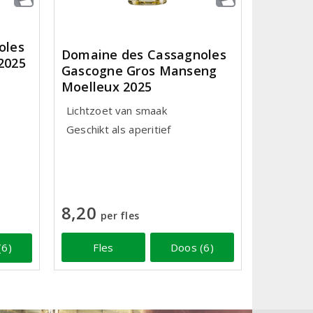
oles
Domaine des Cassagnoles
2025
Gascogne Gros Manseng
Moelleux 2025
Lichtzoet van smaak
Geschikt als aperitief
8,20
per fles
Fles
Doos (6)
(6)