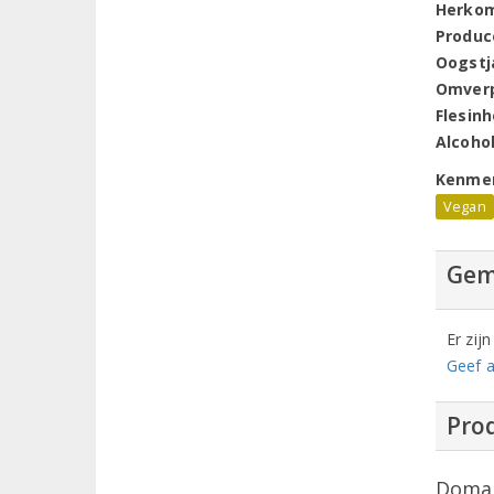
Herko
Produc
Oogstj
Omver
Flesin
Alcoho
Kenme
Vegan
Gem
Er zij
Geef a
Prod
Domai