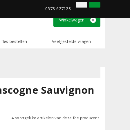
0578-627123
Inloggen
Klantenservice
0578-627123
Winkelwagen
0
 fles bestellen
Veelgestelde vragen
ascogne Sauvignon
4 soortgelijke artikelen van dezelfde producent