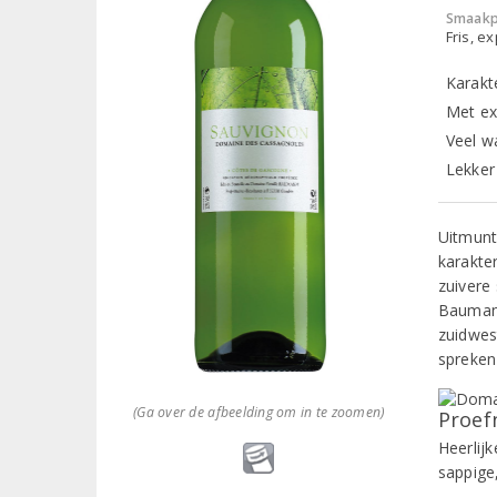
Smaakp
Fris, e
Karakt
Met ex
Veel w
Lekker 
Uitmunt
karakte
zuivere
Baumann
zuidwes
spreken
(Ga over de afbeelding om in te zoomen)
Proef
Heerlijk
sappige