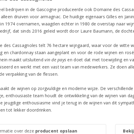
eel bedrijven in de Gascogne produceerde ook Domaine des Cassa
 alleen druiven voor armagnac. De huidige eigenaars Gilles en Jan
in 1974 overnamen, waagden echter in 1980 de overstap naar wijn. 
bedrijf, dat sinds 2016 geleid wordt door Laure Baumann, de dochter
 des Cassagnoles telt 76 hectare wijngaard, waar voor de witte wi
 en chardonnay staan aangeplant en voor de rode wijnen en rosé d
ein maakt uitsluitend
vin de pays
en doet dat met toewijding en va
iseerd en werkt met een vast team van medewerkers. Ze doen alle
de verpakking van de flessen.
aakt de wijnen op zorgvuldige en moderne wijze. De verschillende
ge, enthousiaste team houdt de ontwikkeling van de wijnen van dag 
de jeugdige enthousiasme vind je terug in de wijnen van dit sympat
en tot lekker doordrinken.
ormatie over deze
producent opslaan
Bekij