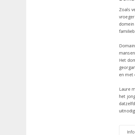
Zoals v
vroeger
domein 
familie
Domaine
manseng
Het dom
georgan
en met 
Laure m
het jon
datzelf
uitnodig
Inf