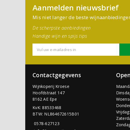
Aanmelden nieuwsbrief
Mis niet langer de beste wijnaanbiedinge
De scherpste aanbiedingen
Handige wijn en spijs tips
Contactgegevens
Open
Wijnkoperij Kroese
Maand
Hoofdstraat 147
Dinsda
8162 AE Epe
Woens
Donder
KvK: 88533468
Vrijdag
BTW: NL864672615B01
Zaterd
0578-627123
Zondag