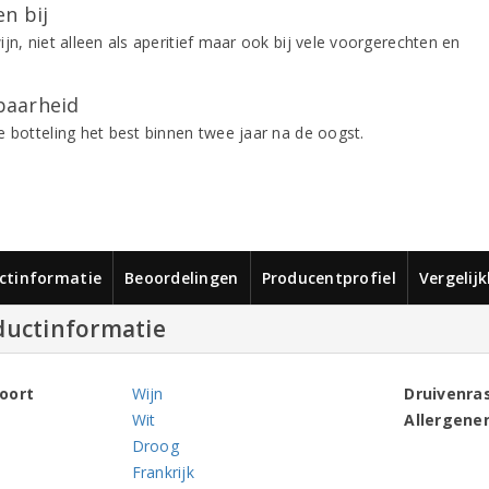
n bij
jn, niet alleen als aperitief maar ook bij vele voorgerechten en
aarheid
e botteling het best binnen twee jaar na de oogst.
ctinformatie
Beoordelingen
Producentprofiel
Vergelij
ductinformatie
oort
Wijn
Druivenra
Wit
Allergene
Droog
Frankrijk