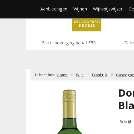
Aanbiedingen
Wijnen
Wijnspijswijzer
Ge
Gratis bezorging vanaf €50,-
Di t
U bent hier:
Home
Wijn
Frankrijk
Gascogn
Do
Bl
Schrijf