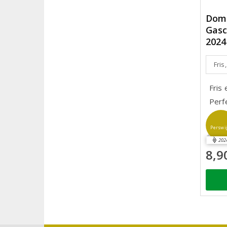
Doma
Gasc
2024
Fris
Fris
Perf
Perswi
202
8,9