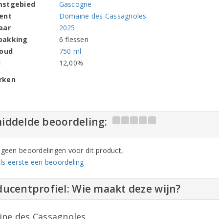
mstgebied
Gascogne
ent
Domaine des Cassagnoles
aar
2025
pakking
6 flessen
houd
750 ml
l
12,00%
rken
iddelde beoordeling:
n geen beoordelingen voor dit product,
ls eerste een beoordeling
ucentprofiel: Wie maakt deze wijn?
ne des Cassagnoles