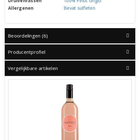
Druivenrassen
100% Pinot Grigio
Allergenen
Bevat sulfieten
Beoordelingen (6)
Producentprofiel
Vergelijkbare artikelen