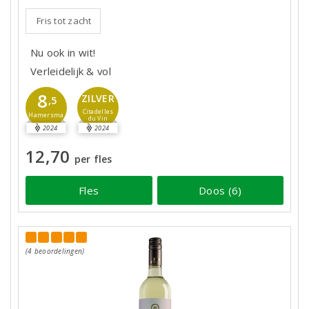
Fris tot zacht
Nu ook in wit!
Verleidelijk & vol
8
ZILVER
,5
Citadelles
Hamersma
du Vin
2024
2024
12,70
per fles
Fles
Doos (6)
(4 beoordelingen)