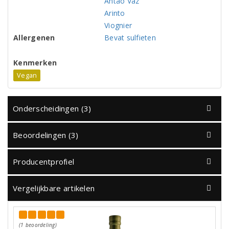
Antão Vaz
Arinto
Viognier
Allergenen
Bevat sulfieten
Kenmerken
Vegan
Onderscheidingen (3)
Beoordelingen (3)
Producentprofiel
Vergelijkbare artikelen
(1 beoordeling)