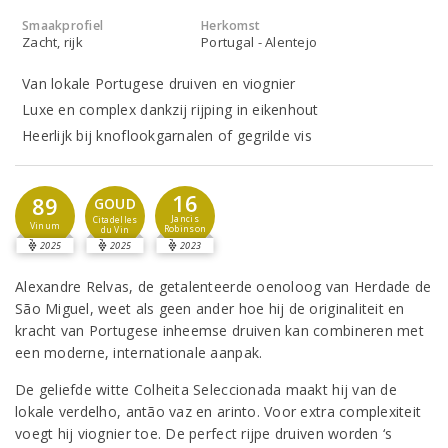
Smaakprofiel
Herkomst
Zacht, rijk
Portugal - Alentejo
Van lokale Portugese druiven en viognier
Luxe en complex dankzij rijping in eikenhout
Heerlijk bij knoflookgarnalen of gegrilde vis
16
89
GOUD
Jancis
Citadelles
Vinum
Robinson
du Vin
2025
2025
2023
Alexandre Relvas, de getalenteerde oenoloog van Herdade de
São Miguel, weet als geen ander hoe hij de originaliteit en
kracht van Portugese inheemse druiven kan combineren met
een moderne, internationale aanpak.
De geliefde witte Colheita Seleccionada maakt hij van de
lokale verdelho, antão vaz en arinto. Voor extra complexiteit
voegt hij viognier toe. De perfect rijpe druiven worden ‘s