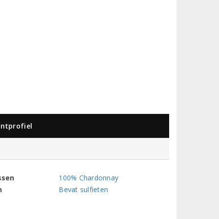
ntprofiel
ssen
100% Chardonnay
n
Bevat sulfieten