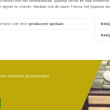
en kennis met het onmiskenbaar Spaanse terroir en haar inheemse 
e-wijnen te creëren. Vandaar ook de naam Trenza, het Spaanse wo
ormatie over deze
producent opslaan
Bekij
Bekij
n en mooiste proeverijen!