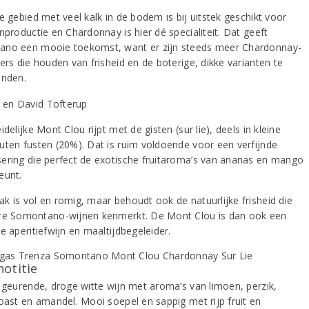
e gebied met veel kalk in de bodem is bij uitstek geschikt voor
nproductie en Chardonnay is hier dé specialiteit. Dat geeft
no een mooie toekomst, want er zijn steeds meer Chardonnay-
ers die houden van frisheid en de boterige, dikke varianten te
inden.
idelijke Mont Clou rijpt met de gisten (sur lie), deels in kleine
uten fusten (20%). Dat is ruim voldoende voor een verfijnde
ering die perfect de exotische fruitaroma’s van ananas en mango
eunt.
k is vol en romig, maar behoudt ook de natuurlijke frisheid die
re Somontano-wijnen kenmerkt. De Mont Clou is dan ook een
e aperitiefwijn en maaltijdbegeleider.
notitie
d geurende, droge witte wijn met aroma’s van limoen, perzik,
toast en amandel. Mooi soepel en sappig met rijp fruit en