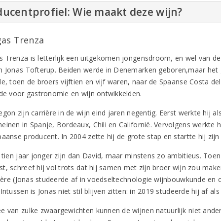
ucentprofiel: Wie maakt deze wijn?
as Trenza
 Trenza is letterlijk een uitgekomen jongensdroom, en wel van d
n Jonas Tofterup. Beiden werde in Denemarken geboren,maar het 
e, toen de broers vijftien en vijf waren, naar de Spaanse Costa del
fde voor gastronomie en wijn ontwikkelden.
gon zijn carrière in de wijn eind jaren negentig. Eerst werkte hij a
einen in Spanje, Bordeaux, Chili en Californië. Vervolgens werkte h
aanse producent. In 2004 zette hij de grote stap en startte hij zijn
 tien jaar jonger zijn dan David, maar minstens zo ambitieus. Toen 
t, schreef hij vol trots dat hij samen met zijn broer wijn zou mak
rrière (Jonas studeerde af in voedseltechnologie wijnbouwkunde en 
Intussen is Jonas niet stil blijven zitten: in 2019 studeerde hij af 
e van zulke zwaargewichten kunnen de wijnen natuurlijk niet ander