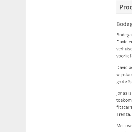
Prod
Bodeg
Bodegas
David e
verhuisd
voorlie
David be
wijndom
grote Sp
Jonas is
toekoms
flitsca
Trenza. 
Met twe