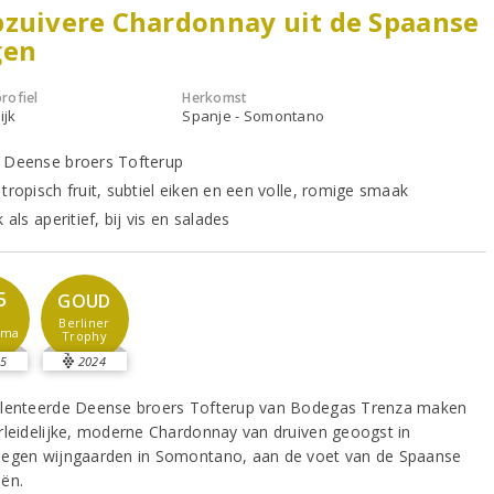
zuivere Chardonnay uit de Spaanse
gen
rofiel
Herkomst
ijk
Spanje - Somontano
 Deense broers Tofterup
tropisch fruit, subtiel eiken en een volle, romige smaak
k als aperitief, bij vis en salades
5
GOUD
Berliner
sma
Trophy
5
2024
lenteerde Deense broers Tofterup van Bodegas Trenza maken
rleidelijke, moderne Chardonnay van druiven geoogst in
egen wijngaarden in Somontano, aan de voet van de Spaanse
ën.