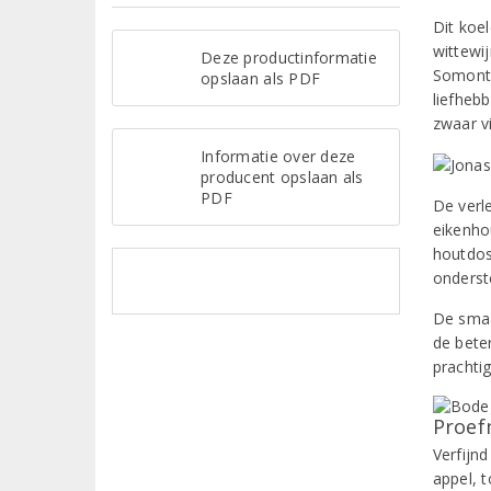
Dit koel
wittewij
Deze productinformatie
Somonta
opslaan als PDF
liefhebb
zwaar v
Informatie over deze
producent opslaan als
PDF
De verle
eikenho
houtdos
onderst
De smaa
de bete
prachtig
Proef
Verfijn
appel, 