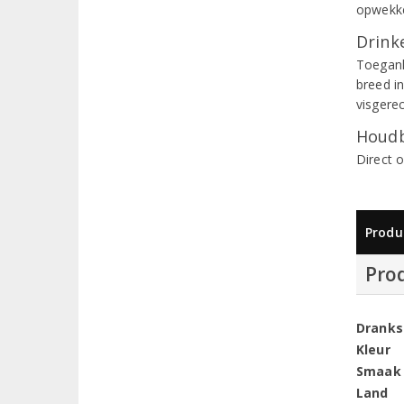
opwekke
Drinke
Toegank
breed in
visgere
Houdb
Direct 
Produ
Pro
Dranks
Kleur
Smaak
Land