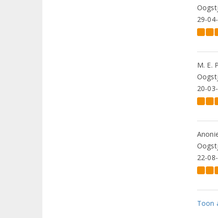
Oogstj
29-04
M. E. 
Oogstj
20-03
Anoni
Oogstj
22-08
Toon a