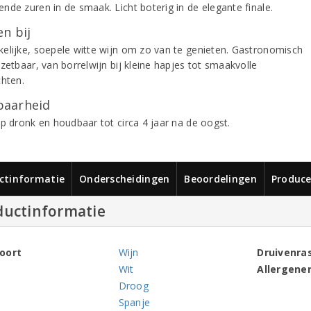
nde zuren in de smaak. Licht boterig in de elegante finale.
n bij
elijke, soepele witte wijn om zo van te genieten. Gastronomisch
zetbaar, van borrelwijn bij kleine hapjes tot smaakvolle
chten.
aarheid
op dronk en houdbaar tot circa 4 jaar na de oogst.
ctinformatie
Onderscheidingen
Beoordelingen
Produce
ductinformatie
oort
Wijn
Druivenra
Wit
Allergene
Droog
Spanje