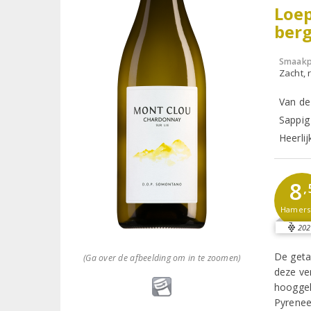
Loep
ber
Smaakp
Zacht, r
Van de
Sappig 
Heerlij
8
,
Hamer
202
De geta
(Ga over de afbeelding om in te zoomen)
deze ve
hooggel
Pyrenee