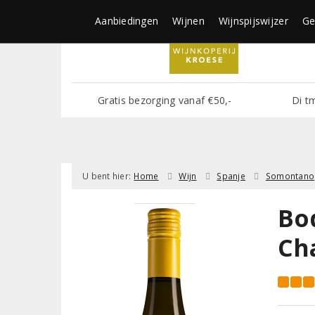
Aanbiedingen
Wijnen
Wijnspijswijzer
Ge
Gratis bezorging vanaf €50,-
Di t
U bent hier:
Home
Wijn
Spanje
Somontano
Bo
Ch