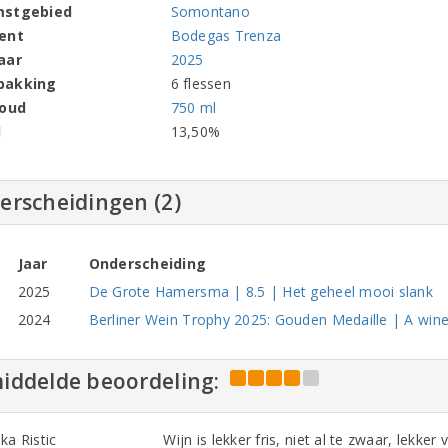
mstgebied
Somontano
ent
Bodegas Trenza
aar
2025
pakking
6 flessen
houd
750 ml
l
13,50%
erscheidingen (2)
Jaar
Onderscheiding
2025
De Grote Hamersma | 8.5 | Het geheel mooi slank
2024
Berliner Wein Trophy 2025: Gouden Medaille | A wine 
iddelde beoordeling:
ka Ristic
Wijn is lekker fris, niet al te zwaar, lekk