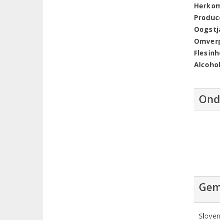
Herko
Produc
Oogstj
Omver
Flesin
Alcoho
Ond
Gem
Sloven