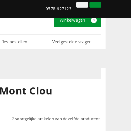
0578-627123
Inloggen
Klantenservice
0578-627123
Winkelwagen
0
 fles bestellen
Veelgestelde vragen
Mont Clou
7 soortgelijke artikelen van dezelfde producent