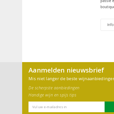
passie 
boutiqu
Inf
Aanmelden nieuwsbrief
Mis niet langer de beste wijnaanbiedinge
De scherpste aanbiedingen
Handige wijn en spijs tips